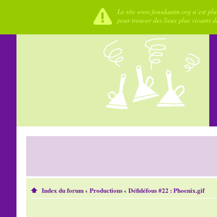
Le site www.fousdanim.org n’est plus
pour trouver des lieux plus vivants 
Index du forum
‹
Productions
‹
Défidéfous #22 : Phoenix.gif