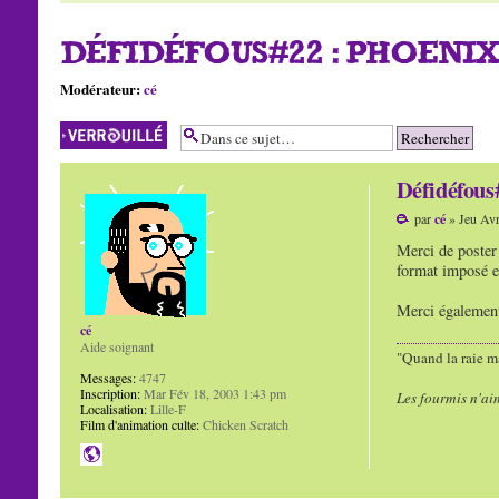
DÉFIDÉFOUS#22 : PHOENIX
Modérateur:
cé
Sujet verrouillé
Défidéfous#
par
cé
» Jeu Avr
Merci de poster 
format imposé es
Merci également
cé
Aide soignant
"Quand la raie ma
Messages:
4747
Inscription:
Mar Fév 18, 2003 1:43 pm
Les fourmis n'ai
Localisation:
Lille-F
Film d'animation culte:
Chicken Scratch