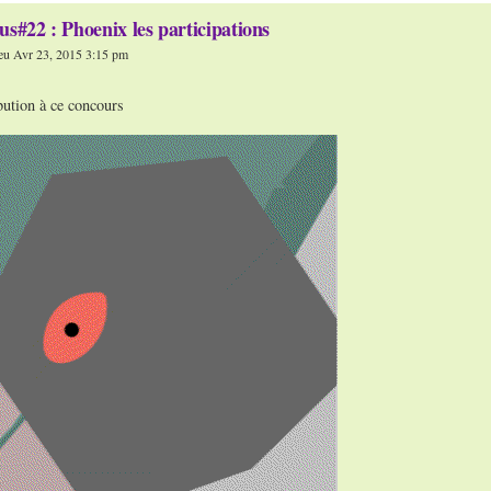
us#22 : Phoenix les participations
eu Avr 23, 2015 3:15 pm
bution à ce concours