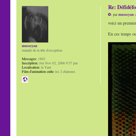
Re: Défidéfo
par
musecyan
»
voici un premier
En ces temps ou 
musecyan
malade de la tête d'exception
Messages:
1802
Inscription:
Jeu Nov 02, 2006 9:57 pm
Localisation:
la Yaut
Film d'animation culte:
les 2 chateaux