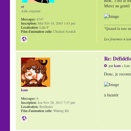
Bon.. c'est le f
Merci au gentil 
cé
Aide soignant
Messages:
4747
Inscription:
Mar Fév 18, 2003 1:43 pm
Localisation:
Lille-F
"Quand la raie ma
Film d'animation culte:
Chicken Scratch
Les fourmis n'ai
Re: Défidéfo
par
kam
» Lun 
Donc, je recomme
kam
à bientôt
Messages:
6
Inscription:
Jeu Nov 28, 2013 7:37 pm
Localisation:
Bordeaux
Film d'animation culte:
Waking life