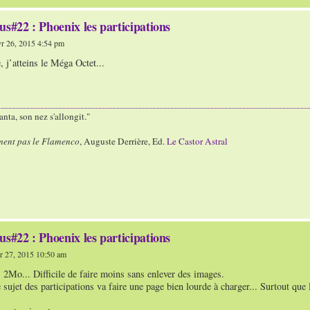
us#22 : Phoenix les participations
r 26, 2015 4:54 pm
, j’atteins le Méga Octet...
nta, son nez s'allongit."
ment pas le Flamenco
, Auguste Derrière, Ed.
Le Castor Astral
us#22 : Phoenix les participations
 27, 2015 10:50 am
r. 2Mo... Difficile de faire moins sans enlever des images.
e sujet des participations va faire une page bien lourde à charger... Surtout qu