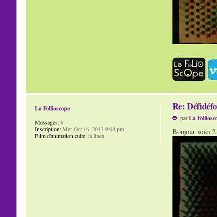
Re: Défidéfo
La Follioscope
par
La Folliosc
Messages:
6
Inscription:
Mer Oct 16, 2013 9:08 pm
Bonjour voici 2 
Film d'animation culte:
la linea