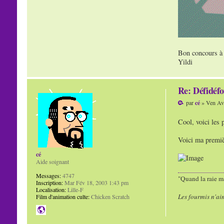
Bon concours à 
Yildi
Re: Défidéfo
par
cé
» Ven Avr
Cool, voici les
Voici ma premièr
cé
Aide soignant
Messages:
4747
"Quand la raie ma
Inscription:
Mar Fév 18, 2003 1:43 pm
Localisation:
Lille-F
Les fourmis n'ai
Film d'animation culte:
Chicken Scratch