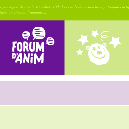
 mis à jour depuis le 10 juillet 2015. Les outils de recherche sont toujours acti
dédiés au cinéma d’animation.