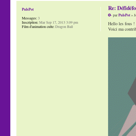
Re: Défidéfo
PulsPot
par
PulsPot
» J
Messages:
3
Inscription:
Mar Sep 17, 2013 3:09 pm
Hello les fous !
Film d'animation culte:
Dragon Ball
Voici ma contri