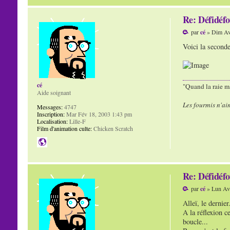
Re: Défidéfo
par
cé
» Dim Av
Voici la seconde
cé
"Quand la raie ma
Aide soignant
Les fourmis n'ai
Messages:
4747
Inscription:
Mar Fév 18, 2003 1:43 pm
Localisation:
Lille-F
Film d'animation culte:
Chicken Scratch
Re: Défidéfo
par
cé
» Lun Avr
Alleï, le dernie
A la réflexion c
boucle...