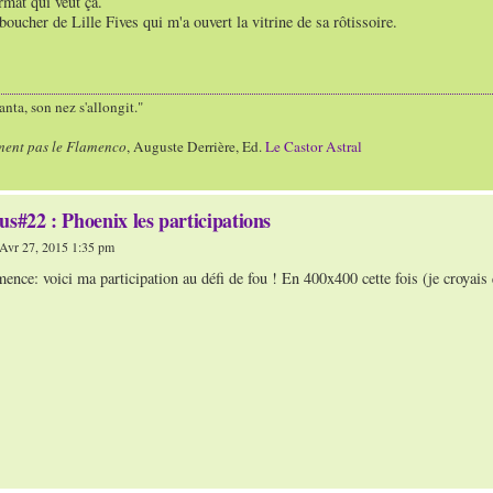
ormat qui veut ça.
boucher de Lille Fives qui m'a ouvert la vitrine de sa rôtissoire.
nta, son nez s'allongit."
ment pas le Flamenco
, Auguste Derrière, Ed.
Le Castor Astral
us#22 : Phoenix les participations
Avr 27, 2015 1:35 pm
nce: voici ma participation au défi de fou ! En 400x400 cette fois (je croyais