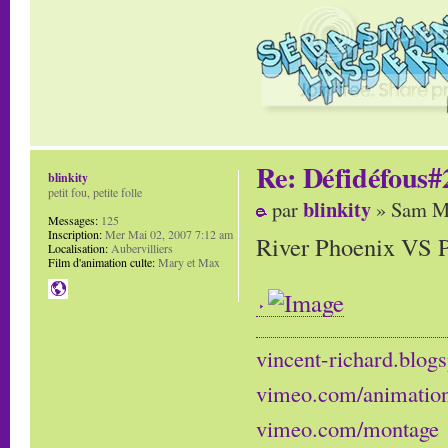
Re: Défidéfous#2
blinkity
petit fou, petite folle
blinkity
par
» Sam Ma
Messages:
125
Inscription:
Mer Mai 02, 2007 7:12 am
River Phoenix VS P
Localisation:
Aubervilliers
Film d'animation culte:
Mary et Max
vincent-richard.blogs
vimeo.com/animatio
vimeo.com/montage