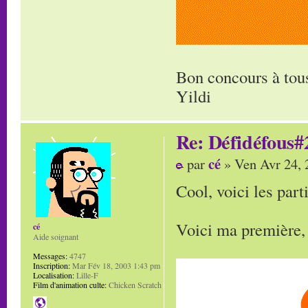
Bon concours à tous
Yildi
Re: Défidéfous#2
cé
par
» Ven Avr 24, 
Cool, voici les pa
Voici ma première, j
cé
Aide soignant
Messages:
4747
Inscription:
Mar Fév 18, 2003 1:43 pm
Localisation:
Lille-F
Film d'animation culte:
Chicken Scratch