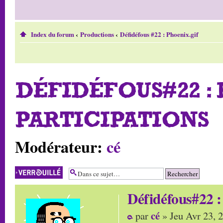
Index du forum
‹
Productions
‹
Défidéfous #22 : Phoenix.gif
DÉFIDÉFOUS#22 :
PARTICIPATIONS
Modérateur:
cé
Sujet verrouillé
Défidéfous#22 :
cé
par
» Jeu Avr 23, 