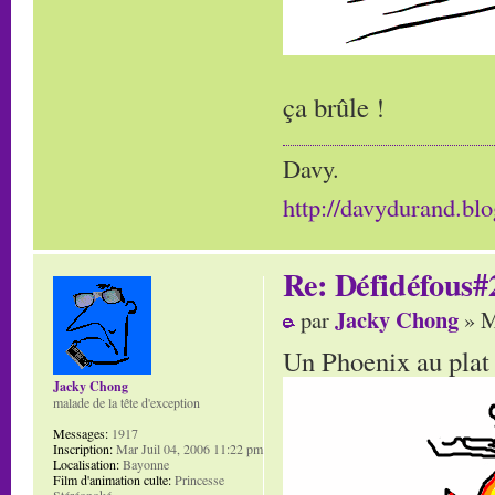
ça brûle !
Davy.
http://davydurand.blo
Re: Défidéfous#2
Jacky Chong
par
» M
Un Phoenix au plat 
Jacky Chong
malade de la tête d'exception
Messages:
1917
Inscription:
Mar Juil 04, 2006 11:22 pm
Localisation:
Bayonne
Film d'animation culte:
Princesse
Stéréonoké