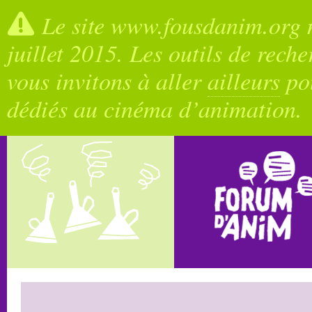
Le site www.fousdanim.org n
juillet 2015. Les outils de rech
vous invitons à aller
ailleurs
pou
dédiés au cinéma d’animation.