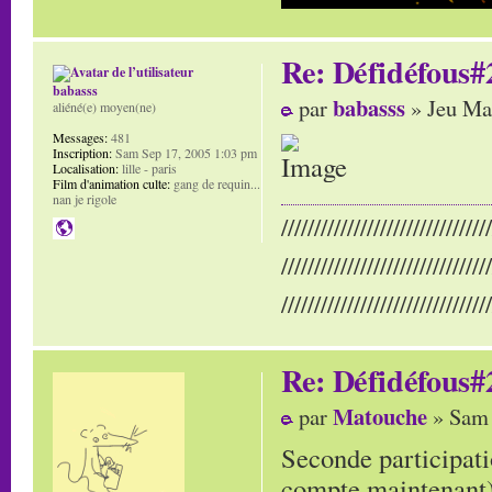
Re: Défidéfous#2
babasss
babasss
par
» Jeu Ma
aliéné(e) moyen(ne)
Messages:
481
Inscription:
Sam Sep 17, 2005 1:03 pm
Localisation:
lille - paris
Film d'animation culte:
gang de requin...
nan je rigole
////////////////////////////////
////////////////////////////////
////////////////////////////////
Re: Défidéfous#2
Matouche
par
» Sam 
Seconde participati
compte maintenant