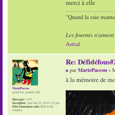
merci à elle
"Quand la raie manta,
Les fourmis n'aiment
Astral
Re: Défidéfous#2
MariePaccou
par
» M
à la mémoire de mo
MariePaccou
grand fou, grande folle
Messages:
1103
Inscription:
Sam Jan 30, 2010 1:25 pm
Film d'animation culte:
Bird in the
window