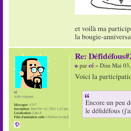
et voilà ma particip
la bougie-anniversa
Re: Défidéfous#2
cé
par
» Dim Mai 03,
Voici la participati
cé
Aide soignant
Encore un peu de
Messages:
4747
le défidéfous (j'
Inscription:
Mar Fév 18, 2003 1:43 pm
Localisation:
Lille-F
Film d'animation culte:
Chicken Scratch