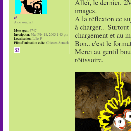
Alleï, le dernier. 2
images.
A la réflexion ce su
cé
Aide soignant
à charger... Surtout
Messages:
4747
chargement et au mo
Inscription:
Mar Fév 18, 2003 1:43 pm
Localisation:
Lille-F
Bon.. c'est le forma
Film d'animation culte:
Chicken Scratch
Merci au gentil bouc
rôtissoire.