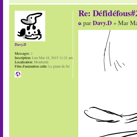
Re: Défidéfous#2
Davy.D
par
» Mar Ma
Davy.D
Messages:
1
Inscription:
Lun Mai 18, 2015 11:21 am
Localisation:
Montreuil
Film d'animation culte:
Le géant de fer