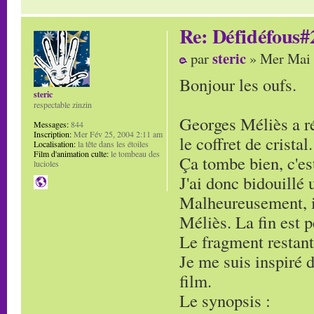
Re: Défidéfous#2
steric
par
» Mer Mai 
Bonjour les oufs.
steric
respectable zinzin
Georges Méliès a ré
Messages:
844
Inscription:
Mer Fév 25, 2004 2:11 am
le coffret de cristal.
Localisation:
la tête dans les étoiles
Film d'animation culte:
le tombeau des
Ça tombe bien, c'es
lucioles
J'ai donc bidouillé
Malheureusement, il
Méliès. La fin est 
Le fragment restant
Je me suis inspiré 
film.
Le synopsis :