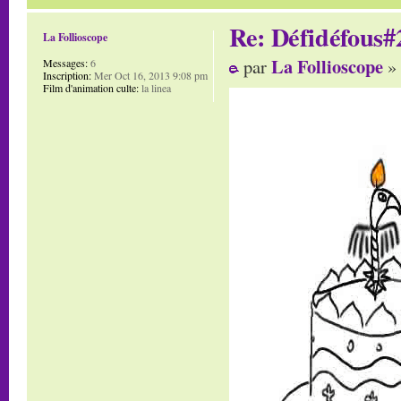
Re: Défidéfous#2
La Follioscope
La Follioscope
par
» 
Messages:
6
Inscription:
Mer Oct 16, 2013 9:08 pm
Film d'animation culte:
la linea