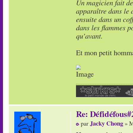
Un magicien fait des
apparaître dans le 
ensuite dans un coff
dans les flammes po
qu’avant.
Et mon petit homm
Re: Défidéfous#2
Jacky Chong
par
» M