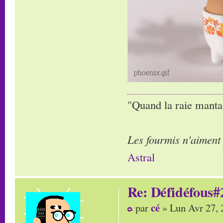
"Quand la raie manta,
Les fourmis n'aiment
Astral
Re: Défidéfous#2
cé
par
» Lun Avr 27, 