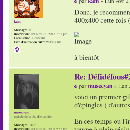
kam
par
» Lun Avr 2
Donc, je recommence
400x400 cette fois 
kam
Messages:
6
Inscription:
Jeu Nov 28, 2013 7:37 pm
Localisation:
Bordeaux
Film d'animation culte:
Waking life
à bientôt
Re: Défidéfous#2
musecyan
par
» Lun 
voici un premier gi
d'épingles ( d'autres
musecyan
malade de la tête d'exception
En ces temps ou l'i
Messages:
1802
tourne à plein régi
Inscription:
Jeu Nov 02, 2006 9:57 pm