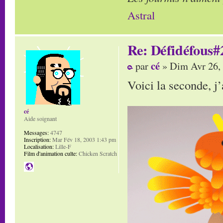
Astral
Re: Défidéfous#2
cé
par
» Dim Avr 26,
Voici la seconde, j’
cé
Aide soignant
Messages:
4747
Inscription:
Mar Fév 18, 2003 1:43 pm
Localisation:
Lille-F
Film d'animation culte:
Chicken Scratch