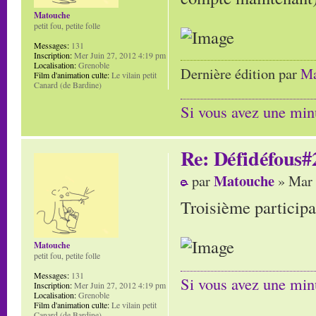
Matouche
petit fou, petite folle
Messages:
131
Inscription:
Mer Juin 27, 2012 4:19 pm
Localisation:
Grenoble
Dernière édition par
Ma
Film d'animation culte:
Le vilain petit
Canard (de Bardine)
Si vous avez une minu
Re: Défidéfous#2
Matouche
par
» Mar 
Troisième participa
Matouche
petit fou, petite folle
Messages:
131
Si vous avez une minu
Inscription:
Mer Juin 27, 2012 4:19 pm
Localisation:
Grenoble
Film d'animation culte:
Le vilain petit
Canard (de Bardine)