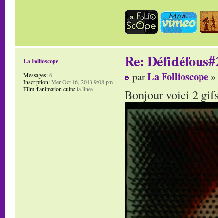
Re: Défidéfous#2
La Follioscope
La Follioscope
par
» 
Messages:
6
Inscription:
Mer Oct 16, 2013 9:08 pm
Film d'animation culte:
la linea
Bonjour voici 2 gifs