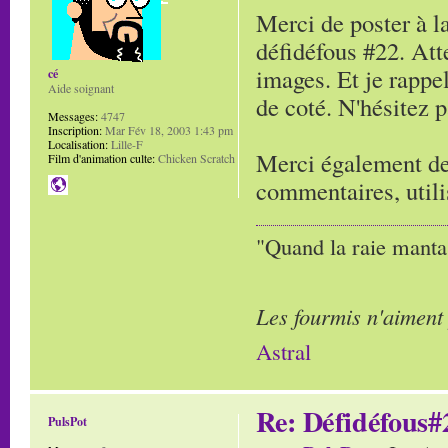
Merci de poster à l
défidéfous #22. Att
images. Et je rappe
cé
Aide soignant
de coté. N'hésitez p
Messages:
4747
Inscription:
Mar Fév 18, 2003 1:43 pm
Localisation:
Lille-F
Merci également de 
Film d'animation culte:
Chicken Scratch
commentaires, util
"Quand la raie manta,
Les fourmis n'aiment
Astral
Re: Défidéfous#2
PulsPot