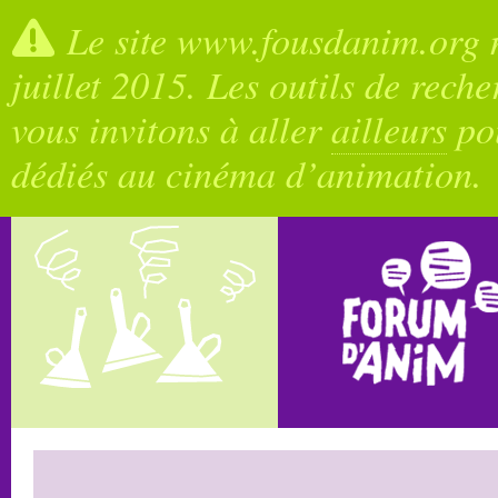
Le site www.fousdanim.org n
juillet 2015. Les outils de rech
vous invitons à aller
ailleurs
pou
dédiés au cinéma d’animation.