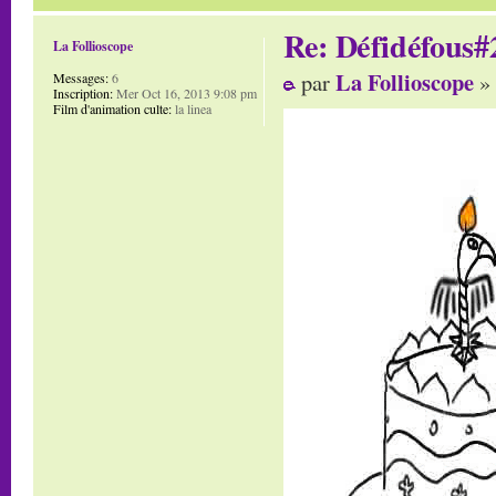
Re: Défidéfous#2
La Follioscope
La Follioscope
par
» 
Messages:
6
Inscription:
Mer Oct 16, 2013 9:08 pm
Film d'animation culte:
la linea