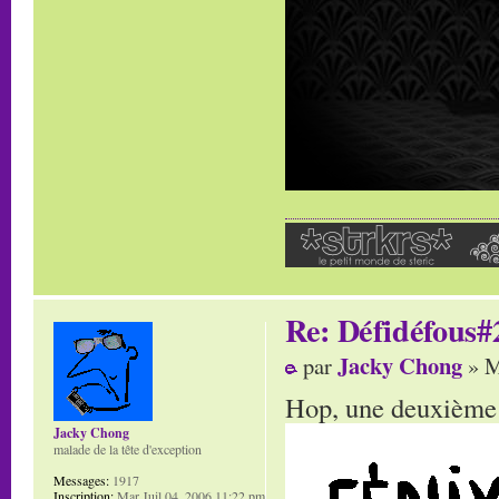
Re: Défidéfous#2
Jacky Chong
par
» M
Hop, une deuxième 
Jacky Chong
malade de la tête d'exception
Messages:
1917
Inscription:
Mar Juil 04, 2006 11:22 pm