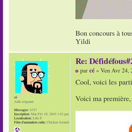
Bon concours à tous
Yildi
Re: Défidéfous#2
cé
par
» Ven Avr 24, 
Cool, voici les pa
Voici ma première, j
cé
Aide soignant
Messages:
4747
Inscription:
Mar Fév 18, 2003 1:43 pm
Localisation:
Lille-F
Film d'animation culte:
Chicken Scratch