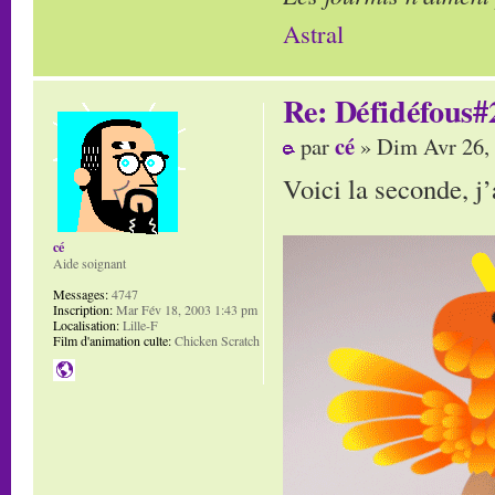
Astral
Re: Défidéfous#2
cé
par
» Dim Avr 26,
Voici la seconde, j’
cé
Aide soignant
Messages:
4747
Inscription:
Mar Fév 18, 2003 1:43 pm
Localisation:
Lille-F
Film d'animation culte:
Chicken Scratch