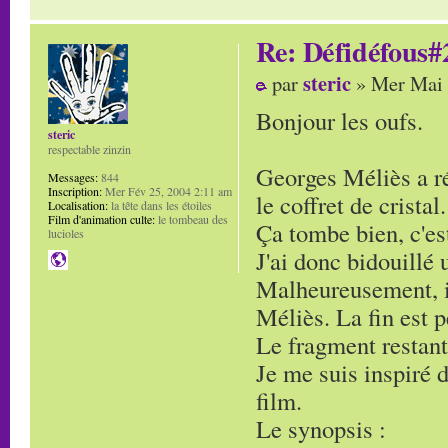
Re: Défidéfous#2
steric
par
» Mer Mai 
Bonjour les oufs.
steric
respectable zinzin
Georges Méliès a ré
Messages:
844
Inscription:
Mer Fév 25, 2004 2:11 am
le coffret de cristal.
Localisation:
la tête dans les étoiles
Film d'animation culte:
le tombeau des
Ça tombe bien, c'es
lucioles
J'ai donc bidouillé
Malheureusement, il
Méliès. La fin est 
Le fragment restant
Je me suis inspiré 
film.
Le synopsis :