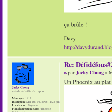
ça brûle !
Davy.
http://davydurand.blo
Re: Défidéfous#2
Jacky Chong
par
» M
Un Phoenix au plat 
Jacky Chong
malade de la tête d'exception
Messages:
1917
Inscription:
Mar Juil 04, 2006 11:22 pm
Localisation:
Bayonne
Film d'animation culte:
Princesse
Stéréonoké