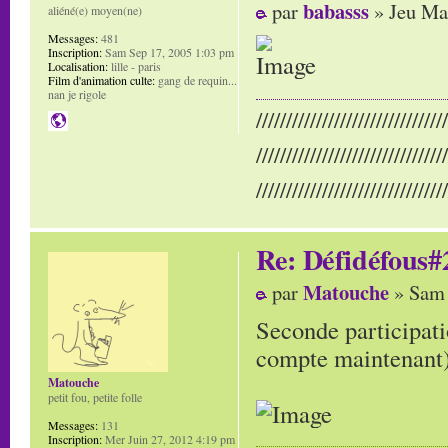
babasss
par
» Jeu Ma
aliéné(e) moyen(ne)
Messages:
481
Inscription:
Sam Sep 17, 2005 1:03 pm
Localisation:
lille - paris
Film d'animation culte:
gang de requin...
nan je rigole
////////////////////////////////
////////////////////////////////
////////////////////////////////
Re: Défidéfous#2
Matouche
par
» Sam 
Seconde participati
compte maintenant
Matouche
petit fou, petite folle
Messages:
131
Inscription:
Mer Juin 27, 2012 4:19 pm