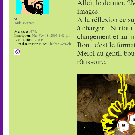
Alleï, le dernier. 2
images.
A la réflexion ce su
cé
Aide soignant
à charger... Surtout
Messages:
4747
chargement et au mo
Inscription:
Mar Fév 18, 2003 1:43 pm
Localisation:
Lille-F
Bon.. c'est le forma
Film d'animation culte:
Chicken Scratch
Merci au gentil bouc
rôtissoire.