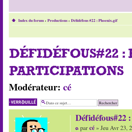
Index du forum
‹
Productions
‹
Défidéfous #22 : Phoenix.gif
DÉFIDÉFOUS#22 :
PARTICIPATIONS
Modérateur:
cé
Sujet verrouillé
Défidéfous#22 :
cé
par
» Jeu Avr 23, 