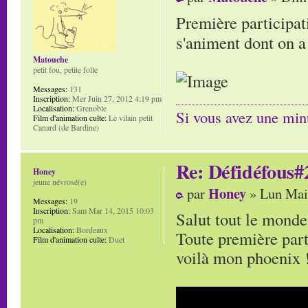
Première participati
s'animent dont on a
Matouche
petit fou, petite folle
Messages:
131
Inscription:
Mer Juin 27, 2012 4:19 pm
Localisation:
Grenoble
Si vous avez une minu
Film d'animation culte:
Le vilain petit
Canard (de Bardine)
Re: Défidéfous#2
Honey
jeune névrosé(e)
Honey
par
» Lun Mai
Messages:
19
Inscription:
Sam Mar 14, 2015 10:03
Salut tout le monde
pm
Localisation:
Bordeaux
Toute première part
Film d'animation culte:
Duet
voilà mon phoenix !