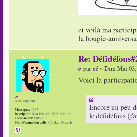
et voilà ma particip
la bougie-anniversa
Re: Défidéfous#2
cé
par
» Dim Mai 03,
Voici la participati
cé
Aide soignant
Encore un peu de
Messages:
4747
le défidéfous (j'
Inscription:
Mar Fév 18, 2003 1:43 pm
Localisation:
Lille-F
Film d'animation culte:
Chicken Scratch