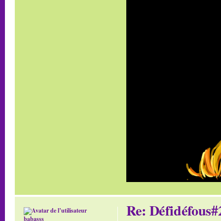
Re: Défidéfous#2
babasss