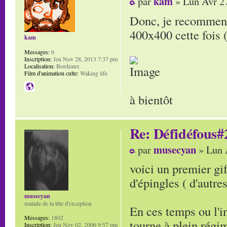
kam
par
» Lun Avr 2
Donc, je recommence
400x400 cette fois 
kam
Messages:
6
Inscription:
Jeu Nov 28, 2013 7:37 pm
Localisation:
Bordeaux
Film d'animation culte:
Waking life
à bientôt
Re: Défidéfous#2
musecyan
par
» Lun 
voici un premier gi
d'épingles ( d'autres
musecyan
malade de la tête d'exception
En ces temps ou l'i
Messages:
1802
tourne à plein régi
Inscription:
Jeu Nov 02, 2006 9:57 pm