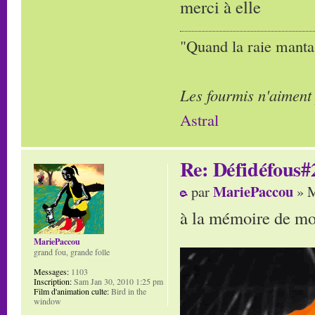
merci à elle
"Quand la raie manta,
Les fourmis n'aiment
Astral
Re: Défidéfous#2
MariePaccou
par
» M
à la mémoire de mo
MariePaccou
grand fou, grande folle
Messages:
1103
Inscription:
Sam Jan 30, 2010 1:25 pm
Film d'animation culte:
Bird in the
window