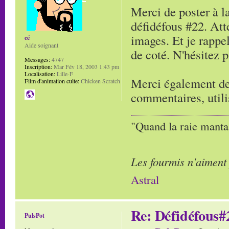
Merci de poster à l
défidéfous #22. Att
images. Et je rappe
cé
Aide soignant
de coté. N'hésitez p
Messages:
4747
Inscription:
Mar Fév 18, 2003 1:43 pm
Localisation:
Lille-F
Merci également de 
Film d'animation culte:
Chicken Scratch
commentaires, util
"Quand la raie manta,
Les fourmis n'aiment
Astral
Re: Défidéfous#2
PulsPot