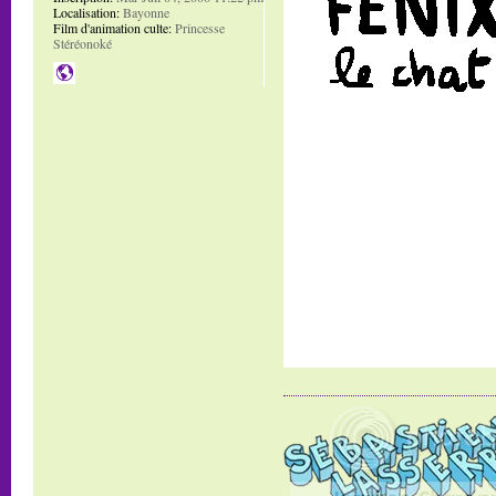
Localisation:
Bayonne
Film d'animation culte:
Princesse
Stéréonoké