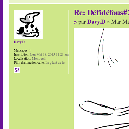
Re: Défidéfous#2
Davy.D
par
» Mar Ma
Davy.D
Messages:
1
Inscription:
Lun Mai 18, 2015 11:21 am
Localisation:
Montreuil
Film d'animation culte:
Le géant de fer