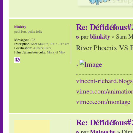
Re: Défidéfous#2
blinkity
petit fou, petite folle
blinkity
par
» Sam Ma
Messages:
125
Inscription:
Mer Mai 02, 2007 7:12 am
River Phoenix VS P
Localisation:
Aubervilliers
Film d'animation culte:
Mary et Max
vincent-richard.blogs
vimeo.com/animatio
vimeo.com/montage
Re: Défidéfous#2
Matouche
par
» Dim 