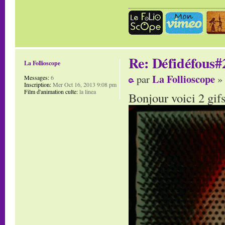
Re: Défidéfous#2
La Follioscope
La Follioscope
par
» 
Messages:
6
Inscription:
Mer Oct 16, 2013 9:08 pm
Film d'animation culte:
la linea
Bonjour voici 2 gifs