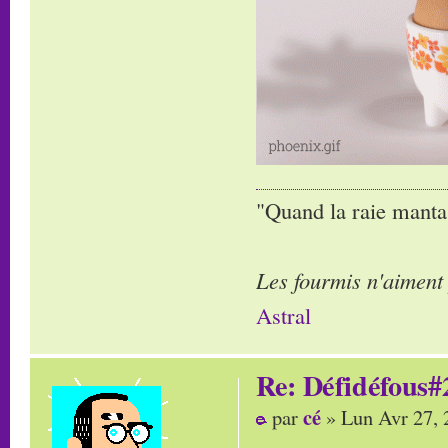
"Quand la raie manta,
Les fourmis n'aiment
Astral
Re: Défidéfous#2
cé
par
» Lun Avr 27, 