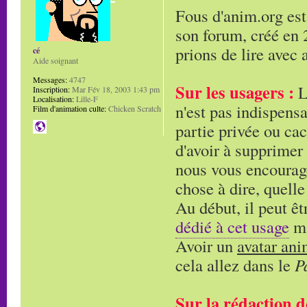
Fous d'anim.org est
son forum, créé en 
prions de lire avec a
cé
Aide soignant
Messages:
4747
Sur les usagers :
L'
Inscription:
Mar Fév 18, 2003 1:43 pm
Localisation:
Lille-F
n'est pas indispensa
Film d'animation culte:
Chicken Scratch
partie privée ou cac
d'avoir à supprimer
nous vous encourage
chose à dire, quelle
Au début, il peut êt
dédié à cet usage
ma
Avoir un
avatar an
cela allez dans le
P
Sur la rédaction d