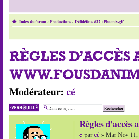
Index du forum
‹
Productions
‹
Défidéfous #22 : Phoenix.gif
RÈGLES D'ACCÈS 
WWW.FOUSDANIM
Modérateur:
cé
Sujet verrouillé
Règles d'accès
cé
par
» Mar Nov 11,