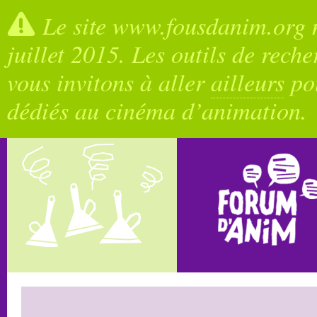
Le site www.fousdanim.org n
juillet 2015. Les outils de rech
vous invitons à aller
ailleurs
pou
dédiés au cinéma d’animation.