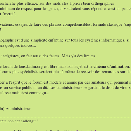
recherche plus efficace, sur des mots clés à priori bien orthographiés
minimum de respect pour les gens qui voudraient vous répondre, c'est un peu 
t "merci"...
viations
, essayez de faire des
phrases compréhensibles
, formule classique "suj
!!
hographe est d'une simplicité enfantine sur tous les systèmes informatiques, si s
ra quelques indices...
 intégristes, on fait aussi des fautes. Mais y'a des limites.
cinéma d'animation
 forum de fousdanim.org est libre mais son sujet est le
.
 forums plus spécialisés seraient plus à même de recevoir des remarques sur d'au
rder à l'esprit que le forum est modéré et animé par des amateurs qui prennent s
as un service public ni un dû. Les administrateurs se gardent le droit de virer 
eulasse mais c'est comme ça...
ain) Administrateur
nta, son nez s'allongit."