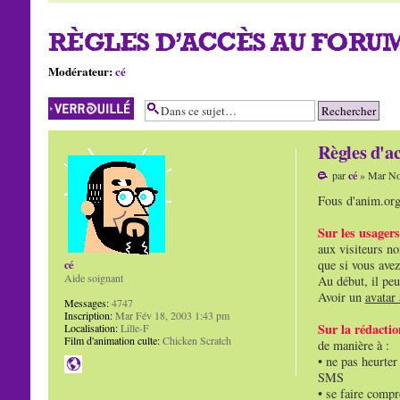
RÈGLES D'ACCÈS AU FOR
Modérateur:
cé
Sujet verrouillé
Règles d'a
par
cé
» Mar No
Fous d'anim.org 
Sur les usagers
aux visiteurs no
que si vous avez
cé
Aide soignant
Au début, il peu
Avoir un
avatar
Messages:
4747
Inscription:
Mar Fév 18, 2003 1:43 pm
Sur la rédacti
Localisation:
Lille-F
Film d'animation culte:
Chicken Scratch
de manière à :
• ne pas heurter
SMS
• se faire compr