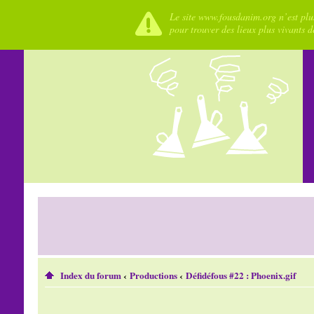
Le site www.fousdanim.org n’est plus
pour trouver des lieux plus vivants 
Index du forum
‹
Productions
‹
Défidéfous #22 : Phoenix.gif