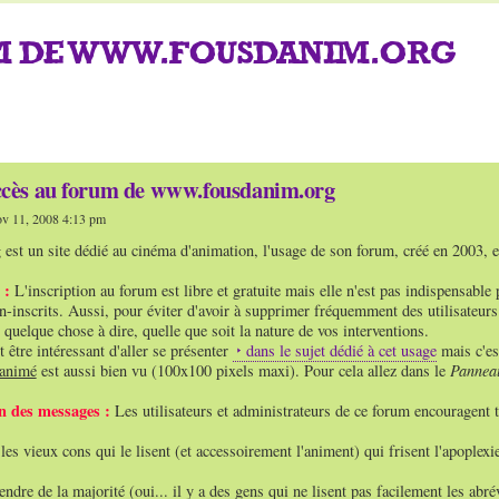
UM DE WWW.FOUSDANIM.ORG
ccès au forum de www.fousdanim.org
v 11, 2008 4:13 pm
est un site dédié au cinéma d'animation, l'usage de son forum, créé en 2003, est
 :
L'inscription au forum est libre et gratuite mais elle n'est pas indispensable 
n-inscrits. Aussi, pour éviter d'avoir à supprimer fréquemment des utilisateur
 quelque chose à dire, quelle que soit la nature de vos interventions.
t être intéressant d'aller se présenter
dans le sujet dédié à cet usage
mais c'es
 animé
est aussi bien vu (100x100 pixels maxi). Pour cela allez dans le
Panneau
on des messages :
Les utilisateurs et administrateurs de ce forum encouragent t
 les vieux cons qui le lisent (et accessoirement l'animent) qui frisent l'apople
endre de la majorité (oui... il y a des gens qui ne lisent pas facilement les abr