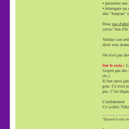
• permettre une 
• témoigner un 
dire "bonjour" e
Donc
pas d'abré
correc' bon d'là 
Vérifier son ort
droit vous donne
On n'est pas des
Sur le reste :
Le
l'esprit que des
etc.).
Il faut aussi ga
gras. Ce n'est p
pas. C'est dégu
Cordialement
Cé (cédric Vill
"Quand la raie ma