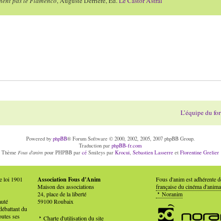
ment pas le Flamenco
, Auguste Derrière, Ed.
Le Castor Astral
L’équipe du fo
Powered by
phpBB
® Forum Software © 2000, 2002, 2005, 2007 phpBB Group.
Traduction par
phpBB-fr.com
Fous d'anim
Thème
pour PHPBB par
cé
Smileys par
Krocui
,
Sebastien Lasserre
et
Florentine Grelier
e loi 1901
Association Fous d'Anim
Fous d'anim est adhérente 
Maison des associations
française du cinéma d'anima
24, place de la liberté
Noranim
auté
59100 Roubaix
débattant du
outes ses
Charte d'utilisation du site