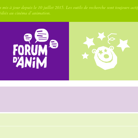
 mis à jour depuis le 10 juillet 2015. Les outils de recherche sont toujours acti
dédiés au cinéma d’animation.