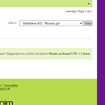
1 message • Page
1
sur
1
Aller à:
rum
•
Supprimer les cookies du forum
• Heures au format UTC + 1 heure
de
l'association
tion
et de