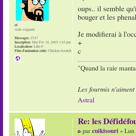
oups.. il semble qu'
bouger et les phenak
cé
Aide soignant
Je modifierai à l'oc
Messages:
4747
+
Inscription:
Mar Fév 18, 2003 1:43 pm
Localisation:
Lille-F
c
Film d'animation culte:
Chicken Scratch
"Quand la raie manta,
Les fourmis n'aiment
Astral
Re: les Défidéfo
cuikisouri
par
» Lun 