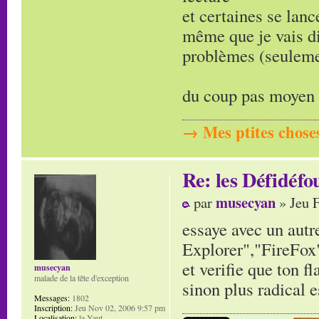
et certaines se lan
même que je vais d
problèmes (seuleme
du coup pas moyen d
→ Mes ptites choses
Re: les Défidéfo
musecyan
par
» Jeu 
essaye avec un autr
Explorer","FireFox
et verifie que ton fl
musecyan
malade de la tête d'exception
sinon plus radical 
Messages:
1802
Inscription:
Jeu Nov 02, 2006 9:57 pm
Localisation:
la Yaut