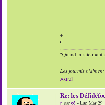
+
c
"Quand la raie manta,
Les fourmis n'aiment
Astral
Re: les Défidéfo
cé
par
» Lun Mar 29,