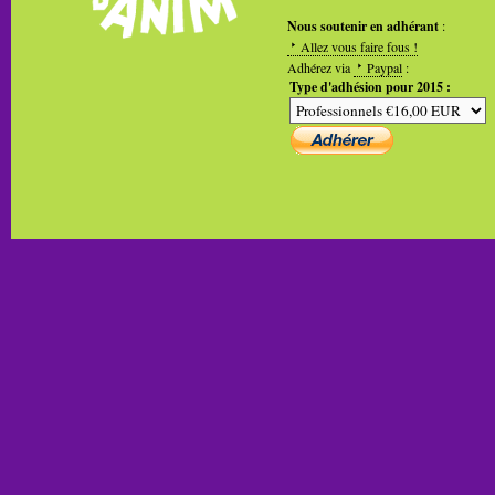
Nous soutenir en adhérant
:
Allez vous faire fous !
Adhérez via
Paypal
:
Type d'adhésion pour 2015 :