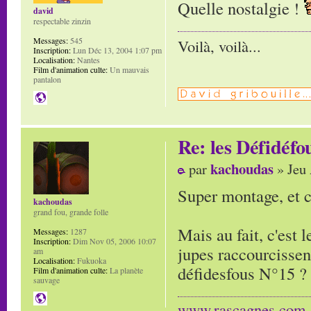
Quelle nostalgie !
david
respectable zinzin
Messages:
545
Voilà, voilà...
Inscription:
Lun Déc 13, 2004 1:07 pm
Localisation:
Nantes
Film d'animation culte:
Un mauvais
pantalon
Re: les Défidéfo
kachoudas
par
» Jeu 
Super montage, et c
kachoudas
grand fou, grande folle
Mais au fait, c'est l
Messages:
1287
Inscription:
Dim Nov 05, 2006 10:07
jupes raccourcissent
am
Localisation:
Fukuoka
défidesfous N°15 ?
Film d'animation culte:
La planète
sauvage
www.rascagnes.com