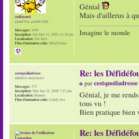
Génial
Mais d'aillerus à q
cuikisouri
grand fou, grande folle
Messages:
1095
Imagine le monde
Inscription:
Jeu Mar 31, 2005 12:38 pm
Localisation:
Sur terre
Film d'animation culte:
Mind Game
Re: les Défidéfo
cestquoiladresse
aliéné(e) moyen(ne)
cestquoiladresse
par
Messages:
275
Inscription:
Mar Jan 22, 2008 7:25 pm
Génial, je me rends 
Localisation:
Rennes
Film d'animation culte:
Candy-boy
tous vu !
Bien pratique bien 
Re: les Défidéfo
Lamartine