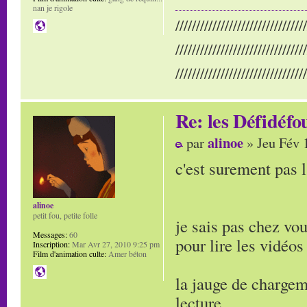
nan je rigole
////////////////////////////////
////////////////////////////////
////////////////////////////////
Re: les Défidéfo
alinoe
par
» Jeu Fév 
c'est surement pas l
alinoe
petit fou, petite folle
je sais pas chez vo
Messages:
60
pour lire les vidéo
Inscription:
Mar Avr 27, 2010 9:25 pm
Film d'animation culte:
Amer béton
la jauge de charge
lecture