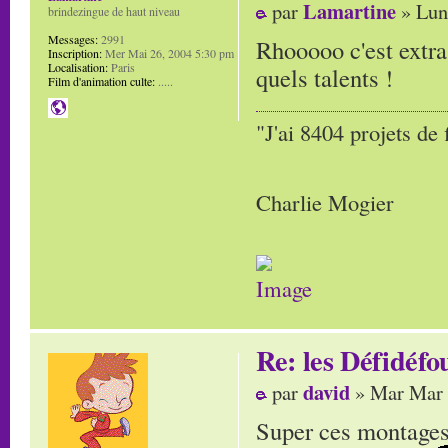
Lamartine
par
» Lun
brindezingue de haut niveau
Messages:
2991
Rhooooo c'est extra 
Inscription:
Mer Mai 26, 2004 5:30 pm
Localisation:
Paris
quels talents !
Film d'animation culte:
.....
"J'ai 8404 projets de 
Charlie Mogier
Re: les Défidéfo
david
par
» Mar Mar 
Super ces montages