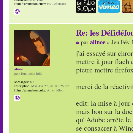
Film d'animation culte:
les 2 chateaux
Re: les Défidéfo
alinoe
par
» Jeu Fév 
j'ai essayé sur chr
mettre à jour flach 
ptetre mettre firefox
alinoe
petit fou, petite folle
Messages:
60
merci de la réactivi
Inscription:
Mar Avr 27, 2010 9:25 pm
Film d'animation culte:
Amer béton
edit: la mise à jour 
mais bon sur la doc 
qu' Adobe arrête l
se consacrer à Win