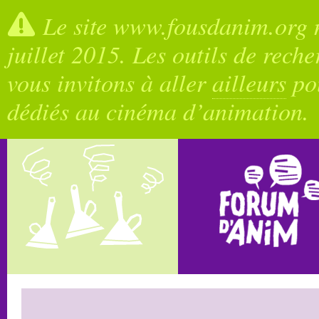
Le site www.fousdanim.org n
juillet 2015. Les outils de rech
vous invitons à aller
ailleurs
pou
dédiés au cinéma d’animation.