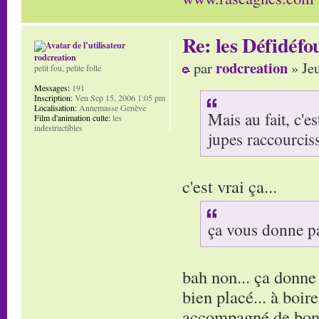
Re: les Défidéfo
rodcreation
rodcreation
par
» Je
petit fou, petite folle
Messages:
191
Inscription:
Ven Sep 15, 2006 1:05 pm
Localisation:
Annemasse Genève
Mais au fait, c'es
Film d'animation culte:
les
indestructibles
jupes raccourciss
c'est vrai ça...
ça vous donne pa
bah non... ça donne 
bien placé... à boir
accompagné de bons 