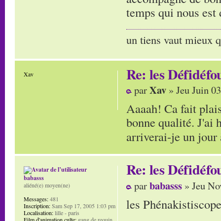
temps qui nous est
un tiens vaut mieux q
Re: les Défidéfo
Xav
Xav
par
» Jeu Juin 0
Aaaah! Ca fait plais
bonne qualité. J'ai 
arriverai-je un jour 
Re: les Défidéfo
babasss
babasss
par
» Jeu No
aliéné(e) moyen(ne)
Messages:
481
les Phénakistiscopes
Inscription:
Sam Sep 17, 2005 1:03 pm
Localisation:
lille - paris
Film d'animation culte:
gang de requin...