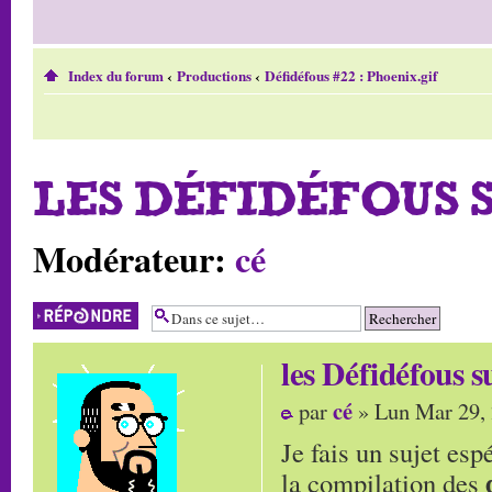
Index du forum
‹
Productions
‹
Défidéfous #22 : Phoenix.gif
LES DÉFIDÉFOUS 
Modérateur:
cé
Répondre
les Défidéfous 
cé
par
» Lun Mar 29,
Je fais un sujet es
la compilation des