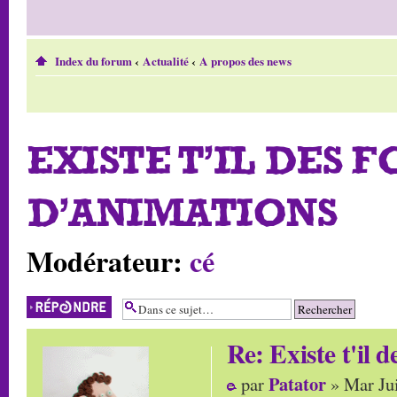
Index du forum
‹
Actualité
‹
A propos des news
EXISTE T'IL DES 
D'ANIMATIONS
Modérateur:
cé
Répondre
Re: Existe t'il 
Patator
par
» Mar Jui