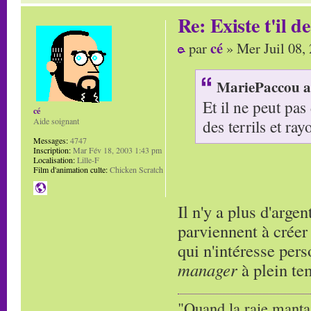
Re: Existe t'il 
cé
par
» Mer Juil 08,
MariePaccou a 
Et il ne peut pa
cé
des terrils et r
Aide soignant
Messages:
4747
Inscription:
Mar Fév 18, 2003 1:43 pm
Localisation:
Lille-F
Film d'animation culte:
Chicken Scratch
Il n'y a plus d'argen
parviennent à créer
qui n'intéresse pers
manager
à plein te
"Quand la raie manta,