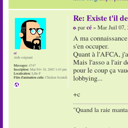
Re: Existe t'il 
cé
par
» Mar Juil 07,
A ma connaissance N
s'en occuper.
Quant à l'AFCA, j'ai
cé
Aide soignant
Mais l'asso a l'air 
Messages:
4747
pour le coup ça vaud
Inscription:
Mar Fév 18, 2003 1:43 pm
Localisation:
Lille-F
lobbying...
Film d'animation culte:
Chicken Scratch
+c
"Quand la raie manta,