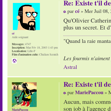
Re: Existe t'il 
cé
par
» Mer Juil 08,
Qu'Olivier Catherin 
plus un secret. Et d'
cé
Aide soignant
"Quand la raie manta,
Messages:
4747
Inscription:
Mar Fév 18, 2003 1:43 pm
Localisation:
Lille-F
Film d'animation culte:
Chicken Scratch
Les fourmis n'aiment
Astral
Re: Existe t'il 
MariePaccou
par
» M
Aucun, mais comme i
son job à l'agence du
MariePaccou