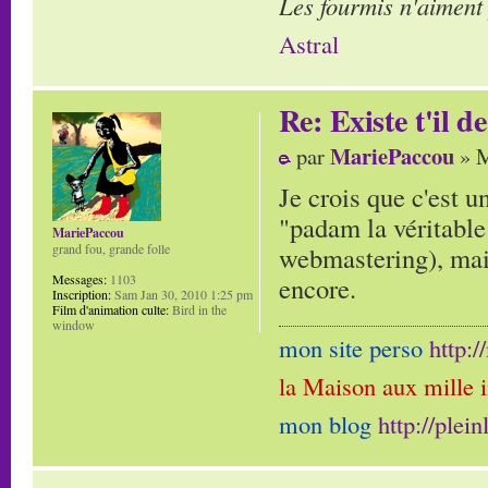
Les fourmis n'aiment
Astral
Re: Existe t'il 
MariePaccou
par
» M
Je crois que c'est u
"padam la véritable
MariePaccou
webmastering), mais
grand fou, grande folle
encore.
Messages:
1103
Inscription:
Sam Jan 30, 2010 1:25 pm
Film d'animation culte:
Bird in the
window
mon site perso
http:
la Maison aux mille 
mon blog
http://plei