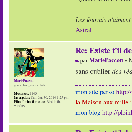
Les fourmis n'aiment
Astral
Re: Existe t'il 
MariePaccou
par
» M
sans oublier
des ré
MariePaccou
grand fou, grande folle
mon site perso
http:
Messages:
1103
Inscription:
Sam Jan 30, 2010 1:25 pm
la Maison aux mille 
Film d'animation culte:
Bird in the
window
mon blog
http://plei