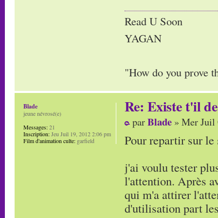
Read U Soon
YAGAN
"How do you prove tha
Re: Existe t'il 
Blade
jeune névrosé(e)
Blade
par
» Mer Juil
Messages:
21
Inscription:
Jeu Juil 19, 2012 2:06 pm
Pour repartir sur le 
Film d'animation culte:
garfield
j'ai voulu tester pl
l'attention. Après 
qui m'a attirer l'att
d'utilisation part le