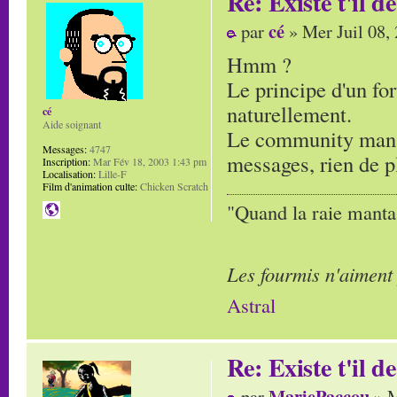
Re: Existe t'il 
cé
par
» Mer Juil 08,
Hmm ?
Le principe d'un for
naturellement.
cé
Aide soignant
Le community manag
Messages:
4747
messages, rien de p
Inscription:
Mar Fév 18, 2003 1:43 pm
Localisation:
Lille-F
Film d'animation culte:
Chicken Scratch
"Quand la raie manta,
Les fourmis n'aiment
Astral
Re: Existe t'il 
MariePaccou
par
» M