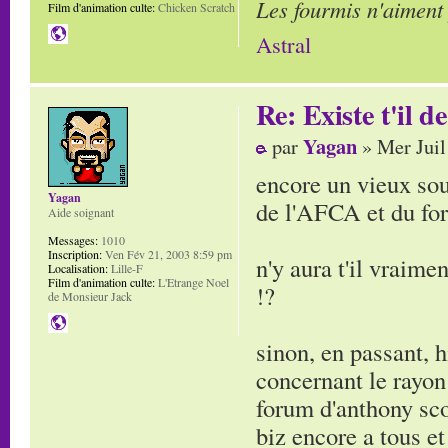
Les fourmis n'aiment
Film d'animation culte:
Chicken Scratch
Astral
Re: Existe t'il 
Yagan
par
» Mer Juil
encore un vieux souv
Yagan
de l'AFCA et du for
Aide soignant
Messages:
1010
Inscription:
Ven Fév 21, 2003 8:59 pm
n'y aura t'il vraime
Localisation:
Lille-F
Film d'animation culte:
L'Etrange Noel
!?
de Monsieur Jack
sinon, en passant, 
concernant le rayon
forum d'anthony sco
biz encore a tous et 