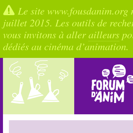
Le site www.fousdanim.org n
juillet 2015. Les outils de rech
vous invitons à aller
ailleurs
pou
dédiés au cinéma d’animation.