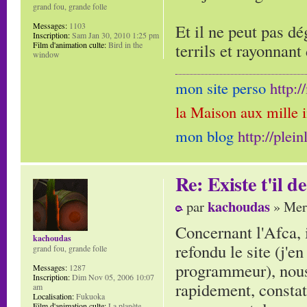
grand fou, grande folle
Et il ne peut pas d
Messages:
1103
Inscription:
Sam Jan 30, 2010 1:25 pm
terrils et rayonnan
Film d'animation culte:
Bird in the
window
mon site perso
http:
la Maison aux mille 
mon blog
http://plei
Re: Existe t'il 
kachoudas
par
» Mer 
Concernant l'Afca, 
kachoudas
refondu le site (j'e
grand fou, grande folle
programmeur), nous
Messages:
1287
Inscription:
Dim Nov 05, 2006 10:07
rapidement, constata
am
Localisation:
Fukuoka
Film d'animation culte:
La planète