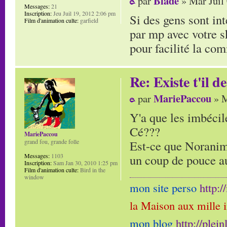
Blade
par
» Mar Juil
Messages:
21
Inscription:
Jeu Juil 19, 2012 2:06 pm
Si des gens sont in
Film d'animation culte:
garfield
par mp avec votre 
pour facilité la co
Re: Existe t'il 
MariePaccou
par
» M
Y'a que les imbécile
Cé???
MariePaccou
Est-ce que Noranim 
grand fou, grande folle
un coup de pouce a
Messages:
1103
Inscription:
Sam Jan 30, 2010 1:25 pm
Film d'animation culte:
Bird in the
window
mon site perso
http:
la Maison aux mille 
mon blog
http://plei