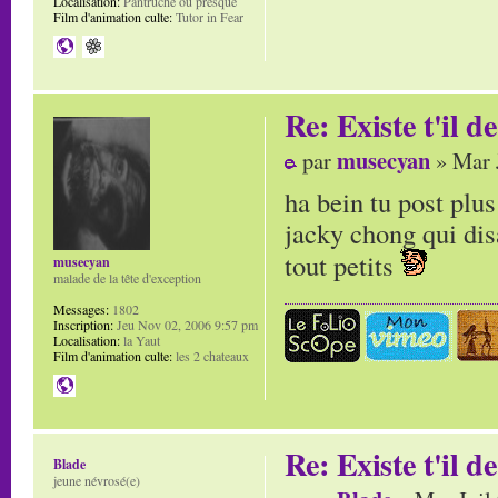
Localisation:
Pantruche ou presque
Film d'animation culte:
Tutor in Fear
Re: Existe t'il 
musecyan
par
» Mar 
ha bein tu post plu
jacky chong qui disa
tout petits
musecyan
malade de la tête d'exception
Messages:
1802
Inscription:
Jeu Nov 02, 2006 9:57 pm
Localisation:
la Yaut
Film d'animation culte:
les 2 chateaux
Re: Existe t'il 
Blade
jeune névrosé(e)