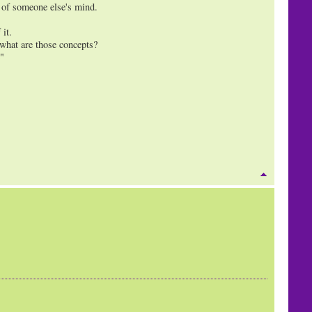
a of someone else's mind.
it.
 what are those concepts?
e"