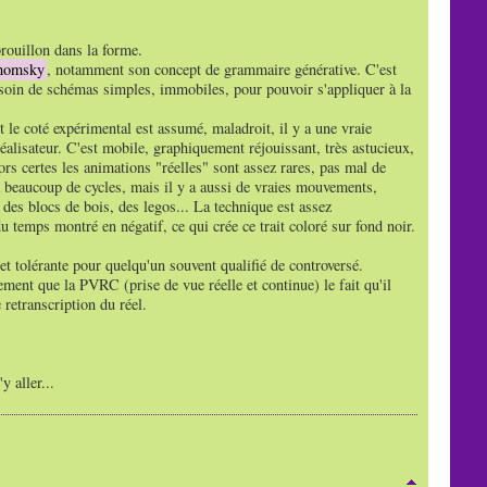
 brouillon dans la forme.
homsky
, notamment son concept de grammaire générative. C'est
esoin de schémas simples, immobiles, pour pouvoir s'appliquer à la
 le coté expérimental est assumé, maladroit, il y a une vraie
éalisateur. C'est mobile, graphiquement réjouissant, très astucieux,
ors certes les animations "réelles" sont assez rares, pas mal de
 a beaucoup de cycles, mais il y a aussi de vraies mouvements,
es blocs de bois, des legos... La technique est assez
u temps montré en négatif, ce qui crée ce trait coloré sur fond noir.
t tolérante pour quelqu'un souvent qualifié de controversé.
ment que la PVRC (prise de vue réelle et continue) le fait qu'il
 retranscription du réel.
 aller...