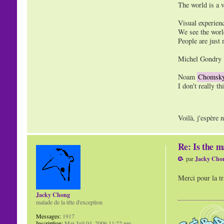
The world is a v
Visual experienc
We see the world
People are just 
Michel Gondry 
Noam
Chomsk
I don't really t
Voilà, j'espère n
Re: Is the m
par
Jacky Cho
Merci pour la tr
Jacky Chong
malade de la tête d'exception
Messages:
1917
Inscription:
Mar Juil 04, 2006 11:22 pm