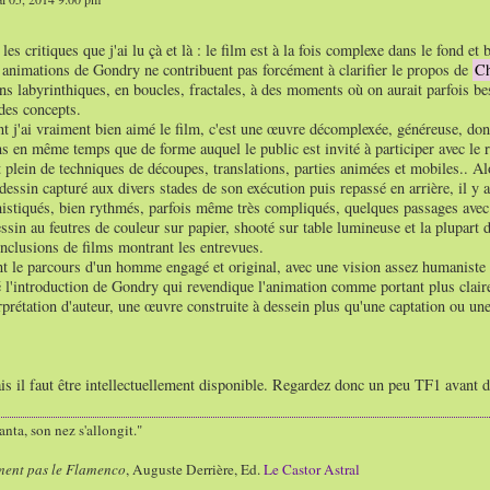
les critiques que j'ai lu çà et là : le film est à la fois complexe dans le fond et
 animations de Gondry ne contribuent pas forcément à clarifier le propos de
C
ns labyrinthiques, en boucles, fractales, à des moments où on aurait parfois b
es concepts.
 j'ai vraiment bien aimé le film, c'est une œuvre décomplexée, généreuse, dont
s en même temps que de forme auquel le public est invité à participer avec le r
 plein de techniques de découpes, translations, parties animées et mobiles.. Al
dessin capturé aux divers stades de son exécution puis repassé en arrière, il y
istiqués, bien rythmés, parfois même très compliqués, quelques passages avec d
ssin au feutres de couleur sur papier, shooté sur table lumineuse et la plupart d
inclusions de films montrant les entrevues.
nt le parcours d'un homme engagé et original, avec une vision assez humaniste e
é l'introduction de Gondry qui revendique l'animation comme portant plus claire
erprétation d'auteur, une œuvre construite à dessein plus qu'une captation ou une
is il faut être intellectuellement disponible. Regardez donc un peu TF1 avant d'y
nta, son nez s'allongit."
ment pas le Flamenco
, Auguste Derrière, Ed.
Le Castor Astral