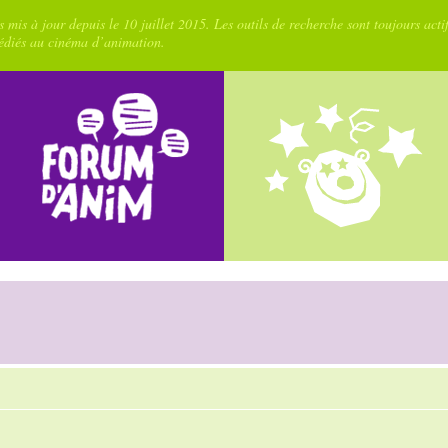
 mis à jour depuis le 10 juillet 2015. Les outils de recherche sont toujours acti
dédiés au cinéma d’animation.