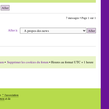
7 messages • Page
1
sur
1
Aller à:
rum
•
Supprimer les cookies du forum
• Heures au format UTC + 1 heure
de
l'association
tion
et de