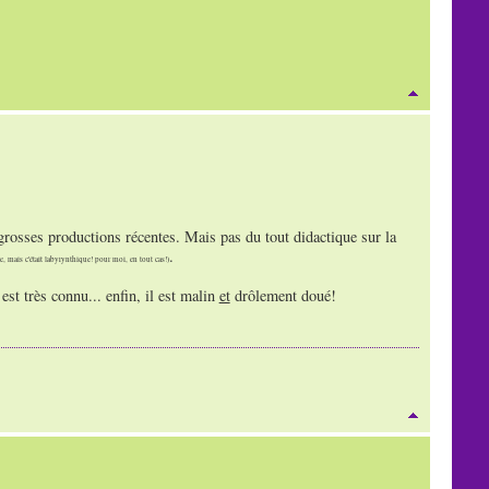
 grosses productions récentes. Mais pas du tout didactique sur la
.
e, mais c'était labyrynthique! pour moi, en tout cas!)
est très connu... enfin, il est malin
et
drôlement doué!