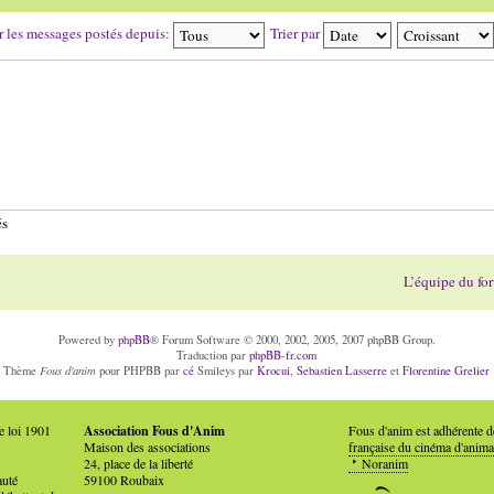
r les messages postés depuis:
Trier par
és
L’équipe du fo
Powered by
phpBB
® Forum Software © 2000, 2002, 2005, 2007 phpBB Group.
Traduction par
phpBB-fr.com
Fous d'anim
Thème
pour PHPBB par
cé
Smileys par
Krocui
,
Sebastien Lasserre
et
Florentine Grelier
e loi 1901
Association Fous d'Anim
Fous d'anim est adhérente 
Maison des associations
française du cinéma d'anima
24, place de la liberté
Noranim
auté
59100 Roubaix