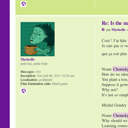
Re: Is the m
par
Marinello
»
Cool ! J'ai hâte
Je sais pas si v
que ça soit plu
Marinello
petit fou, petite folle
Noam
Chomsk
Messages:
161
How do we ident
Inscription:
Ven Juil 08, 2011 10:20 am
You plant a tree
Localisation:
ça dépend
Film d'animation culte:
Mind-game
Suppose it grows
Why not?
It's not so simpl
Michel Gondry :A
Noam
Chomsk
Why should we ta
Learning comes 