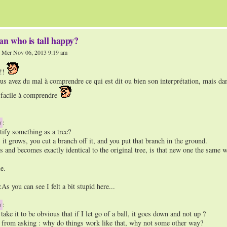
an who is tall happy?
 Mer Nov 06, 2013 9:19 am
 !!
ous avez du mal à comprendre ce qui est dit ou bien son interprétation, mais dans
s facile à comprendre
y
:
ify something as a tree?
, it grows, you cut a branch off it, and you put that branch in the ground.
 and becomes exactly identical to the original tree, is that new one the same w
e.
s you can see I felt a bit stupid here...
y
:
ke it to be obvious that if I let go of a ball, it goes down and not up ?
from asking : why do things work like that, why not some other way?