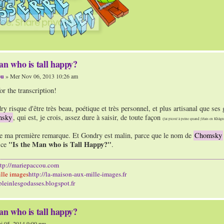
an who is tall happy?
ou
» Mer Nov 06, 2013 10:26 am
or the transcription!
y risque d'être très beau, poétique et très personnel, et plus artisanal que ses
msky
, qui est, je crois, assez dure à saisir, de toute façon
(j'ai picoré à peine quand j'étais en Khâgn
 de ma première remarque. Et Gondry est malin, parce que le nom de
Chomsky
"Is the Man who is Tall Happy?"
r ce
.
ttp://mariepaccou.com
lle images
http://la-maison-aux-mille-images.fr
/pleinlesgodasses.blogspot.fr
an who is tall happy?
i 05, 2014 9:00 pm