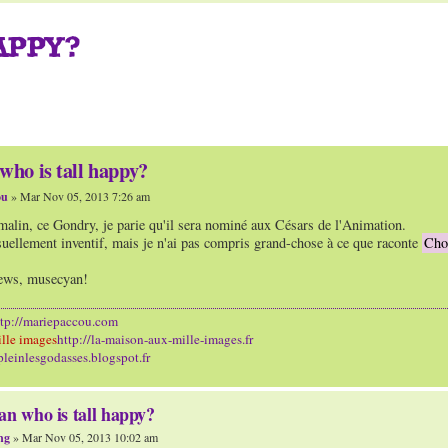
APPY?
who is tall happy?
ou
» Mar Nov 05, 2013 7:26 am
 malin, ce Gondry, je parie qu'il sera nominé aux Césars de l'Animation.
isuellement inventif, mais je n'ai pas compris grand-chose à ce que raconte
Cho
news, musecyan!
ttp://mariepaccou.com
lle images
http://la-maison-aux-mille-images.fr
/pleinlesgodasses.blogspot.fr
an who is tall happy?
ng
» Mar Nov 05, 2013 10:02 am