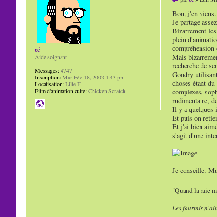
Bon, j'en viens.
Je partage assez 
Bizarrement les
plein d'animatio
compréhension d
cé
Mais bizarrement
Aide soignant
recherche de sen
Messages:
4747
Gondry utilisant
Inscription:
Mar Fév 18, 2003 1:43 pm
choses étant du 
Localisation:
Lille-F
Film d'animation culte:
Chicken Scratch
complexes, soph
rudimentaire, de
Il y a quelques 
Et puis on retie
Et j'ai bien aim
s'agit d'une int
Je conseille. Ma
"Quand la raie ma
Les fourmis n'ai