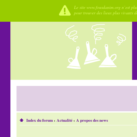
Le site www.fousdanim.org n’est plus
pour trouver des lieux plus vivants 
Index du forum
‹
Actualité
‹
A propos des news