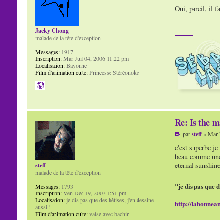
Oui, pareil, il 
Jacky Chong
malade de la tête d'exception
Messages:
1917
Inscription:
Mar Juil 04, 2006 11:22 pm
Localisation:
Bayonne
Film d'animation culte:
Princesse Stéréonoké
Re: Is the m
par
steff
» Mar 
c'est superbe j
beau comme une c
eternal sunshine
steff
malade de la tête d'exception
"je dis pas que d
Messages:
1793
Inscription:
Ven Déc 19, 2003 1:51 pm
Localisation:
je dis pas que des bêtises, j'en dessine
http://labonnean
aussi !
Film d'animation culte:
valse avec bachir