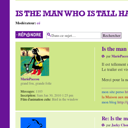
IS THE MAN WHO IS TALL H
Modérateur:
cé
Répondre
Is the man 
par
MariePacc
Il est tellement
Le trailer est v
MariePaccou
Merci pour la 
grand fou, grande folle
Messages:
1103
mon site perso
h
Inscription:
Sam Jan 30, 2010 1:25 pm
la Maison aux mi
Film d'animation culte:
Bird in the window
mon blog
http:/
Re: Is the m
par
Jacky Cho