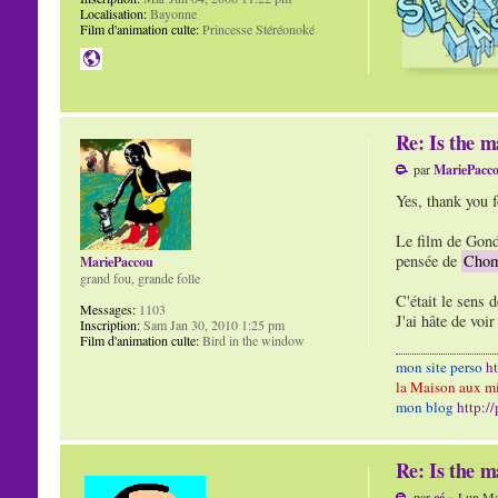
Localisation:
Bayonne
Film d'animation culte:
Princesse Stéréonoké
Re: Is the m
par
MariePacc
Yes, thank you f
Le film de Gondr
pensée de
Cho
MariePaccou
grand fou, grande folle
C'était le sens
Messages:
1103
J'ai hâte de voi
Inscription:
Sam Jan 30, 2010 1:25 pm
Film d'animation culte:
Bird in the window
mon site perso
h
la Maison aux mi
mon blog
http:/
Re: Is the m
par
cé
» Lun Ma