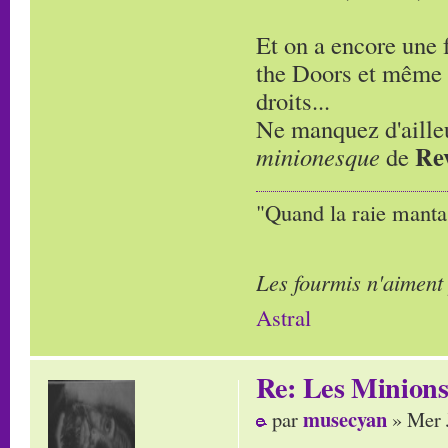
Et on a encore une 
the Doors et même l
droits...
Ne manquez d'ailleu
Re
minionesque
de
"Quand la raie manta,
Les fourmis n'aiment
Astral
Re: Les Minion
musecyan
par
» Mer 