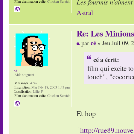
Les fourmis n'aiment
Film d'animation culte:
Chicken Scratch
Astral
Re: Les Minion
cé
par
» Jeu Juil 09, 
cé a écrit:
film qui excite t
cé
touch", "cocorico
Aide soignant
Messages:
4747
Inscription:
Mar Fév 18, 2003 1:43 pm
Localisation:
Lille-F
Film d'animation culte:
Chicken Scratch
Et hop
http://rue89.nouve