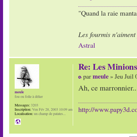
"Quand la raie manta,
Les fourmis n'aiment
Astral
Re: Les Minion
meule
par
» Jeu Juil 
Ah, ce marronnier..
meule
fou ou folle à délier
Messages:
3203
http://www.papy3d.
Inscription:
Ven Fév 28, 2003 10:09 am
Localisation:
un champ de patates...