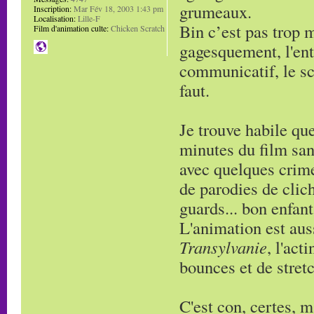
grumeaux.
Inscription:
Mar Fév 18, 2003 1:43 pm
Localisation:
Lille-F
Bin c’est pas trop m
Film d'animation culte:
Chicken Scratch
gagesquement, l'ent
communicatif, le s
faut.
Je trouve habile qu
minutes du film sans
avec quelques crime
de parodies de cliché
guards... bon enfant
L'animation est aus
Transylvanie
, l'act
bounces et de stret
C'est con, certes, m