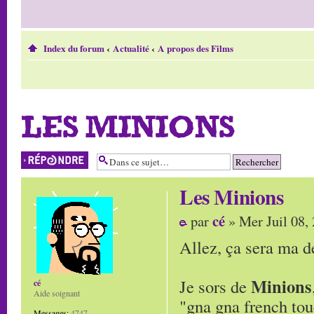
Index du forum
‹
Actualité
‹
A propos des Films
LES MINIONS
Répondre
Les Minions
cé
par
» Mer Juil 08,
Allez, ça sera ma d
Minions
Je sors de
cé
Aide soignant
"gna gna french touc
Messages:
4747