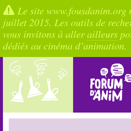
Le site www.fousdanim.org n
juillet 2015. Les outils de rech
vous invitons à aller
ailleurs
pou
dédiés au cinéma d’animation.