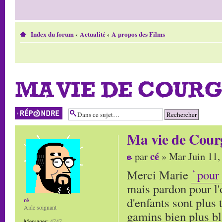
Index du forum
‹
Actualité
‹
A propos des Films
MA VIE DE COUR
Répondre
Ma vie de Cour
cé
par
» Mar Juin 11,
Merci Marie
pour
mais pardon pour l'o
d'enfants sont plus 
cé
Aide soignant
gamins bien plus bl
Messages:
4747