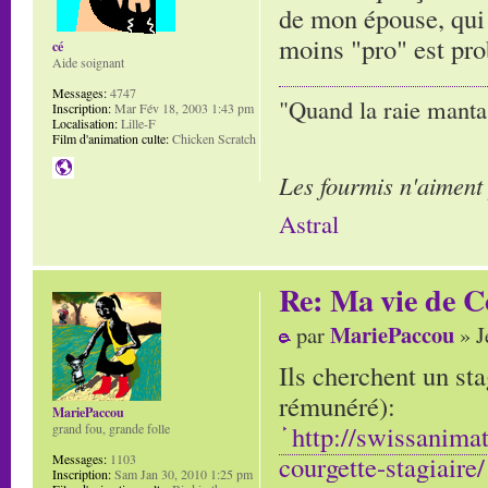
de mon épouse, qui 
moins "pro" est pro
cé
Aide soignant
Messages:
4747
"Quand la raie manta,
Inscription:
Mar Fév 18, 2003 1:43 pm
Localisation:
Lille-F
Film d'animation culte:
Chicken Scratch
Les fourmis n'aiment
Astral
Re: Ma vie de C
MariePaccou
par
» J
Ils cherchent un st
rémunéré):
MariePaccou
http://swissanima
grand fou, grande folle
courgette-stagiaire/
Messages:
1103
Inscription:
Sam Jan 30, 2010 1:25 pm