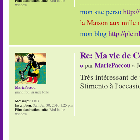
Film d'animation culte:
Bird in the
window
mon site perso
http:
la Maison aux mille 
mon blog
http://plei
Re: Ma vie de C
MariePaccou
par
» J
Très intéressant de
Stimento à l'occ
MariePaccou
grand fou, grande folle
Messages:
1103
Inscription:
Sam Jan 30, 2010 1:25 pm
Film d'animation culte:
Bird in the
window