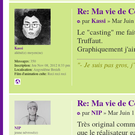
Re: Ma vie de C
Kassi
par
» Mar Juin
Le "casting" me fai
Truffaut.
Graphiquement j'ai
Kassi
aliéné(e) moyen(ne)
Messages:
350
"- Je suis pas gros, j
Inscription:
Jeu Nov 08, 2012 8:33 pm
Localisation:
Angoulême Breizh
Film d'animation culte:
Reci reci reci
Re: Ma vie de C
NIP
par
» Mar Juin 1
Très original comme
NIP
que le réalisateur ga
jeune névrosé(e)