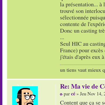
la présentation... à l
trouvé son interlocu
sélectionnée puisqu
contente de l'expéri
Donc un casting trè
...
Seul HIC au casting.
France) pour excès 
j'étais d'après eux 
un tiens vaut mieux q
Re: Ma vie de C
cé
par
» Jeu Nov 14, 
Content que ça se s