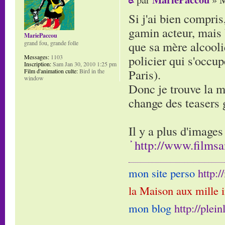
Si j'ai bien compris
gamin acteur, mais 
MariePaccou
que sa mère alcooliq
grand fou, grande folle
policier qui s'occu
Messages:
1103
Inscription:
Sam Jan 30, 2010 1:25 pm
Paris).
Film d'animation culte:
Bird in the
window
Donc je trouve la m
change des teasers 
Il y a plus d'images 
http://www.filmsa
mon site perso
http:
la Maison aux mille 
mon blog
http://plei