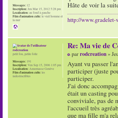
Hâte de voir la suit
Messages:
12
Inscription:
Jeu Mar 15, 2012 5:28 pm
Localisation:
au fond à gauche
Film d'animation culte:
le vieil homme et
http://www.gradelet
la mer
Re: Ma vie de C
rodcreation
rodcreation
par
» Je
petit fou, petite folle
Messages:
191
Ayant vu passer l'an
Inscription:
Ven Sep 15, 2006 1:05 pm
Localisation:
Annemasse Genève
participer (juste po
Film d'animation culte:
les
indestructibles
participer.
J'ai donc accompagn
était un casting pou
conviviale, pas de m
l'accueil très agréab
que ma fille m'a rel