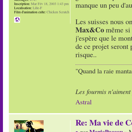
manque un peu d'aut
Inscription:
Mar Fév 18, 2003 1:43 pm
Localisation:
Lille-F
Film d'animation culte:
Chicken Scratch
Les suisses nous on
Max&Co
même si ç
j'espère que le mont
de ce projet seront 
risque..
"Quand la raie manta,
Les fourmis n'aiment
Astral
Re: Ma vie de C
MariePaccou
par
» M