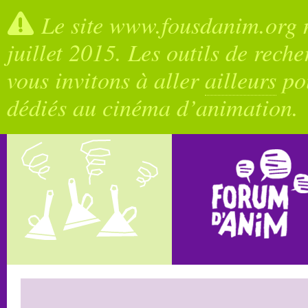
Le site www.fousdanim.org n
juillet 2015. Les outils de rech
vous invitons à aller
ailleurs
pou
dédiés au cinéma d’animation.