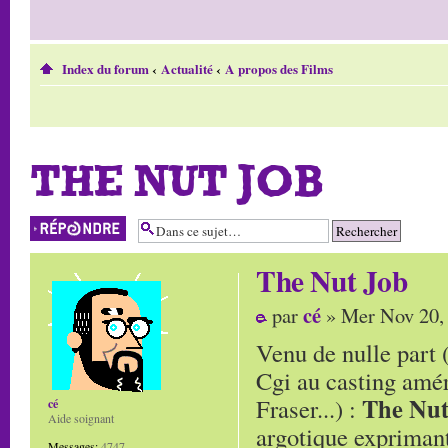
Index du forum
‹
Actualité
‹
A propos des Films
THE NUT JOB
Répondre
The Nut Job
cé
par
» Mer Nov 20,
Venu de nulle part 
Cgi au casting amé
The Nut
Fraser...) :
cé
Aide soignant
argotique exprimant 
Messages:
4747