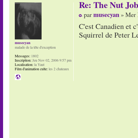
Re: The Nut Jo
musecyan
par
» Mer 
C'est Canadien et c
Squirrel de Peter L
musecyan
malade de la tête d'exception
Messages:
1802
Inscription:
Jeu Nov 02, 2006 9:57 pm
Localisation:
la Yaut
Film d'animation culte:
les 2 chateaux