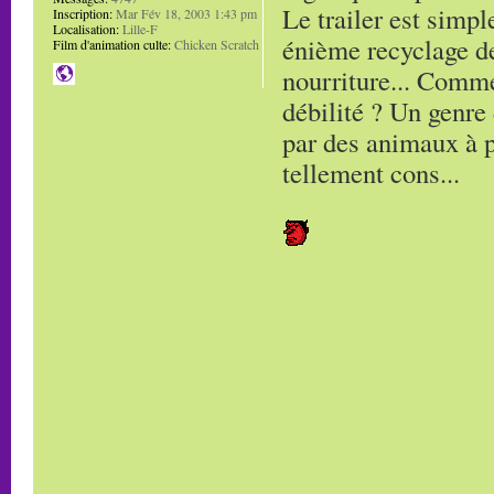
Le trailer est simpl
Inscription:
Mar Fév 18, 2003 1:43 pm
Localisation:
Lille-F
énième recyclage de
Film d'animation culte:
Chicken Scratch
nourriture... Comme
débilité ? Un genre
par des animaux à p
tellement cons...