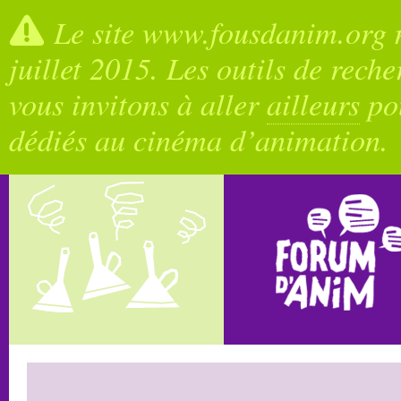
Le site www.fousdanim.org n
juillet 2015. Les outils de rech
vous invitons à aller
ailleurs
pou
dédiés au cinéma d’animation.