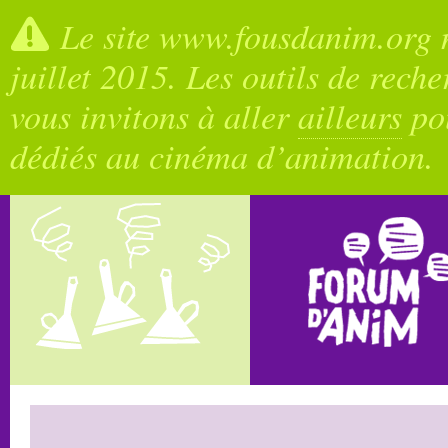
Le site www.fousdanim.org n
juillet 2015. Les outils de rech
vous invitons à aller
ailleurs
pou
dédiés au cinéma d’animation.