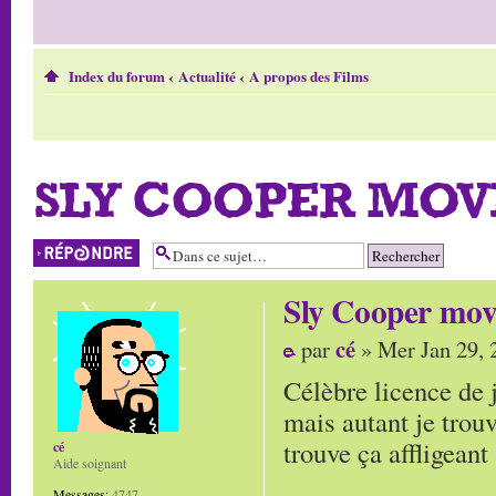
Index du forum
‹
Actualité
‹
A propos des Films
SLY COOPER MOV
Répondre
Sly Cooper mov
cé
par
» Mer Jan 29, 
Célèbre licence de 
mais autant je trouv
trouve ça affligeant 
cé
Aide soignant
Messages:
4747