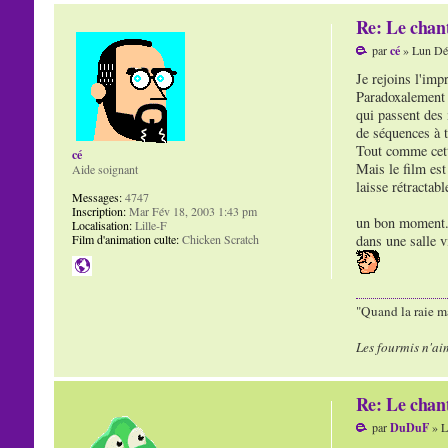
Re: Le chan
par
cé
» Lun Déc
Je rejoins l'imp
Paradoxalement j
qui passent des 
de séquences à t
Tout comme cett
cé
Mais le film est
Aide soignant
laisse rétractab
Messages:
4747
Inscription:
Mar Fév 18, 2003 1:43 pm
un bon moment
Localisation:
Lille-F
Film d'animation culte:
Chicken Scratch
dans une salle v
"Quand la raie ma
Les fourmis n'ai
Re: Le chan
par
DuDuF
» L