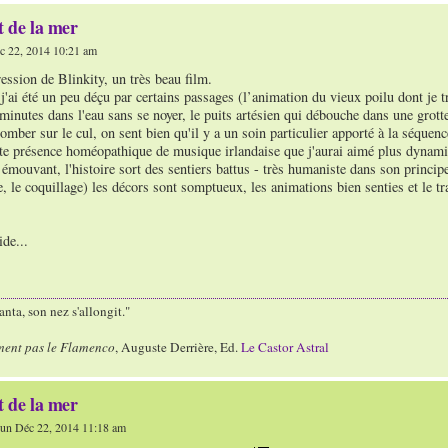
t de la mer
 22, 2014 10:21 am
ression de Blinkity, un très beau film.
'ai été un peu déçu par certains passages (l’animation du vieux poilu dont je t
minutes dans l'eau sans se noyer, le puits artésien qui débouche dans une grotte, 
omber sur le cul, on sent bien qu'il y a un soin particulier apporté à la séquence
e présence homéopathique de musique irlandaise que j'aurai aimé plus dynamiq
 émouvant, l'histoire sort des sentiers battus - très humaniste dans son principe
le, le coquillage) les décors sont somptueux, les animations bien senties et le t
.
ide...
nta, son nez s'allongit."
ment pas le Flamenco
, Auguste Derrière, Ed.
Le Castor Astral
t de la mer
un Déc 22, 2014 11:18 am