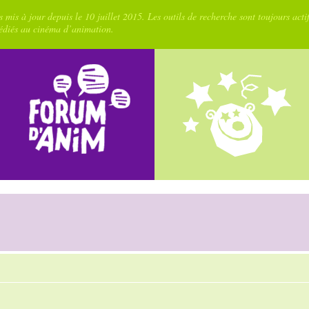
 mis à jour depuis le 10 juillet 2015. Les outils de recherche sont toujours acti
dédiés au cinéma d’animation.