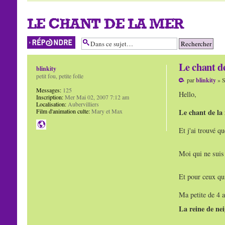
LE CHANT DE LA MER
Répondre
Le chant d
blinkity
petit fou, petite folle
par
blinkity
» S
Messages:
125
Hello,
Inscription:
Mer Mai 02, 2007 7:12 am
Localisation:
Aubervilliers
Film d'animation culte:
Mary et Max
Le chant de la
Et j'ai trouvé qu
Moi qui ne suis 
Et pour ceux qui
Ma petite de 4 a
La reine de nei