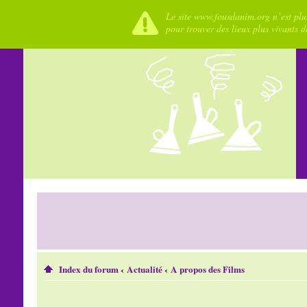
Le site www.fousdanim.org n’est plus
pour trouver des lieux plus vivants 
Index du forum
‹
Actualité
‹
A propos des Films