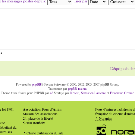
r les messages postés depuis:
Trier par
és
L’équipe du fo
Powered by
phpBB
® Forum Software © 2000, 2002, 2005, 2007 phpBB Group.
Traduction par
phpBB-fr.com
Fous d'anim
Thème
pour PHPBB par
cé
Smileys par
Krocui
,
Sebastien Lasserre
et
Florentine Grelier
e loi 1901
Association Fous d'Anim
Fous d'anim est adhérente 
Maison des associations
française du cinéma d'anima
24, place de la liberté
Noranim
auté
59100 Roubaix
débattant du
outes ses
Charte d'utilisation du site