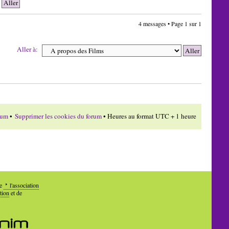
4 messages • Page
1
sur
1
Aller à:
rum
•
Supprimer les cookies du forum
• Heures au format UTC + 1 heure
de
l'association
tion
et de