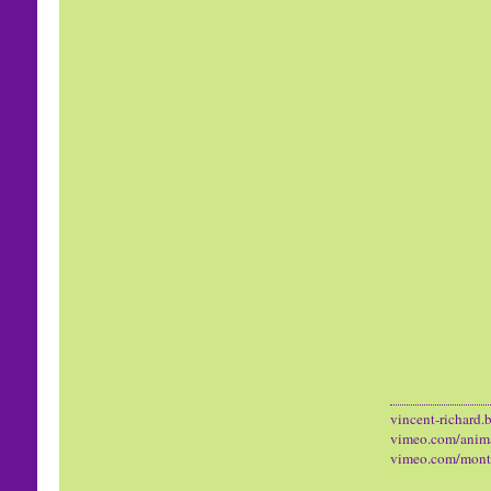
vincent-richard.b
vimeo.com/anim
vimeo.com/mont