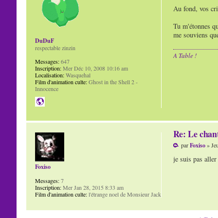
Au fond, vos cr
Tu m'étonnes que
me souviens que
DuDuF
respectable zinzin
A Table !
Messages:
647
Inscription:
Mer Déc 10, 2008 10:16 am
Localisation:
Wasquehal
Film d'animation culte:
Ghost in the Shell 2 -
Innocence
Re: Le chan
par
Foxiso
» Jeu
je suis pas aller
Foxiso
Messages:
7
Inscription:
Mer Jan 28, 2015 8:33 am
Film d'animation culte:
l'étrange noel de Monsieur Jack