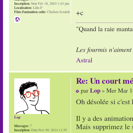
Inscription:
Mar Fév 18, 2003 1:43 pm
Localisation:
Lille-F
+c
Film d'animation culte:
Chicken Scratch
"Quand la raie manta,
Les fourmis n'aiment
Astral
Re: Un court mé
Lop
par
» Mer Mar 1
Oh désolée si c'est 
Il y a des animatio
Lop
Mais supprimez le su
Messages:
7
Inscription:
Dim Nov 09, 2014 11:59