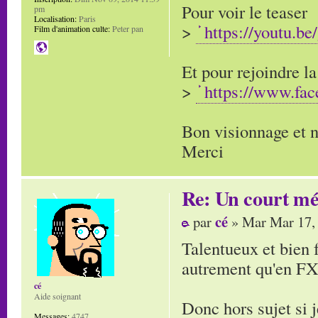
Pour voir le teaser
pm
Localisation:
Paris
>
https://youtu.
Film d'animation culte:
Peter pan
Et pour rejoindre l
>
https://www.fa
Bon visionnage et n'
Merci
Re: Un court mé
cé
par
» Mar Mar 17,
Talentueux et bien 
autrement qu'en FX.
cé
Aide soignant
Donc hors sujet si 
Messages:
4747