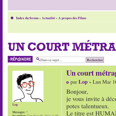
Index du forum
‹
Actualité
‹
A propos des Films
UN COURT MÉTRAG
Répondre
Un court métrag
Lop
par
» Lun Mar 16
Bonjour,
je vous invite à dé
potes talentueux.
Lop
Le titre est HUMAN
Messages:
7
Inscription:
Dim Nov 09, 2014 11:59