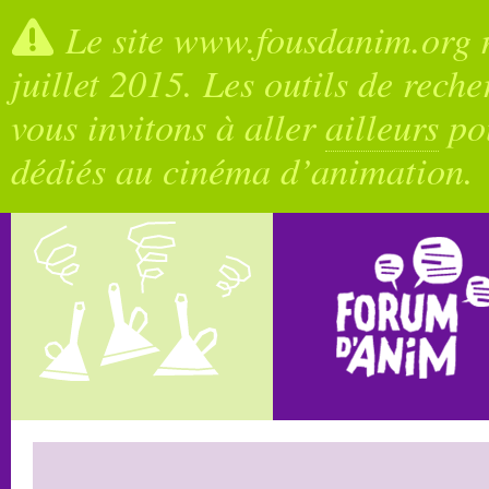
Le site www.fousdanim.org n
juillet 2015. Les outils de rech
vous invitons à aller
ailleurs
pou
dédiés au cinéma d’animation.