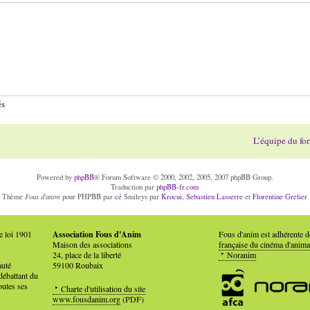
és
L’équipe du fo
Powered by
phpBB
® Forum Software © 2000, 2002, 2005, 2007 phpBB Group.
Traduction par
phpBB-fr.com
Fous d'anim
Thème
pour PHPBB par
cé
Smileys par
Krocui
,
Sebastien Lasserre
et
Florentine Grelier
e loi 1901
Association Fous d'Anim
Fous d'anim est adhérente 
Maison des associations
française du cinéma d'anima
24, place de la liberté
Noranim
auté
59100 Roubaix
débattant du
outes ses
Charte d'utilisation du site
www.fousdanim.org
(PDF)