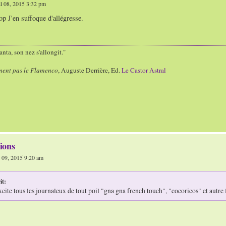
l 08, 2015 3:32 pm
p J'en suffoque d'allégresse.
nta, son nez s'allongit."
ment pas le Flamenco
, Auguste Derrière, Ed.
Le Castor Astral
ions
l 09, 2015 9:20 am
it:
xcite tous les journaleux de tout poil "gna gna french touch", "cocoricos" et autre