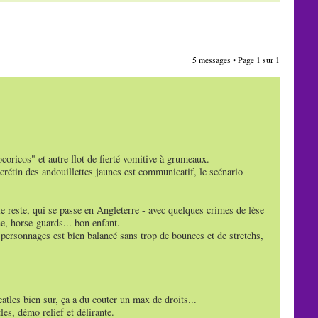
5 messages • Page
1
sur
1
ocoricos" et autre flot de fierté vomitive à grumeaux.
crétin des andouillettes jaunes est communicatif, le scénario
e reste, qui se passe en Angleterre - avec quelques crimes de lèse
me, horse-guards... bon enfant.
s personnages est bien balancé sans trop de bounces et de stretchs,
tles bien sur, ça a du couter un max de droits...
es, démo relief et délirante.