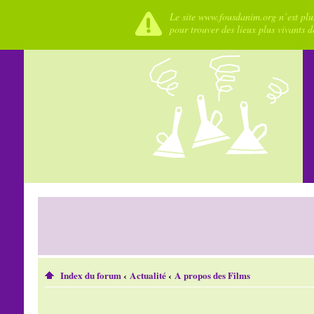
Le site www.fousdanim.org n’est plus
pour trouver des lieux plus vivants 
Index du forum
‹
Actualité
‹
A propos des Films