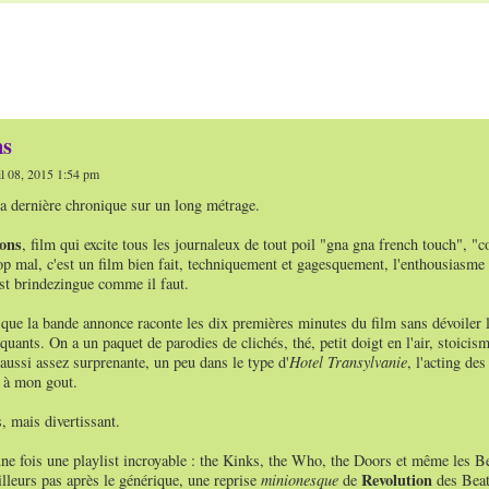
ns
l 08, 2015 1:54 pm
ma dernière chronique sur un long métrage.
ons
, film qui excite tous les journaleux de tout poil "gna gna french touch", "c
op mal, c'est un film bien fait, techniquement et gagesquement, l'enthousiasme 
t brindezingue comme il faut.
 que la bande annonce raconte les dix premières minutes du film sans dévoiler l
quants. On a un paquet de parodies de clichés, thé, petit doigt en l'air, stoicis
aussi assez surprenante, un peu dans le type d'
Hotel Transylvanie
, l'acting de
t à mon gout.
s, mais divertissant.
ne fois une playlist incroyable : the Kinks, the Who, the Doors et même les Bea
Revolution
lleurs pas après le générique, une reprise
minionesque
de
des Beatl