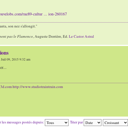
nouvelobs.com/rue89-cultur ... ion-260167
nta, son nez s'allongit."
ment pas le Flamenco
, Auguste Derrière, Ed.
Le Castor Astral
ions
 Juil 09, 2015 9:32 am
r...
y3d.com
http://www.studiotraintrain.com
r les messages postés depuis:
Trier par