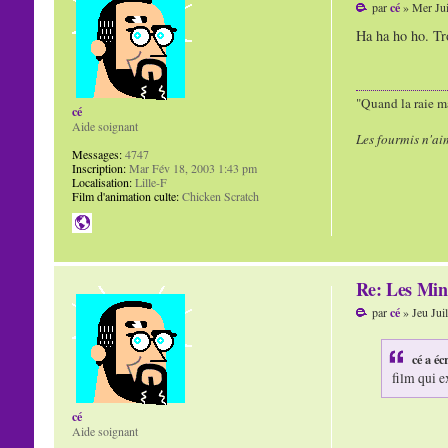
par
cé
» Mer Jui
Ha ha ho ho. Tro
"Quand la raie ma
cé
Aide soignant
Les fourmis n'ai
Messages:
4747
Inscription:
Mar Fév 18, 2003 1:43 pm
Localisation:
Lille-F
Film d'animation culte:
Chicken Scratch
Re: Les Min
par
cé
» Jeu Jui
cé a écr
film qui e
cé
Aide soignant