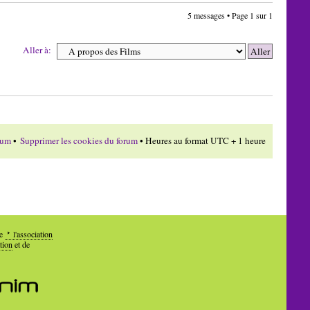
5 messages • Page
1
sur
1
Aller à:
rum
•
Supprimer les cookies du forum
• Heures au format UTC + 1 heure
de
l'association
tion
et de