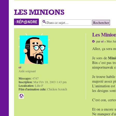
LES MINIONS
Répondre
Les Minio
par
cé
» Mer Jui
Allez, ça sera 
Mini
Je sors de
Bin c’est pas tr
nimportnawak es
cé
Aide soignant
Je trouve habile
Messages:
4747
majesté assez pi
Inscription:
Mar Fév 18, 2003 1:43 pm
Localisation:
Lille-F
L'animation est 
Film d'animation culte:
Chicken Scratch
les designs son
C'est con, certe
Et on a encore u
Ne manquez d'ai