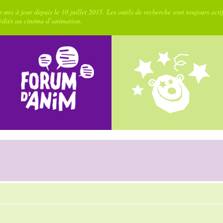
 mis à jour depuis le 10 juillet 2015. Les outils de recherche sont toujours acti
dédiés au cinéma d’animation.