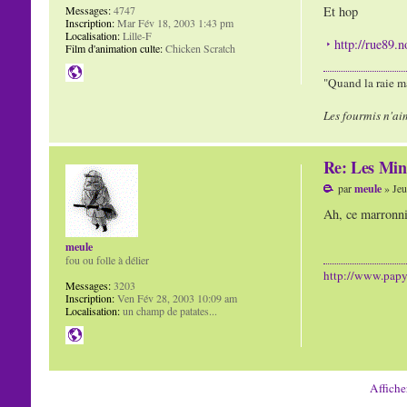
Messages:
4747
Et hop
Inscription:
Mar Fév 18, 2003 1:43 pm
Localisation:
Lille-F
http://rue89.
Film d'animation culte:
Chicken Scratch
"Quand la raie ma
Les fourmis n'ai
Re: Les Min
par
meule
» Jeu
Ah, ce marronnie
meule
fou ou folle à délier
http://www.pap
Messages:
3203
Inscription:
Ven Fév 28, 2003 10:09 am
Localisation:
un champ de patates...
Affiche