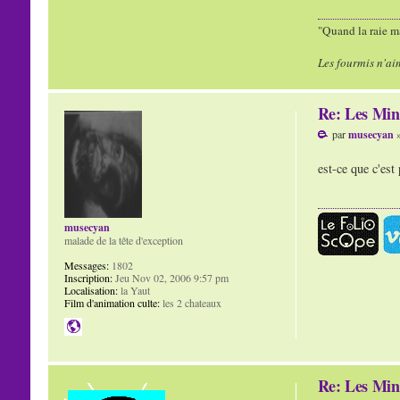
"Quand la raie ma
Les fourmis n'ai
Re: Les Min
par
musecyan
»
est-ce que c'es
musecyan
malade de la tête d'exception
Messages:
1802
Inscription:
Jeu Nov 02, 2006 9:57 pm
Localisation:
la Yaut
Film d'animation culte:
les 2 chateaux
Re: Les Min