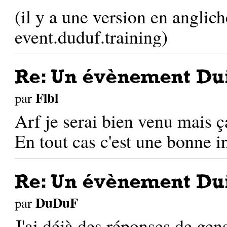
(il y a une version en anglich
event.duduf.training
)
Re: Un évènement Dui
Flbl
par
Arf je serai bien venu mais ça
En tout cas c'est une bonne in
Re: Un évènement Dui
DuDuF
par
J'ai déjà des réponses de gen