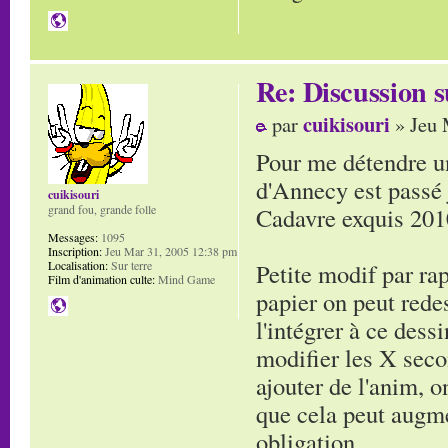
Re: Discussion
cuikisouri
par
» Jeu 
Pour me détendre un
d'Annecy est passé
cuikisouri
Cadavre exquis 201
grand fou, grande folle
Messages:
1095
Inscription:
Jeu Mar 31, 2005 12:38 pm
Petite modif par ra
Localisation:
Sur terre
Film d'animation culte:
Mind Game
papier on peut redes
l'intégrer à ce dess
modifier les X seco
ajouter de l'anim, o
que cela peut augm
obligation.