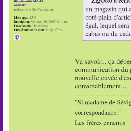
ZigOtto a écrit
anncaro
un magasin qui a 
malade de la tête d'exception
coté plein d'arti
Messages:
1543
Inscription:
Ven Sep 30, 2005 8:14 am
égal, lequel sera
Localisation:
Hellemmes
Film d'animation culte:
Ring of fire
cabas ou du cadd
Va savoir... ça dépe
communication du pr
nouvelle cuvée d'ex
convenablement...
"Si madame de Sévigné
correspondance."
Les frères ennemis