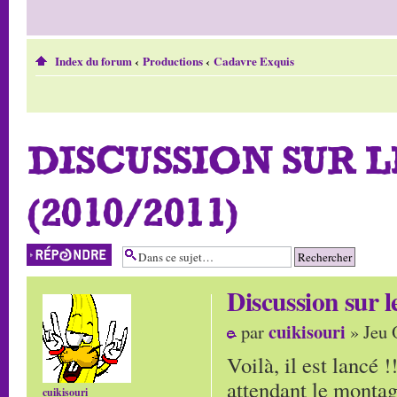
Index du forum
‹
Productions
‹
Cadavre Exquis
DISCUSSION SUR 
(2010/2011)
Répondre
Discussion su
cuikisouri
par
» Jeu 
Voilà, il est lancé 
attendant le montag
cuikisouri