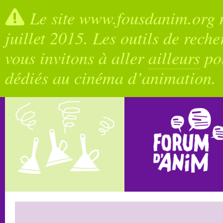
Le site www.fousdanim.org n
juillet 2015. Les outils de rech
vous invitons à aller
ailleurs
pou
dédiés au cinéma d’animation.