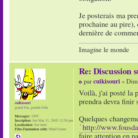
Je posterais ma pr
prochaine au pire), 
dernière de commen
Imagine le monde
Re: Discussion
cuikisouri
par
» Dim 
Voilà, j'ai posté la
prendra devra finir
cuikisouri
grand fou, grande folle
Quelques changement
Messages:
1095
Inscription:
Jeu Mar 31, 2005 12:38 pm
http://www.fousd
Localisation:
Sur terre
Film d'animation culte:
Mind Game
faire attention en p