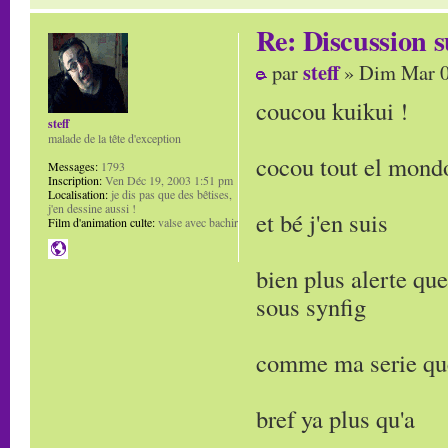
Re: Discussion
steff
par
» Dim Mar 0
coucou kuikui !
steff
malade de la tête d'exception
cocou tout el mond
Messages:
1793
Inscription:
Ven Déc 19, 2003 1:51 pm
Localisation:
je dis pas que des bêtises,
j'en dessine aussi !
et bé j'en suis
Film d'animation culte:
valse avec bachir
bien plus alerte qu
sous synfig
comme ma serie que
bref ya plus qu'a