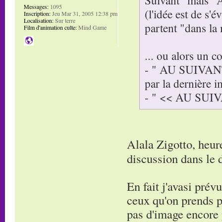
Messages:
1095
(l'idée est de s'
Inscription:
Jeu Mar 31, 2005 12:38 pm
Localisation:
Sur terre
partent "dans la
Film d'animation culte:
Mind Game
... ou alors un c
- " AU SUIVANT 
par la dernière i
- " << AU SUIVAN
Alala Zigotto, heur
discussion dans le
En fait j'avasi pré
ceux qu'on prends pa
pas d'image encore p