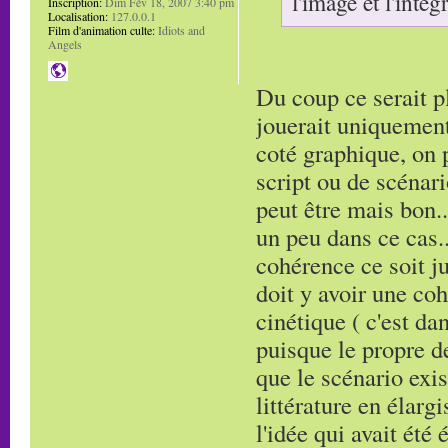
l'image et l'inté
Inscription:
Dim Fév 18, 2007 3:40 pm
Localisation:
127.0.0.1
Film d'animation culte:
Idiots and
Angels
Du coup ce serait pl
jouerait uniquement
coté graphique, on p
script ou de scénar
peut être mais bon..
un peu dans ce cas..
cohérence ce soit j
doit y avoir une coh
cinétique ( c'est da
puisque le propre d
que le scénario exis
littérature en élarg
l'idée qui avait été