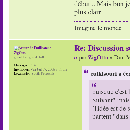
début... Mais bon j
plus clair
Imagine le monde
Re: Discussion
ZigOtto
ZigOtto
par
» Dim Ma
grand fou, grande folle
Messages:
1109
Inscription:
Ven Juil 07, 2006 3:11 pm
cuikisouri a écr
Localisation:
south-Petazonia
puisque c'est l
Suivant" mais
(l'idée est de
partent "dans 