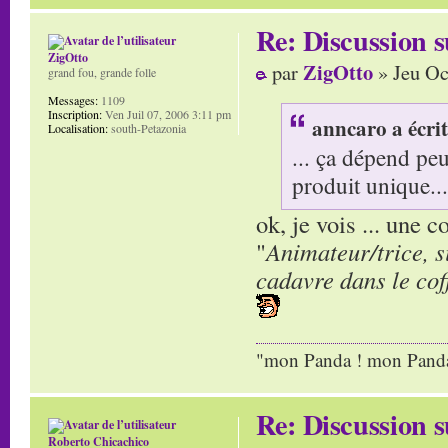
Re: Discussion
ZigOtto
ZigOtto
par
» Jeu Oc
grand fou, grande folle
Messages:
1109
Inscription:
Ven Juil 07, 2006 3:11 pm
anncaro a écrit
Localisation:
south-Petazonia
... ça dépend pe
produit unique...
ok, je vois ... une 
"
Animateur/trice, s
cadavre dans le cof
"mon Panda ! mon Panda 
Re: Discussion
Roberto Chicachico