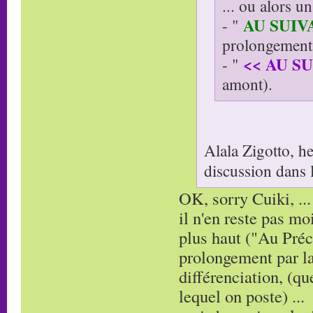
... ou alors u
AU SUIV
- "
prolongement 
<< AU S
- "
amont).
Alala Zigotto, h
discussion dans 
OK, sorry Cuiki, ...
il n'en reste pas m
plus haut ("Au Préc
prolongement par la 
différenciation, (qu
lequel on poste) ...