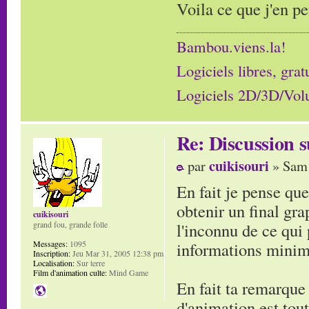
Voila ce que j'en p
Bambou.viens.la!
Logiciels libres, grat
Logiciels 2D/3D/Volum
Re: Discussion
cuikisouri
par
» Sam 
En fait je pense que
obtenir un final gr
cuikisouri
l'inconnu de ce qui
grand fou, grande folle
informations minim
Messages:
1095
Inscription:
Jeu Mar 31, 2005 12:38 pm
Localisation:
Sur terre
Film d'animation culte:
Mind Game
En fait ta remarque
d'animation est tout 