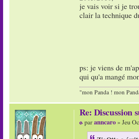
je vais voir si je t
clair la technique
ps: je viens de m'ap
qui qu'a mangé mon 
"mon Panda ! mon Panda 
Re: Discussion
anncaro
par
» Jeu Oc