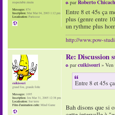
Roberto Chicach
par
respectable zinzin
Messages:
874
Entre 8 et 45s ça me
Inscription:
Mar Mar 04, 2003 1:12 pm
Localisation:
Parisssse
plus (genre entre 10
un rythme plus hom
http://www.pow-stud
Re: Discussion
cuikisouri
par
» Ven 
Entre 8 et 45s ça
cuikisouri
grand fou, grande folle
Messages:
1095
Inscription:
Jeu Mar 31, 2005 12:38 pm
Localisation:
Sur terre
Film d'animation culte:
Mind Game
Bah disons que si o
cette intervalle à "