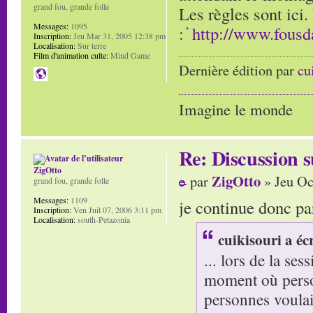
grand fou, grande folle
Les règles sont ici.
Messages:
1095
:
http://www.fous
Inscription:
Jeu Mar 31, 2005 12:38 pm
Localisation:
Sur terre
Film d'animation culte:
Mind Game
Dernière édition par
cu
Imagine le monde
Re: Discussion
ZigOtto
ZigOtto
par
» Jeu Oc
grand fou, grande folle
Messages:
1109
je continue donc par
Inscription:
Ven Juil 07, 2006 3:11 pm
Localisation:
south-Petazonia
cuikisouri a écr
... lors de la se
moment où perso
personnes voulai