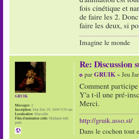
fois cinétique et na
de faire les 2. Donc
faire les deux, si p
Imagine le monde
Re: Discussion
GRUIK
par
» Jeu Ja
Comment participe 
Y'a t-il une pré-ins
GRUIK
Merci.
Messages:
2
Inscription:
Mar Déc 29, 2009 9:59 am
Localisation:
Marseille
Film d'animation culte:
Madame tutli
http://gruik.asso.st/
putli
Dans le cochon tout e