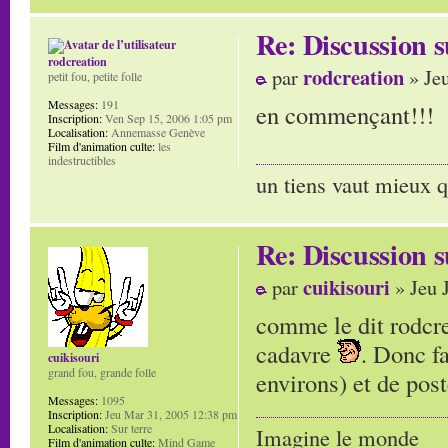
Re: Discussion
rodcreation
rodcreation
par
» Jeu
petit fou, petite folle
Messages:
191
en commençant!!!
Inscription:
Ven Sep 15, 2006 1:05 pm
Localisation:
Annemasse Genève
Film d'animation culte:
les
indestructibles
un tiens vaut mieux q
Re: Discussion
cuikisouri
par
» Jeu 
comme le dit rodcre
cadavre
. Donc f
cuikisouri
grand fou, grande folle
environs) et de pos
Messages:
1095
Inscription:
Jeu Mar 31, 2005 12:38 pm
Localisation:
Sur terre
Imagine le monde
Film d'animation culte:
Mind Game