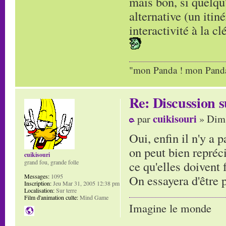
mais bon, si quelqu'
alternative (un itin
interactivité à la clé
"mon Panda ! mon Panda 
Re: Discussion
cuikisouri
par
» Dim 
Oui, enfin il n'y a 
on peut bien repréc
cuikisouri
ce qu'elles doivent f
grand fou, grande folle
On essayera d'être 
Messages:
1095
Inscription:
Jeu Mar 31, 2005 12:38 pm
Localisation:
Sur terre
Film d'animation culte:
Mind Game
Imagine le monde