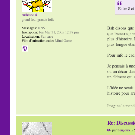
Entre 8 et
cuikisouri
grand fou, grande folle
Bah disons que s
Messages:
1095
Inscription:
Jeu Mar 31, 2005 12:38 pm
que beaucoup se 
Localisation:
Sur terre
plus d'histoire.
Film d'animation culte:
Mind Game
plus longue éta
Pour info le cad
Je pensais à une
ou un décor dans
un élément qui s
L'idée ne serait
histoire pour ar
Imagine le mond
Re: Discuss
par
benjouk
» 