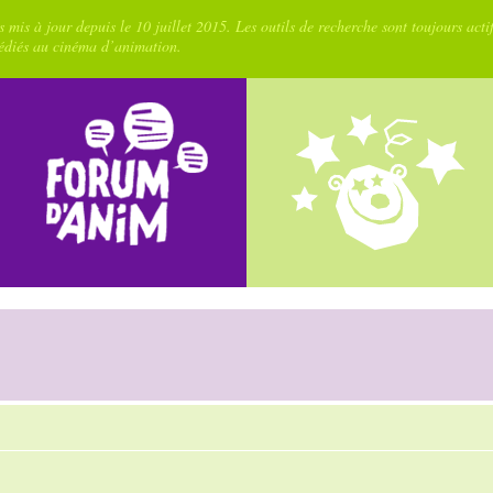
 mis à jour depuis le 10 juillet 2015. Les outils de recherche sont toujours acti
dédiés au cinéma d’animation.