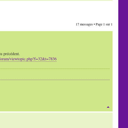
17 messages • Page
1
sur
1
du précédent.
/forum/viewtopic.php?f=32&t=7836