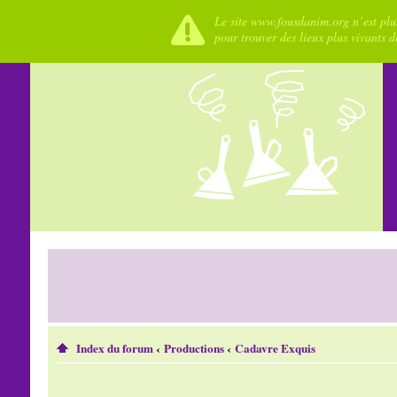
Le site www.fousdanim.org n’est plus
pour trouver des lieux plus vivants 
Index du forum
‹
Productions
‹
Cadavre Exquis