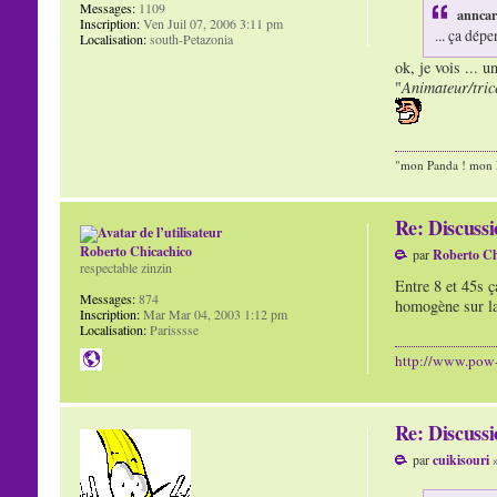
Messages:
1109
anncaro
Inscription:
Ven Juil 07, 2006 3:11 pm
... ça dép
Localisation:
south-Petazonia
ok, je vois ... 
"
Animateur/trice
"mon Panda ! mon P
Re: Discuss
Roberto Chicachico
par
Roberto Ch
respectable zinzin
Entre 8 et 45s ç
Messages:
874
homogène sur la
Inscription:
Mar Mar 04, 2003 1:12 pm
Localisation:
Parisssse
http://www.pow
Re: Discuss
par
cuikisouri
»