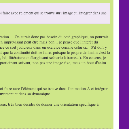
 faire avec l'élement qui se trouve sur l'image et l'intégrer dans une
ration ... On aurait donc pas besoin du coté graphique, on pourrait
en improvisant peut être mais bon... je pense que l'intérêt du
ce ce soit judicieux dans un exercice comme celui ci... S'il doit y
 que la continuité doit se faire, puisque le propre de l'anim c'est la
d, littérature en élargissant scénario à trame...). En ce sens, je
 participant suivant, non pas une image fixe, mais un bout d'anim
i faire avec l'élément qui se trouve dans l'animation A et intégrer
mouvement et dans sa dynamique.
 peux très bien décider de donner une orientation spécifique à