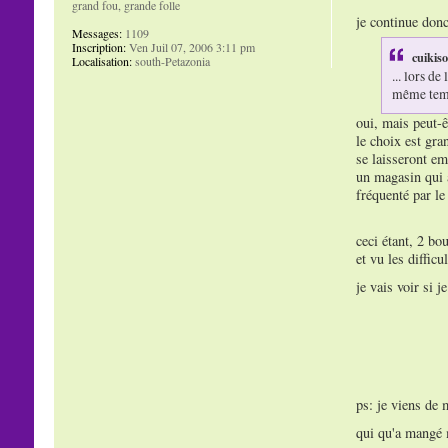
grand fou, grande folle
je continue donc 
Messages:
1109
Inscription:
Ven Juil 07, 2006 3:11 pm
cuikiso
Localisation:
south-Petazonia
... lors d
même tem
oui, mais peut-ê
le choix est gran
se laisseront em
un magasin qui a
fréquenté par l
ceci étant, 2 bo
et vu les diffic
je vais voir si 
ps: je viens de 
qui qu'a mangé 