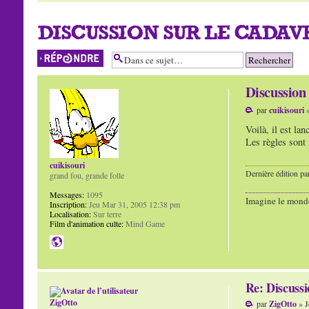
DISCUSSION SUR LE CADAVR
Répondre
Discussio
par
cuikisouri
»
Voilà, il est la
Les règles sont i
cuikisouri
Dernière édition pa
grand fou, grande folle
Messages:
1095
Imagine le mond
Inscription:
Jeu Mar 31, 2005 12:38 pm
Localisation:
Sur terre
Film d'animation culte:
Mind Game
Re: Discuss
ZigOtto
par
ZigOtto
» J