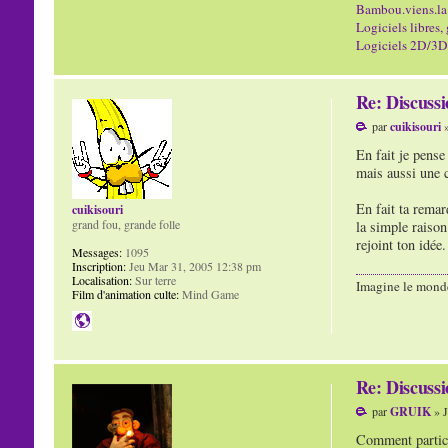
Bambou.viens.la
Logiciels libres, 
Logiciels 2D/3D/
Re: Discuss
par
cuikisouri
»
En fait je pense
mais aussi une 
En fait ta remar
cuikisouri
grand fou, grande folle
la simple raison
rejoint ton idée.
Messages:
1095
Inscription:
Jeu Mar 31, 2005 12:38 pm
Localisation:
Sur terre
Imagine le mond
Film d'animation culte:
Mind Game
Re: Discuss
par
GRUIK
» J
Comment partic