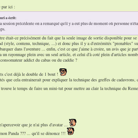
par ici :
uri a écrit:
e la session précédente on a remarqué qu'il y a eut plus de moment où personne n'ét
ps.
tre était-ce précisément du fait que la seule image de sortie disponible pour se 
d (style, contenu, technique, ...) et donc plus il y a d'extrémités "prenables" su
barquer dans l'aventure ... enfin, c'est ce que j'aime à croire, un avis que je pa
 un rayonnage plein avec un seul article, et celui d'à coté plein d'articles nombr
e consomateur addict du cabas ou du caddie ?
uts c'est déjà le double de 1 bout !
ultés que cela entrainerait pour expliquer la technique des greffes de cadavrons
je trouve le temps de faire un mini-tut pour mettre au clair la technique du 
m'apercevoir que je n'ai plus d'avatar ...
mon Panda ??? ... qu'il se dénonce !!!