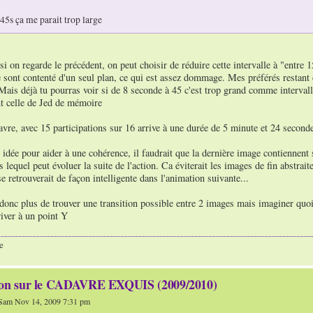
 45s ça me parait trop large
i on regarde le précédent, on peut choisir de réduire cette intervalle à "entre 
sont contenté d'un seul plan, ce qui est assez dommage. Mes préférés restant c
 Mais déjà tu pourras voir si de 8 seconde à 45 c'est trop grand comme intervalle
nt celle de Jed de mémoire
avre, avec 15 participations sur 16 arrive à une durée de 5 minute et 24 secon
 idée pour aider à une cohérence, il faudrait que la dernière image contiennent s
 lequel peut évoluer la suite de l'action. Ca éviterait les images de fin abstrait
e retrouverait de façon intelligente dans l'animation suivante...
 donc plus de trouver une transition possible entre 2 images mais imaginer quoi 
river à un point Y
e
ion sur le CADAVRE EXQUIS (2009/2010)
Sam Nov 14, 2009 7:31 pm