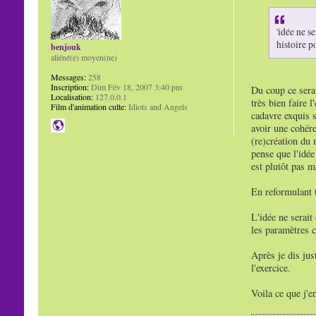
'idée ne s
histoire p
benjouk
aliéné(e) moyen(ne)
Messages:
258
Inscription:
Dim Fév 18, 2007 3:40 pm
Du coup ce serai
Localisation:
127.0.0.1
très bien faire 
Film d'animation culte:
Idiots and Angels
cadavre exquis s
avoir une cohére
(re)création du 
pense que l'idée
est plutôt pas ma
En reformulant t
L'idée ne serait
les paramètres 
Après je dis jus
l'exercice.
Voila ce que j'