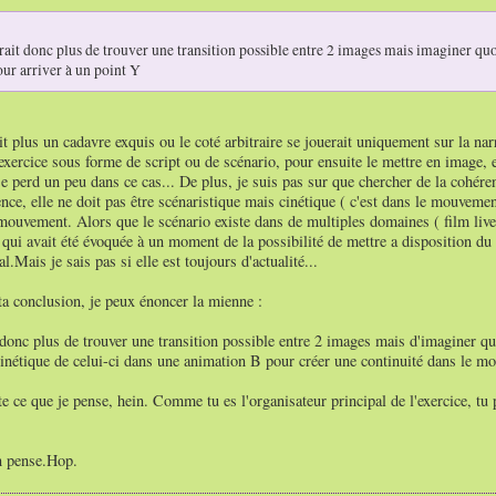
erait donc plus de trouver une transition possible entre 2 images mais imaginer quoi
our arriver à un point Y
t plus un cadavre exquis ou le coté arbitraire se jouerait uniquement sur la nar
l'exercice sous forme de script ou de scénario, pour ensuite le mettre en image, 
e perd un peu dans ce cas... De plus, je suis pas sur que chercher de la cohéren
nce, elle ne doit pas être scénaristique mais cinétique ( c'est dans le mouvement
mouvement. Alors que le scénario existe dans de multiples domaines ( film live, b
 qui avait été évoquée à un moment de la possibilité de mettre a disposition du
l.Mais je sais pas si elle est toujours d'actualité...
a conclusion, je peux énoncer la mienne :
 donc plus de trouver une transition possible entre 2 images mais d'imaginer quo
cinétique de celui-ci dans une animation B pour créer une continuité dans le 
te ce que je pense, hein. Comme tu es l'organisateur principal de l'exercice, tu
en pense.Hop.