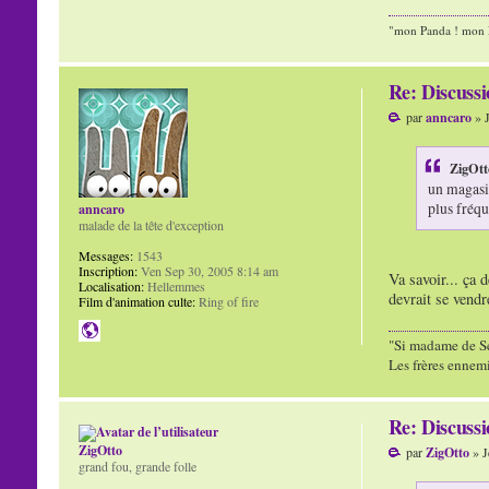
"mon Panda ! mon P
Re: Discuss
par
anncaro
» J
ZigOtto
un magasin
plus fréqu
anncaro
malade de la tête d'exception
Messages:
1543
Inscription:
Ven Sep 30, 2005 8:14 am
Va savoir... ça 
Localisation:
Hellemmes
devrait se vendr
Film d'animation culte:
Ring of fire
"Si madame de Sév
Les frères ennem
Re: Discuss
ZigOtto
par
ZigOtto
» J
grand fou, grande folle