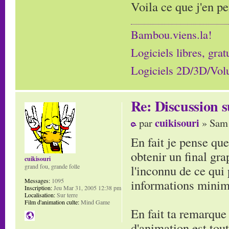
Voila ce que j'en p
Bambou.viens.la!
Logiciels libres, grat
Logiciels 2D/3D/Volum
Re: Discussion
cuikisouri
par
» Sam 
En fait je pense que
obtenir un final gr
cuikisouri
l'inconnu de ce qui
grand fou, grande folle
informations minim
Messages:
1095
Inscription:
Jeu Mar 31, 2005 12:38 pm
Localisation:
Sur terre
Film d'animation culte:
Mind Game
En fait ta remarque
d'animation est tout 