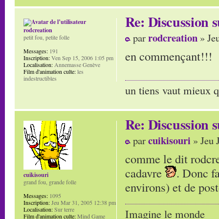
Re: Discussion
rodcreation
rodcreation
par
» Jeu
petit fou, petite folle
Messages:
191
en commençant!!!
Inscription:
Ven Sep 15, 2006 1:05 pm
Localisation:
Annemasse Genève
Film d'animation culte:
les
indestructibles
un tiens vaut mieux q
Re: Discussion
cuikisouri
par
» Jeu 
comme le dit rodcre
cadavre
. Donc f
cuikisouri
grand fou, grande folle
environs) et de pos
Messages:
1095
Inscription:
Jeu Mar 31, 2005 12:38 pm
Localisation:
Sur terre
Imagine le monde
Film d'animation culte:
Mind Game