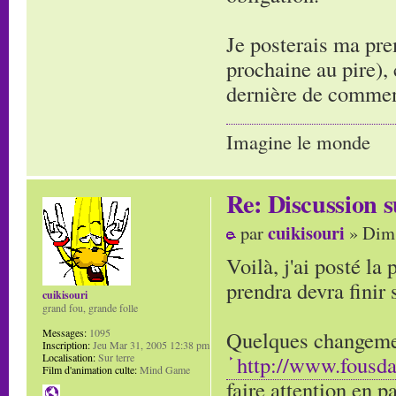
Je posterais ma pr
prochaine au pire), 
dernière de commen
Imagine le monde
Re: Discussion
cuikisouri
par
» Dim 
Voilà, j'ai posté la
prendra devra finir
cuikisouri
grand fou, grande folle
Quelques changement
Messages:
1095
Inscription:
Jeu Mar 31, 2005 12:38 pm
http://www.fousd
Localisation:
Sur terre
Film d'animation culte:
Mind Game
faire attention en p