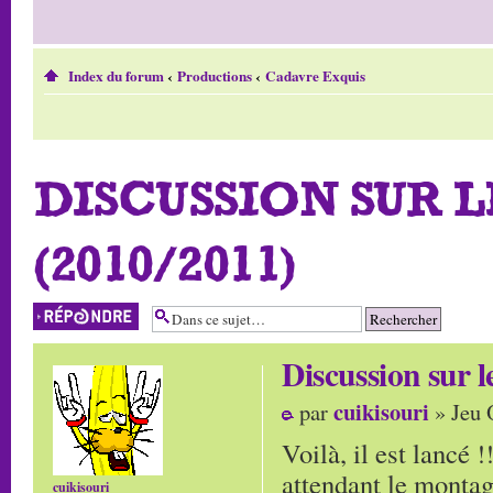
Index du forum
‹
Productions
‹
Cadavre Exquis
DISCUSSION SUR 
(2010/2011)
Répondre
Discussion su
cuikisouri
par
» Jeu 
Voilà, il est lancé 
attendant le montag
cuikisouri