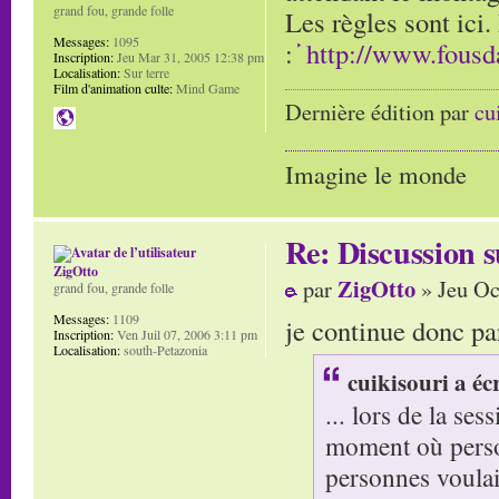
grand fou, grande folle
Les règles sont ici.
Messages:
1095
:
http://www.fous
Inscription:
Jeu Mar 31, 2005 12:38 pm
Localisation:
Sur terre
Film d'animation culte:
Mind Game
Dernière édition par
cu
Imagine le monde
Re: Discussion
ZigOtto
ZigOtto
par
» Jeu Oc
grand fou, grande folle
Messages:
1109
je continue donc par
Inscription:
Ven Juil 07, 2006 3:11 pm
Localisation:
south-Petazonia
cuikisouri a écr
... lors de la se
moment où perso
personnes voulai