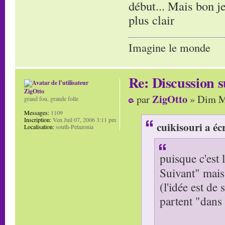
début... Mais bon j
plus clair
Imagine le monde
Re: Discussion
ZigOtto
ZigOtto
par
» Dim Ma
grand fou, grande folle
Messages:
1109
Inscription:
Ven Juil 07, 2006 3:11 pm
cuikisouri a écr
Localisation:
south-Petazonia
puisque c'est l
Suivant" mais
(l'idée est de
partent "dans 