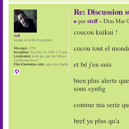
Re: Discussion
steff
par
» Dim Mar 0
coucou kuikui !
steff
malade de la tête d'exception
cocou tout el mond
Messages:
1793
Inscription:
Ven Déc 19, 2003 1:51 pm
Localisation:
je dis pas que des bêtises,
j'en dessine aussi !
et bé j'en suis
Film d'animation culte:
valse avec bachir
bien plus alerte qu
sous synfig
comme ma serie que
bref ya plus qu'a