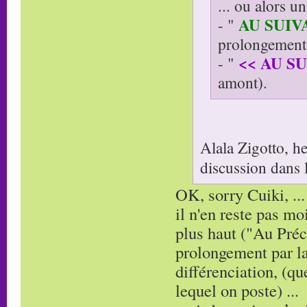
... ou alors u
AU SUIV
- "
prolongement 
<< AU S
- "
amont).
Alala Zigotto, h
discussion dans 
OK, sorry Cuiki, ...
il n'en reste pas m
plus haut ("Au Préc
prolongement par la 
différenciation, (qu
lequel on poste) ...