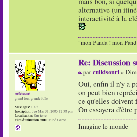
mais bon, si quelqu'
alternative (un itin
interactivité à la clé
"mon Panda ! mon Panda 
Re: Discussion
cuikisouri
par
» Dim 
Oui, enfin il n'y a 
on peut bien repréc
cuikisouri
ce qu'elles doivent f
grand fou, grande folle
On essayera d'être 
Messages:
1095
Inscription:
Jeu Mar 31, 2005 12:38 pm
Localisation:
Sur terre
Film d'animation culte:
Mind Game
Imagine le monde