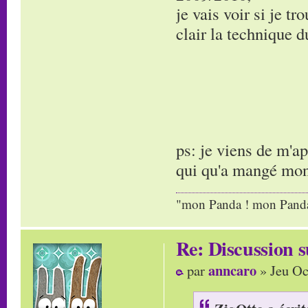
je vais voir si je t
clair la technique
ps: je viens de m'ap
qui qu'a mangé mon 
"mon Panda ! mon Panda 
Re: Discussion
anncaro
par
» Jeu Oc