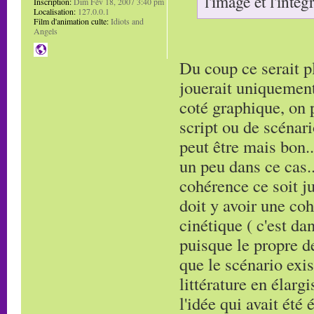
l'image et l'inté
Inscription:
Dim Fév 18, 2007 3:40 pm
Localisation:
127.0.0.1
Film d'animation culte:
Idiots and
Angels
Du coup ce serait pl
jouerait uniquement
coté graphique, on p
script ou de scénar
peut être mais bon..
un peu dans ce cas..
cohérence ce soit j
doit y avoir une coh
cinétique ( c'est da
puisque le propre d
que le scénario exis
littérature en élarg
l'idée qui avait été