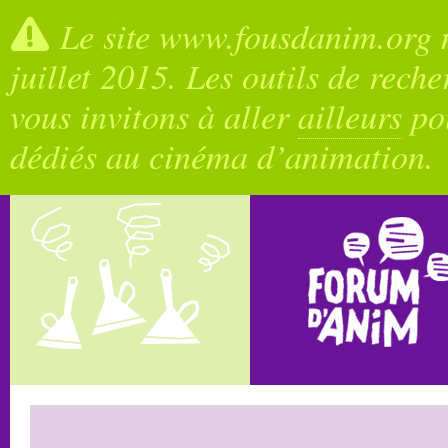
Le site www.fousdanim.org n
juillet 2015. Les outils de rech
vous invitons à aller
ailleurs
pou
dédiés au cinéma d’animation.