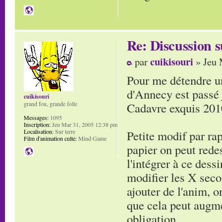
Re: Discussion
cuikisouri
par
» Jeu 
Pour me détendre un
d'Annecy est passé
cuikisouri
Cadavre exquis 201
grand fou, grande folle
Messages:
1095
Inscription:
Jeu Mar 31, 2005 12:38 pm
Petite modif par ra
Localisation:
Sur terre
Film d'animation culte:
Mind Game
papier on peut redes
l'intégrer à ce dess
modifier les X seco
ajouter de l'anim, o
que cela peut augm
obligation.