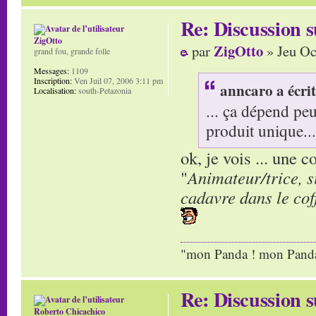
Re: Discussion
ZigOtto
ZigOtto
par
» Jeu Oc
grand fou, grande folle
Messages:
1109
Inscription:
Ven Juil 07, 2006 3:11 pm
anncaro a écrit
Localisation:
south-Petazonia
... ça dépend pe
produit unique...
ok, je vois ... une 
"
Animateur/trice, s
cadavre dans le cof
"mon Panda ! mon Panda 
Re: Discussion
Roberto Chicachico