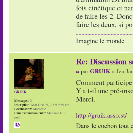
fois cinétique et na
de faire les 2. Donc
faire les deux, si p
Imagine le monde
Re: Discussion
GRUIK
par
» Jeu Ja
Comment participe 
Y'a t-il une pré-ins
GRUIK
Merci.
Messages:
2
Inscription:
Mar Déc 29, 2009 9:59 am
Localisation:
Marseille
Film d'animation culte:
Madame tutli
http://gruik.asso.st/
putli
Dans le cochon tout e