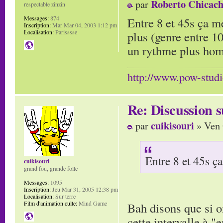
Roberto Chicach
par
respectable zinzin
Messages:
874
Entre 8 et 45s ça me
Inscription:
Mar Mar 04, 2003 1:12 pm
Localisation:
Parisssse
plus (genre entre 10
un rythme plus hom
http://www.pow-stud
Re: Discussion
cuikisouri
par
» Ven 
Entre 8 et 45s ça
cuikisouri
grand fou, grande folle
Messages:
1095
Inscription:
Jeu Mar 31, 2005 12:38 pm
Localisation:
Sur terre
Film d'animation culte:
Mind Game
Bah disons que si o
cette intervalle à "