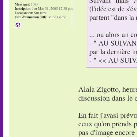
Messages:
1095
(l'idée est de s'
Inscription:
Jeu Mar 31, 2005 12:38 pm
Localisation:
Sur terre
partent "dans la
Film d'animation culte:
Mind Game
... ou alors un c
- " AU SUIVANT 
par la dernière i
- " << AU SUIVAN
Alala Zigotto, heur
discussion dans le
En fait j'avasi pré
ceux qu'on prends pa
pas d'image encore p