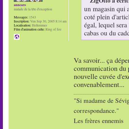
ZigOtto a écrit
anncaro
un magasin qui a 
malade de la tête d'exception
coté plein d'arti
Messages:
1543
Inscription:
Ven Sep 30, 2005 8:14 am
égal, lequel sera
Localisation:
Hellemmes
Film d'animation culte:
Ring of fire
cabas ou du cadd
Va savoir... ça dépe
communication du pr
nouvelle cuvée d'ex
convenablement...
"Si madame de Sévigné
correspondance."
Les frères ennemis