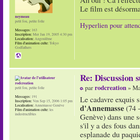
Le film est désorma
neymeau
petit fou, petite folle
Hyperlien pour atten
Messages:
163
Inscription:
Mer Jan 19, 2005 4:30 pm
Localisation:
Angoulême
Film d'animation culte:
Tokyo
Godfathers
Re: Discussion
rodcreation
rodcreation
par
» Ma
petit fou, petite folle
Messages:
191
Le cadavre exquis s
Inscription:
Ven Sep 15, 2006 1:05 pm
Localisation:
Annemasse Genève
d'Annemasse
(74 
Film d'animation culte:
les
indestructibles
Genève) dans une s
s'il y a des fous da
esplanade du paquie