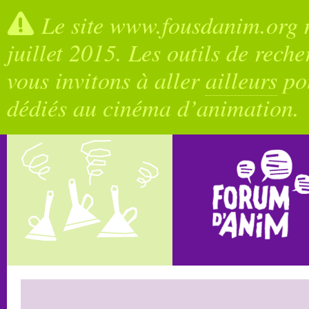
Le site www.fousdanim.org n
juillet 2015. Les outils de rech
vous invitons à aller
ailleurs
pou
dédiés au cinéma d’animation.