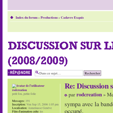
Index du forum
‹
Productions
‹
Cadavre Exquis
DISCUSSION SUR 
(2008/2009)
Répondre
Re: Discussion
rodcreation
rodcreation
par
» Me
petit fou, petite folle
Messages:
191
sympa avec la bande
Inscription:
Ven Sep 15, 2006 1:05 pm
Localisation:
Annemasse Genève
occupé.
Film d'animation culte:
les