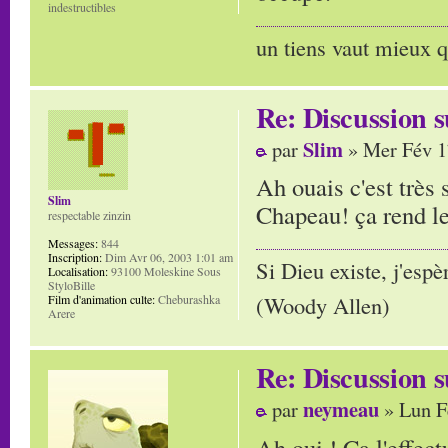
indestructibles
un tiens vaut mieux q
Re: Discussion
Slim
par
» Mer Fév 1
Ah ouais c'est très 
Slim
Chapeau! ça rend l
respectable zinzin
Messages:
844
Inscription:
Dim Avr 06, 2003 1:01 am
Si Dieu existe, j'espè
Localisation:
93100 Moleskine Sous
StyloBille
(Woody Allen)
Film d'animation culte:
Cheburashka
Arere
Re: Discussion
neymeau
par
» Lun F
Ah oui ! Ca l'effec