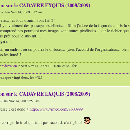
ion sur le CADAVRE EXQUIS (2008/2009)
n
» Sam Nov 14, 2009 8:12 am
vé... les fous d'anim l'ont fait!!!
l y a vraiment des passages excellents.... Slim j'adore de la façon du a pris la s
 comprend pas pourquoi mes images sont toutes pixélisées... sur le fichier que j'
is prêt pour le suivant....
gars...
oir un endroit où on pourra le diffuser... (avec l'accord de l'organisateur... bie
us les fous!!!!
r
rodcreation
le Sam Nov 14, 2009 10:18 am, édité 2 fois.
ux que vingt deux les v'là!
ion sur le CADAVRE EXQUIS (2008/2009)
 Sam Nov 14, 2009 8:53 am
resse c'est donc
http://www.vimeo.com/7600999
corriger le final qui était pas raccord, c'est génial