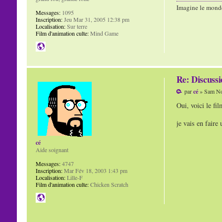
Imagine le mond
Messages:
1095
Inscription:
Jeu Mar 31, 2005 12:38 pm
Localisation:
Sur terre
Film d'animation culte:
Mind Game
Re: Discuss
par
cé
» Sam No
Oui, voici le fi
je vais en faire
cé
Aide soignant
Messages:
4747
Inscription:
Mar Fév 18, 2003 1:43 pm
Localisation:
Lille-F
Film d'animation culte:
Chicken Scratch