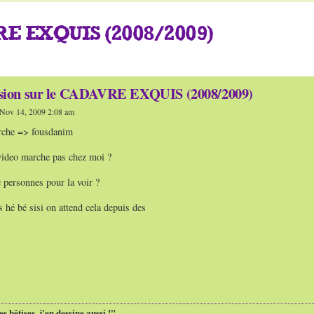
E EXQUIS (2008/2009)
ssion sur le CADAVRE EXQUIS (2008/2009)
Nov 14, 2009 2:08 am
rche => fousdanim
 video marche pas chez moi ?
e personnes pour la voir ?
s hé bé sisi on attend cela depuis des
es bêtises, j'en dessine aussi !"