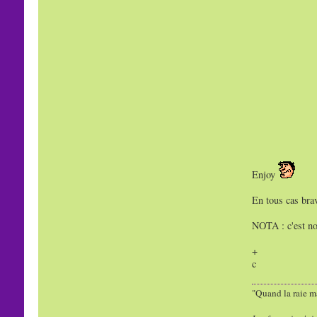
Enjoy
En tous cas brav
NOTA : c'est nor
+
c
"Quand la raie ma