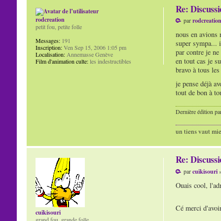
Re: Discuss
rodcreation
par
rodcreatio
petit fou, petite folle
nous en avions rê
Messages:
191
super sympa... i
Inscription:
Ven Sep 15, 2006 1:05 pm
par contre je ne
Localisation:
Annemasse Genève
en tout cas je su
Film d'animation culte:
les indestructibles
bravo à tous les 
je pense déjà av
tout de bon à to
Dernière édition pa
un tiens vaut mie
Re: Discuss
par
cuikisouri
»
Ouais cool, l'ad
Cé merci d'avoir 
cuikisouri
grand fou, grande folle