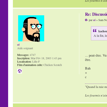
Les fourmis n'ai
Re: Discuss
par
cé
» Sam No
kachou
A la fin, 
cé
Aide soignant
Messages:
4747
... peut-être. Vu
Inscription:
Mar Fév 18, 2003 1:43 pm
être.
Localisation:
Lille-F
Film d'animation culte:
Chicken Scratch
Bah
+
c
"Quand la raie ma
Les fourmis n'ai