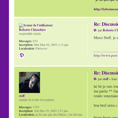
http://labonnean
Re: Discuss
Roberto Chicachico
par
Roberto Ch
respectable zinzin
Merci Steff, je 
Messages:
874
Inscription:
Mar Mar 04, 2003 1:12 pm
Localisation:
Parisssse
http://www.pow
Re: Discuss
par
steff
» Sam 
hé bé je suis to
ma partie ^^ fa
rondo veneziano 
steff
malade de la tête d'exception
bon bref extra c 
Messages:
1793
Inscription:
Ven Déc 19, 2003 1:51 pm
Localisation:
je dis pas que des bêtises, j'en dessine
bravo bravo auss
aussi !