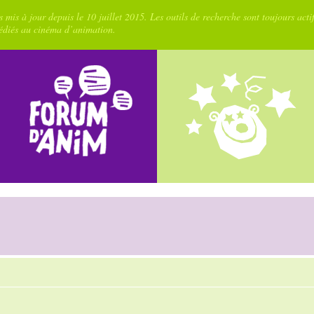
 mis à jour depuis le 10 juillet 2015. Les outils de recherche sont toujours acti
dédiés au cinéma d’animation.