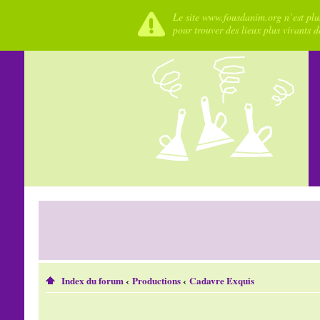
Le site www.fousdanim.org n’est plus
pour trouver des lieux plus vivants 
Index du forum
‹
Productions
‹
Cadavre Exquis