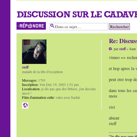
DISCUSSION SUR LE CADAVR
Répondre
Re: Discu
par
steff
» Sam 
vimeo => reche
steff
et hop apres la
malade de la tête d'exception
peut etre trop d
Messages:
1793
Inscription:
Ven Déc 19, 2003 1:51 pm
Localisation:
je dis pas que des bêtises, j'en dessine
dans tous les ca
aussi !
mois
Film d'animation culte:
valse avec bachir
sisi
abient
steff
"je dis pas que d