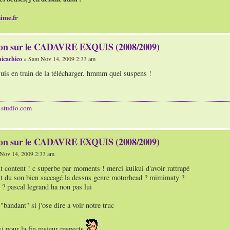
ime.fr
ion sur le CADAVRE EXQUIS (2008/2009)
icachico
» Sam Nov 14, 2009 2:33 am
suis en train de la télécharger. hmmm quel suspens !
-studio.com
ion sur le CADAVRE EXQUIS (2008/2009)
Nov 14, 2009 2:33 am
ut content ! c superbe par moments ! merci kuikui d'avoir rattrapé
ut du son bien saccagé la dessus genre motorhead ? mimimaty ?
? pascal legrand ha non pas lui
"bandant" si j'ose dire a voir notre truc
i pour la fin msieur respects