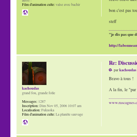
Film d'animation culte:
valse avec bachir
bon c'est pas tou
steff
"je dis pas que d
http://labonnean
Re: Discuss
par
kachoudas
Bravo à tous !
kachoudas
A la fin, le "pa
grand fou, grande folle
Messages:
1287
www.rascagnes.
Inscription:
Dim Nov 05, 2006 10:07 am
Localisation:
Fukuoka
Film d'animation culte:
La planète sauvage