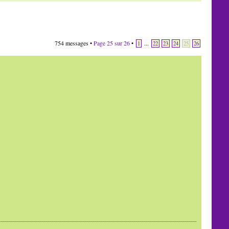
754 messages •
Page
25
sur
26
•
...
1
22
23
24
25
26