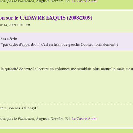
ment pas le Flamenco
, Auguste Derrière, Ed.
Le Castor Astral
ion sur le CADAVRE EXQUIS (2008/2009)
v 14, 2009 10:01 am
das a écrit:
le "par ordre d'apparition" c'est en lisant de gauche à doite, normalement ?
 la quantité de texte la lecture en colonnes me semblait plus naturelle mais c'est 
nta, son nez s'allongit."
ment pas le Flamenco
, Auguste Derrière, Ed.
Le Castor Astral