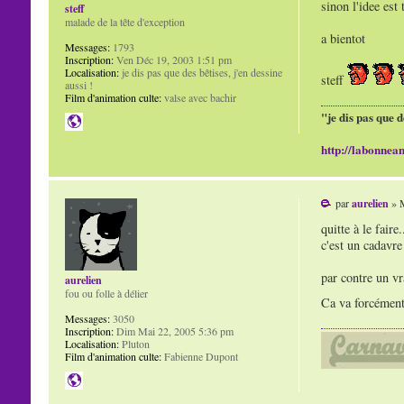
sinon l'idee est
steff
malade de la tête d'exception
a bientot
Messages:
1793
Inscription:
Ven Déc 19, 2003 1:51 pm
Localisation:
je dis pas que des bêtises, j'en dessine
steff
aussi !
Film d'animation culte:
valse avec bachir
"je dis pas que d
http://labonnean
par
aurelien
» M
quitte à le faire
c'est un cadavre
par contre un vr
aurelien
fou ou folle à délier
Ca va forcément 
Messages:
3050
Inscription:
Dim Mai 22, 2005 5:36 pm
Localisation:
Pluton
Film d'animation culte:
Fabienne Dupont