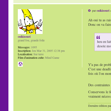
par
cuikisouri
»
Ah oui tu as rai
Donc on va faire
cuikisouri
grand fou, grande folle
heu en fait
desole mo
Messages:
1095
Inscription:
Jeu Mar 31, 2005 12:38 pm
Localisation:
Sur terre
Film d'animation culte:
Mind Game
Y'a pas de probl
C'est une deadli
fois où l'on mon
Des contraintes
Conservons le f
vraiment nécess
Dernière édition pa