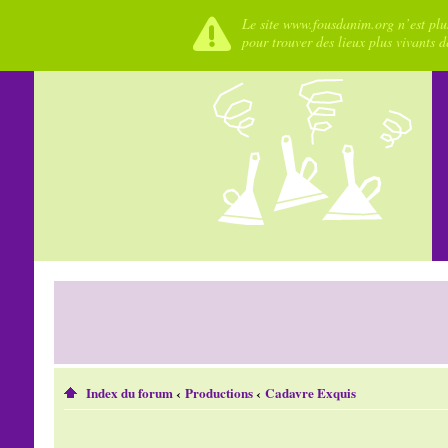
Le site www.fousdanim.org n’est plus
pour trouver des lieux plus vivants 
Index du forum
‹
Productions
‹
Cadavre Exquis