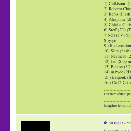
1) Cuikisouri (f
2) Roberto Chic
3) Rems (Flash)
4) Alexphine (2
5) ChickenChris
6) Steff (2D) (
7)Neri (TV Pain
8 )yoyo
9 ) Rod creatio
10) Slim (flash)
11) Neymeau (2
12) Jed (Stop m
13) Babass (3D)
14) m.hyde (2D)
15 ) Benjouk (fl
16 ) Cé (2D) (r
Dernière édition pa
Imagine le mond
par
eppur
» Mer
Sinon y'a sur