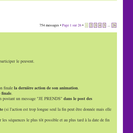
754 messages •
Page
1
sur
26
•
...
1
2
3
4
5
26
rticiper le peuvent.
la dernière action de son animation
on finale
.
 finale
.
dans le post des
ne en postant un message "JE PRENDS"
te
(si l'action est trop longue seul la fin peut être donnée mais elle
les séquences le plus tôt possible et au plus tard à la date de fin