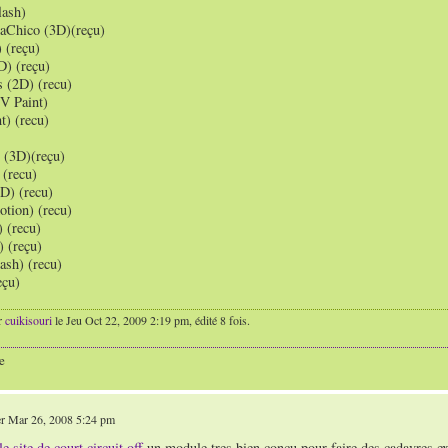
lash)
aChico (3D)(reçu)
 (reçu)
D) (reçu)
 (2D) (recu)
TV Paint)
t) (recu)
n (3D)(reçu)
 (recu)
D) (recu)
otion) (recu)
 (recu)
 (reçu)
ash) (recu)
eçu)
r
cuikisouri
le Jeu Oct 22, 2009 2:19 pm, édité 8 fois.
e
 Mar 26, 2008 5:24 pm
le site de court circuit off
un module tres bien conçu pour faire des cadavres exq