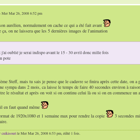
 Mer Mar 26, 2008 6:52 pm
son aurélien, normalement on cache ce qui a été fait avant
 ça, on ne laissera que les 5 dernières images de l'animation
 j'ai oublié je serai indispo avant le 15 - 30 avril donc mille fois
n pote
ème Steff, mais tu sais je pense que le cadavre se finira après cette date, on a
ne sympa dans 2 mois, ca laisse le temps de faire 40 secondes environ à raiso
tre le résultat et après on voit si on continu celui là ou si on en commence un a
 il en faut quand même
ormat de 1920x1080 et 1 semaine max pour rendre la copie
3 secondes min
aire.
r
cuikisouri
le Mer Mar 26, 2008 6:53 pm, édité 1 fois.