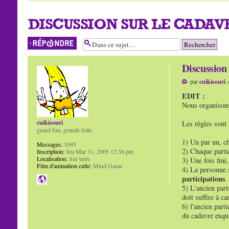
DISCUSSION SUR LE CADAVR
Répondre
Discussio
par
cuikisouri
»
EDIT :
Nous organisons
cuikisouri
Les règles sont 
grand fou, grande folle
1) Un par un, ch
Messages:
1095
2) Chaque parti
Inscription:
Jeu Mar 31, 2005 12:38 pm
Localisation:
Sur terre
3) Une fois fini
Film d'animation culte:
Mind Game
4) La personne 
participations
.
5) L'ancien part
doit suffire à ca
6) l'ancien part
du cadavre exqu