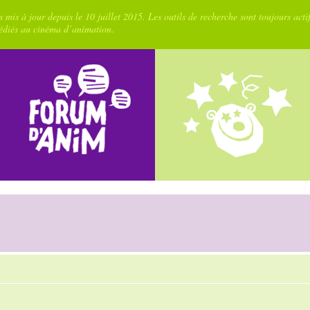
 mis à jour depuis le 10 juillet 2015. Les outils de recherche sont toujours acti
dédiés au cinéma d’animation.