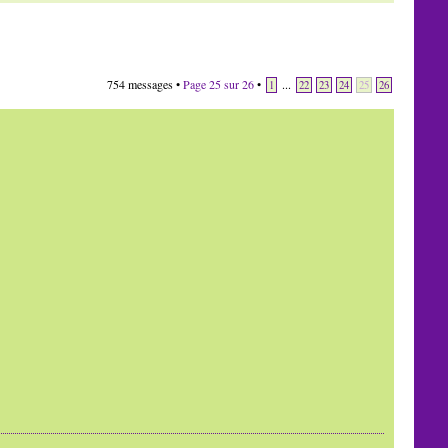
754 messages •
Page
25
sur
26
•
...
1
22
23
24
25
26