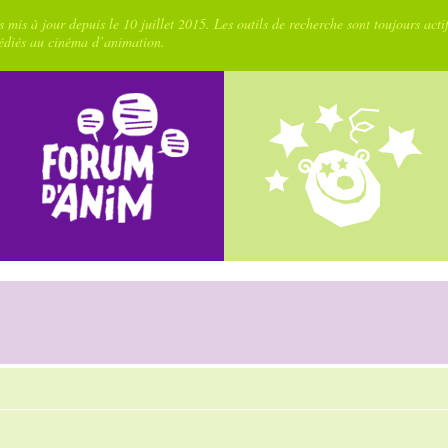
 mis à jour depuis le 10 juillet 2015. Les outils de recherche sont toujours acti
dédiés au cinéma d’animation.