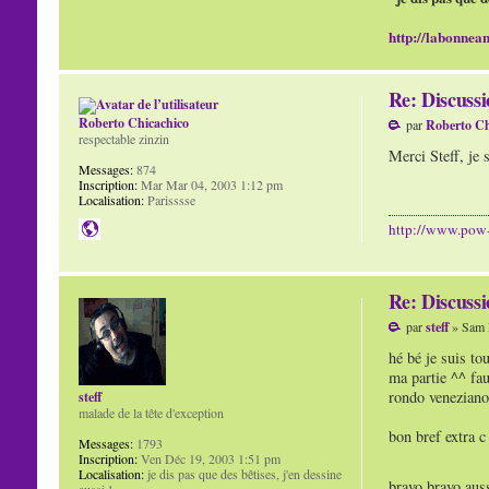
http://labonnean
Re: Discuss
Roberto Chicachico
par
Roberto Ch
respectable zinzin
Merci Steff, je 
Messages:
874
Inscription:
Mar Mar 04, 2003 1:12 pm
Localisation:
Parisssse
http://www.pow
Re: Discuss
par
steff
» Sam 
hé bé je suis to
ma partie ^^ fa
rondo veneziano 
steff
malade de la tête d'exception
bon bref extra c 
Messages:
1793
Inscription:
Ven Déc 19, 2003 1:51 pm
Localisation:
je dis pas que des bêtises, j'en dessine
bravo bravo auss
aussi !