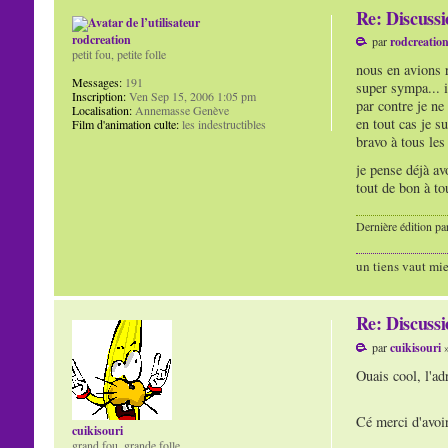
Re: Discuss
rodcreation
par
rodcreatio
petit fou, petite folle
nous en avions rê
Messages:
191
super sympa... i
Inscription:
Ven Sep 15, 2006 1:05 pm
par contre je ne
Localisation:
Annemasse Genève
en tout cas je su
Film d'animation culte:
les indestructibles
bravo à tous les 
je pense déjà av
tout de bon à to
Dernière édition pa
un tiens vaut mie
Re: Discuss
par
cuikisouri
»
Ouais cool, l'ad
Cé merci d'avoir 
cuikisouri
grand fou, grande folle