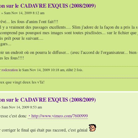
ion sur le CADAVRE EXQUIS (2008/2009)
n
» Sam Nov 14, 2009 8:12 am
vé... les fous d'anim l'ont fait!!!
l y a vraiment des passages excellents.... Slim j'adore de la façon du a pris la s
 comprend pas pourquoi mes images sont toutes pixélisées... sur le fichier que j'
is prêt pour le suivant....
gars...
oir un endroit où on pourra le diffuser... (avec l'accord de l'organisateur... bie
us les fous!!!!
r
rodcreation
le Sam Nov 14, 2009 10:18 am, édité 2 fois.
ux que vingt deux les v'là!
ion sur le CADAVRE EXQUIS (2008/2009)
 Sam Nov 14, 2009 8:53 am
resse c'est donc
http://www.vimeo.com/7600999
corriger le final qui était pas raccord, c'est génial