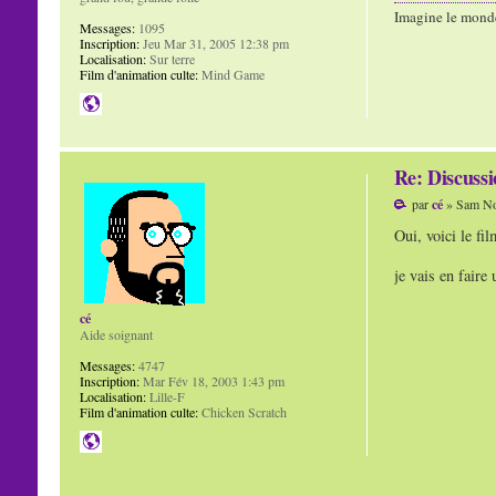
Imagine le mond
Messages:
1095
Inscription:
Jeu Mar 31, 2005 12:38 pm
Localisation:
Sur terre
Film d'animation culte:
Mind Game
Re: Discuss
par
cé
» Sam No
Oui, voici le fi
je vais en faire
cé
Aide soignant
Messages:
4747
Inscription:
Mar Fév 18, 2003 1:43 pm
Localisation:
Lille-F
Film d'animation culte:
Chicken Scratch