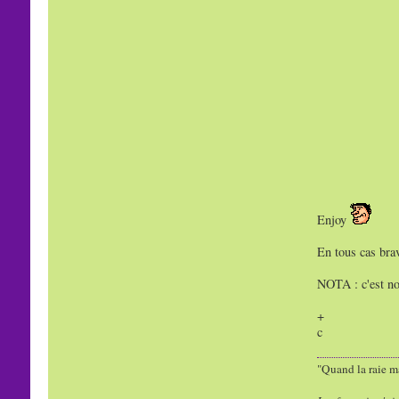
Enjoy
En tous cas brav
NOTA : c'est nor
+
c
"Quand la raie ma