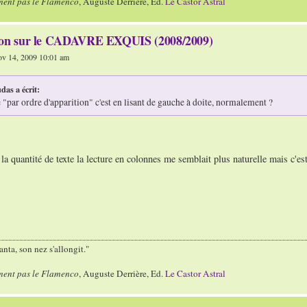
ment pas le Flamenco
, Auguste Derrière, Ed.
Le Castor Astral
ion sur le CADAVRE EXQUIS (2008/2009)
v 14, 2009 10:01 am
das a écrit:
le "par ordre d'apparition" c'est en lisant de gauche à doite, normalement ?
 la quantité de texte la lecture en colonnes me semblait plus naturelle mais c'est 
nta, son nez s'allongit."
ment pas le Flamenco
, Auguste Derrière, Ed.
Le Castor Astral