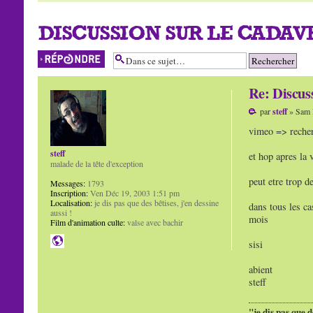
DISCUSSION SUR LE CADAVR
Répondre
Re: Discu
par
steff
» Sam 
vimeo => reche
steff
et hop apres la
malade de la tête d'exception
peut etre trop d
Messages:
1793
Inscription:
Ven Déc 19, 2003 1:51 pm
Localisation:
je dis pas que des bêtises, j'en dessine
dans tous les ca
aussi !
mois
Film d'animation culte:
valse avec bachir
sisi
abient
steff
"je dis pas que d