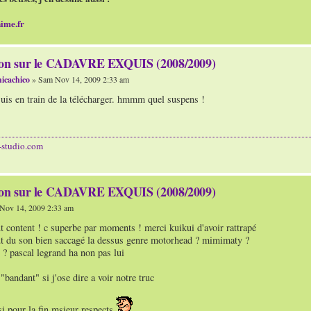
ime.fr
ion sur le CADAVRE EXQUIS (2008/2009)
icachico
» Sam Nov 14, 2009 2:33 am
suis en train de la télécharger. hmmm quel suspens !
-studio.com
ion sur le CADAVRE EXQUIS (2008/2009)
Nov 14, 2009 2:33 am
ut content ! c superbe par moments ! merci kuikui d'avoir rattrapé
ut du son bien saccagé la dessus genre motorhead ? mimimaty ?
? pascal legrand ha non pas lui
"bandant" si j'ose dire a voir notre truc
i pour la fin msieur respects