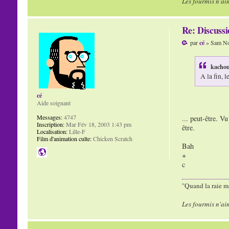
Les fourmis n'ai
Re: Discuss
par
cé
» Sam No
kachou
A la fin, 
cé
Aide soignant
Messages:
4747
... peut-être. Vu
Inscription:
Mar Fév 18, 2003 1:43 pm
être.
Localisation:
Lille-F
Film d'animation culte:
Chicken Scratch
Bah
+
c
"Quand la raie ma
Les fourmis n'ai