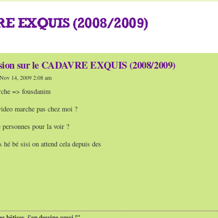
E EXQUIS (2008/2009)
ssion sur le CADAVRE EXQUIS (2008/2009)
Nov 14, 2009 2:08 am
rche => fousdanim
 video marche pas chez moi ?
e personnes pour la voir ?
s hé bé sisi on attend cela depuis des
es bêtises, j'en dessine aussi !"