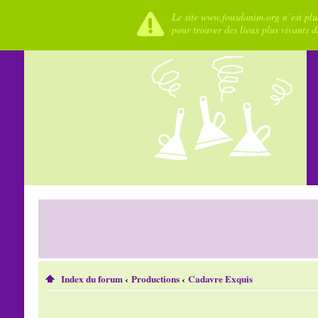
Le site www.fousdanim.org n’est plus
pour trouver des lieux plus vivants 
Index du forum
‹
Productions
‹
Cadavre Exquis