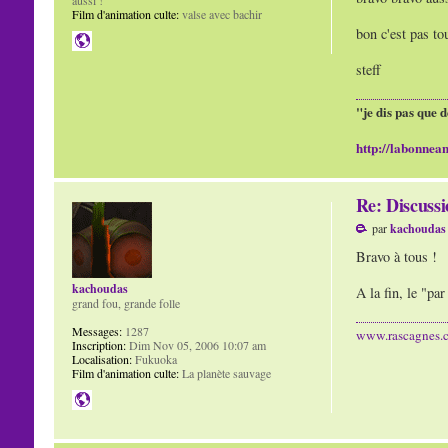
Film d'animation culte:
valse avec bachir
bon c'est pas tou
steff
"je dis pas que d
http://labonnean
Re: Discuss
par
kachoudas
Bravo à tous !
kachoudas
A la fin, le "pa
grand fou, grande folle
Messages:
1287
www.rascagnes.
Inscription:
Dim Nov 05, 2006 10:07 am
Localisation:
Fukuoka
Film d'animation culte:
La planète sauvage