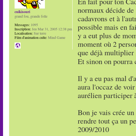
En fait pour ton Cad
normaux décide de 
cuikisouri
cadavrons et à l'au
grand fou, grande folle
possible mais en fai
Messages:
1095
Inscription:
Jeu Mar 31, 2005 12:38 pm
y a eut plus de mom
Localisation:
Sur terre
Film d'animation culte:
Mind Game
moment où 2 person
que déjà multiplier 
Et sinon on pourra 
Il y a eu pas mal d'
aura l'occaz de voi
aurélien participer 
Bon je vais crée un
rendre tout ça un p
2009/2010