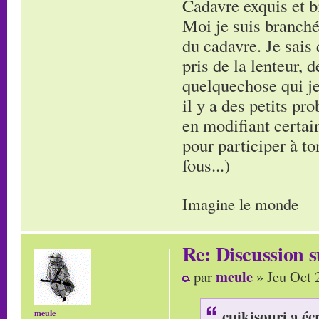
Cadavre exquis et bi
Moi je suis branché
du cadavre. Je sais 
pris de la lenteur, 
quelquechose qui je
il y a des petits pr
en modifiant certain
pour participer à to
fous...)
Imagine le monde
Re: Discussion
meule
par
» Jeu Oct 
cuikisouri a écr
meule