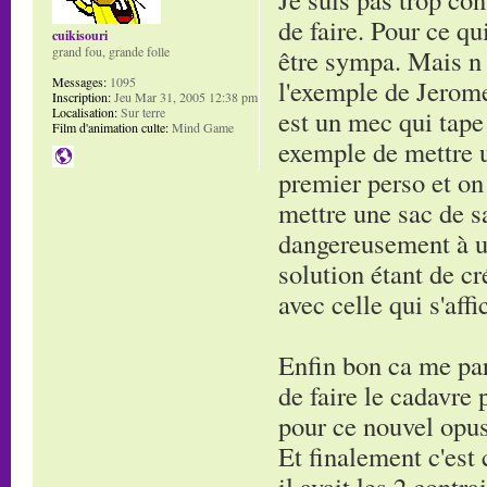
de faire. Pour ce qu
cuikisouri
être sympa. Mais n 
grand fou, grande folle
l'exemple de Jerome
Messages:
1095
Inscription:
Jeu Mar 31, 2005 12:38 pm
est un mec qui tape
Localisation:
Sur terre
Film d'animation culte:
Mind Game
exemple de mettre u
premier perso et on
mettre une sac de s
dangereusement à un
solution étant de c
avec celle qui s'affi
Enfin bon ca me par
de faire le cadavre
pour ce nouvel opus
Et finalement c'est 
il avait les 2 contr