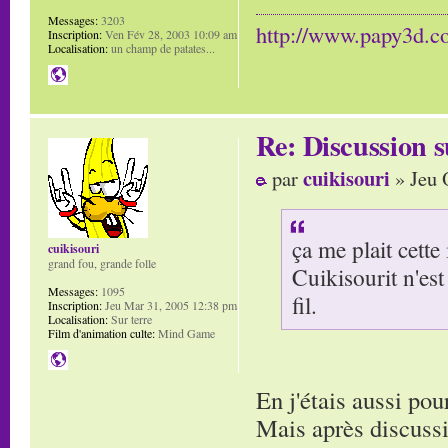
Messages:
3203
http://www.papy3d.
Inscription:
Ven Fév 28, 2003 10:09 am
Localisation:
un champ de patates...
Re: Discussion
cuikisouri
par
» Jeu 
ça me plait cette
cuikisouri
grand fou, grande folle
Cuikisourit n'est 
Messages:
1095
fil.
Inscription:
Jeu Mar 31, 2005 12:38 pm
Localisation:
Sur terre
Film d'animation culte:
Mind Game
En j'étais aussi po
Mais après discussio