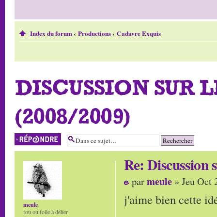
Index du forum
‹
Productions
‹
Cadavre Exquis
DISCUSSION SUR 
(2008/2009)
Répondre
Re: Discussio
meule
par
» Jeu Oct 
j'aime bien cette id
meule
fou ou folle à délier