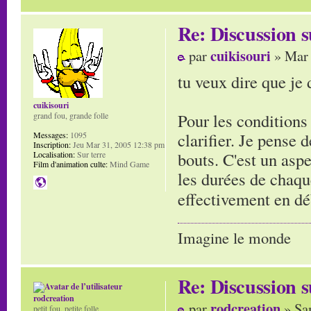
Re: Discussion
cuikisouri
par
» Mar 
tu veux dire que je d
cuikisouri
Pour les conditions 
grand fou, grande folle
clarifier. Je pense 
Messages:
1095
Inscription:
Jeu Mar 31, 2005 12:38 pm
bouts. C'est un aspe
Localisation:
Sur terre
Film d'animation culte:
Mind Game
les durées de chaque
effectivement en d
Imagine le monde
Re: Discussion
rodcreation
rodcreation
par
» Sa
petit fou, petite folle