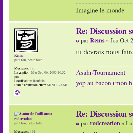
Imagine le monde
Re: Discussion
Rems
par
» Jeu Oct 
tu devrais nous fai
Rems
petit fou, petite folle
Messages:
180
Asahi-Tournament
Inscription:
Mar Sep 06, 2005 10:32
pm
Localisation:
Roubaix
yop au bacon (mon b
Film d'animation culte:
MIND GAME
Re: Discussion
rodcreation
rodcreation
par
» Lu
petit fou, petite folle
Messages:
191