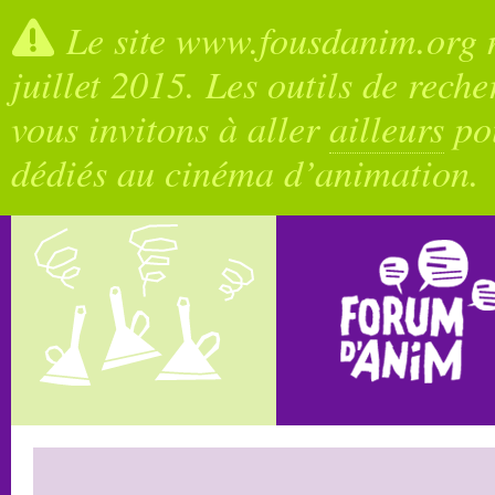
Le site www.fousdanim.org n
juillet 2015. Les outils de rech
vous invitons à aller
ailleurs
pou
dédiés au cinéma d’animation.