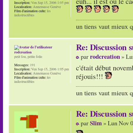
euh... il est ou le 
Inscription:
Ven Sep 15, 2006 1:05 pm
Localisation:
Annemasse Genève
Film d'animation culte:
les
indestructibles
un tiens vaut mieux q
Re: Discussion
rodcreation
rodcreation
par
» Lu
petit fou, petite folle
Messages:
191
c'était début novemb
Inscription:
Ven Sep 15, 2006 1:05 pm
Localisation:
Annemasse Genève
réjouis!!!
Film d'animation culte:
les
indestructibles
un tiens vaut mieux q
Re: Discussion
Slim
par
» Lun Nov 0