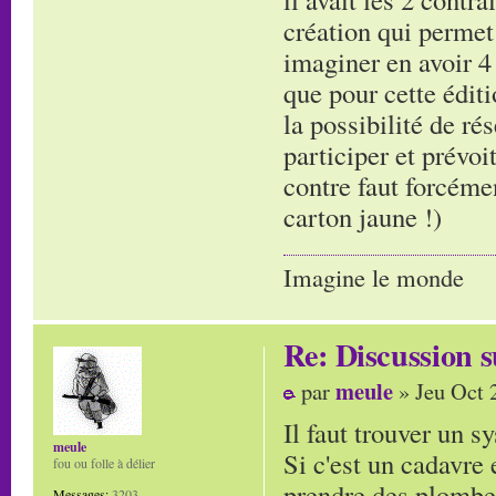
création qui permet 
imaginer en avoir 4
que pour cette éditi
la possibilité de ré
participer et prévo
contre faut forcémen
carton jaune !)
Imagine le monde
Re: Discussion
meule
par
» Jeu Oct 
Il faut trouver un s
meule
Si c'est un cadavre
fou ou folle à délier
prendre des plombes
Messages:
3203