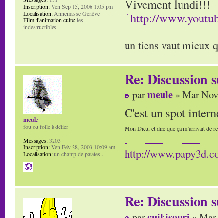
Vivement lundi!!!
Inscription:
Ven Sep 15, 2006 1:05 pm
Localisation:
Annemasse Genève
http://www.you
Film d'animation culte:
les
indestructibles
un tiens vaut mieux q
Re: Discussion
meule
par
» Mar Nov 
C'est un spot inter
meule
fou ou folle à délier
Mon Dieu, et dire que ça m'arrivait de re
Messages:
3203
Inscription:
Ven Fév 28, 2003 10:09 am
http://www.papy3d.
Localisation:
un champ de patates...
Re: Discussion
cuikisouri
par
» Mar 