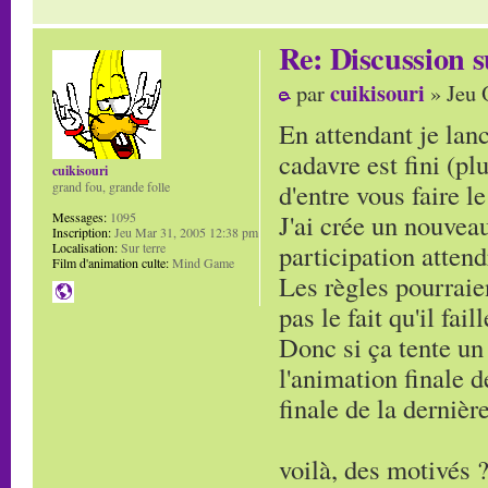
Re: Discussion
cuikisouri
par
» Jeu 
En attendant je lanc
cadavre est fini (pl
cuikisouri
d'entre vous faire le
grand fou, grande folle
J'ai crée un nouveau
Messages:
1095
Inscription:
Jeu Mar 31, 2005 12:38 pm
participation attend
Localisation:
Sur terre
Film d'animation culte:
Mind Game
Les règles pourraie
pas le fait qu'il fai
Donc si ça tente un 
l'animation finale d
finale de la dernière
voilà, des motivés 