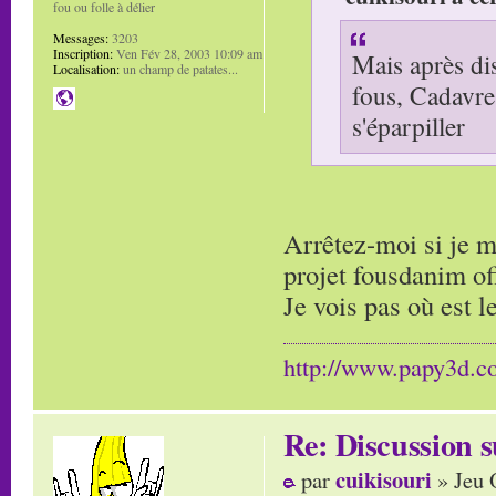
fou ou folle à délier
Messages:
3203
Inscription:
Ven Fév 28, 2003 10:09 am
Mais après dis
Localisation:
un champ de patates...
fous, Cadavre 
s'éparpiller
Arrêtez-moi si je m
projet fousdanim of
Je vois pas où est 
http://www.papy3d.
Re: Discussion
cuikisouri
par
» Jeu 