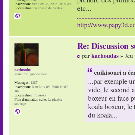
Inscription:
Ven Fév 28, 2003 10:09 am
etc...
Localisation:
un champ de patates...
http://www.papy3d.
Re: Discussion
kachoudas
par
» Jeu 
kachoudas
cuikisouri a écr
grand fou, grande folle
...par exemple u
Messages:
1287
Inscription:
Dim Nov 05, 2006 10:07
vide, le second 
am
Localisation:
Fukuoka
boxeur en face p
Film d'animation culte:
La planète
sauvage
koala boxeur, le 
du koala...