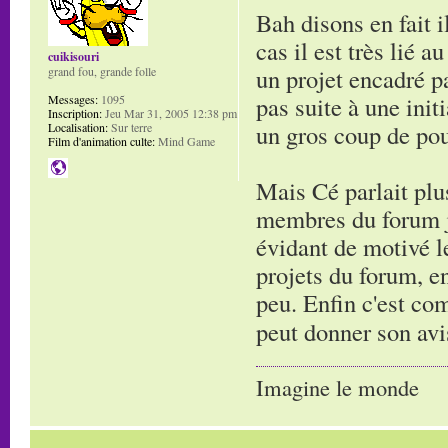
Bah disons en fait i
cas il est très lié
cuikisouri
un projet encadré pa
grand fou, grande folle
pas suite à une initi
Messages:
1095
Inscription:
Jeu Mar 31, 2005 12:38 pm
un gros coup de po
Localisation:
Sur terre
Film d'animation culte:
Mind Game
Mais Cé parlait plus
membres du forum je
évidant de motivé le
projets du forum, en
peu. Enfin c'est co
peut donner son avi
Imagine le monde