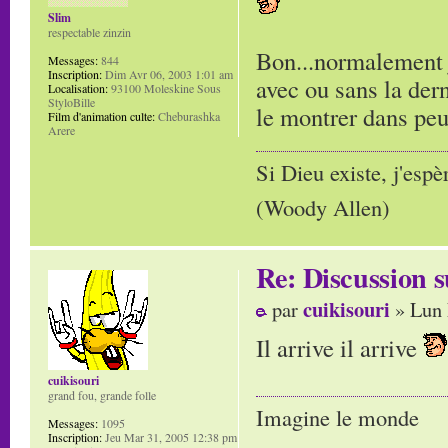
Slim
respectable zinzin
Bon...normalement j
Messages:
844
Inscription:
Dim Avr 06, 2003 1:01 am
avec ou sans la der
Localisation:
93100 Moleskine Sous
StyloBille
le montrer dans peu tem
Film d'animation culte:
Cheburashka
Arere
Si Dieu existe, j'espè
(Woody Allen)
Re: Discussion
cuikisouri
par
» Lun 
Il arrive il arrive
cuikisouri
grand fou, grande folle
Imagine le monde
Messages:
1095
Inscription:
Jeu Mar 31, 2005 12:38 pm