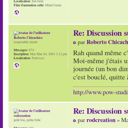
Localisation:
Sur terre
Film d'animation culte:
Mind Game
Re: Discussion
Roberto Chicachico
Roberto Chicach
par
respectable zinzin
Messages:
874
Rah quand même c'e
Inscription:
Mar Mar 04, 2003 1:12 pm
Localisation:
Parisssse
Moi-même j'étais un
journée (un bon di
c'est bouclé, quitte 
http://www.pow-stud
Re: Discussion
rodcreation
rodcreation
par
» Ma
petit fou, petite folle
Messages:
191