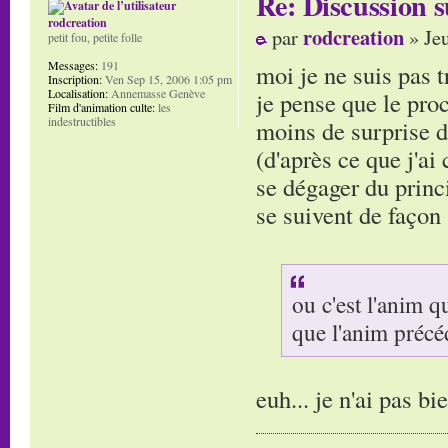
Re: Discussion
rodcreation
rodcreation
par
» Je
petit fou, petite folle
Messages:
191
moi je ne suis pas t
Inscription:
Ven Sep 15, 2006 1:05 pm
Localisation:
Annemasse Genève
je pense que le proce
Film d'animation culte:
les
indestructibles
moins de surprise 
(d'après ce que j'ai
se dégager du princ
se suivent de façon 
ou c'est l'anim q
que l'anim précé
euh... je n'ai pas bi