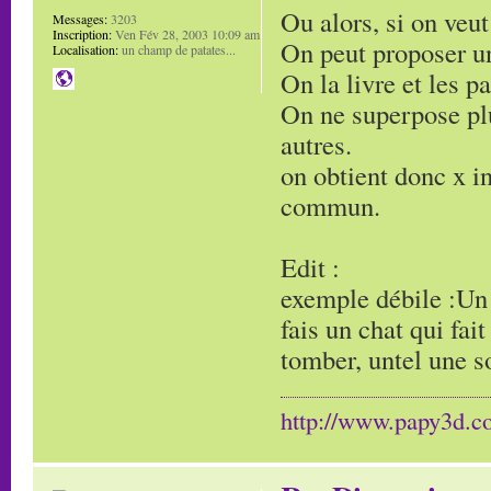
Ou alors, si on veut
Messages:
3203
Inscription:
Ven Fév 28, 2003 10:09 am
On peut proposer un
Localisation:
un champ de patates...
On la livre et les p
On ne superpose plu
autres.
on obtient donc x i
commun.
Edit :
exemple débile :Un
fais un chat qui fai
tomber, untel une so
http://www.papy3d.