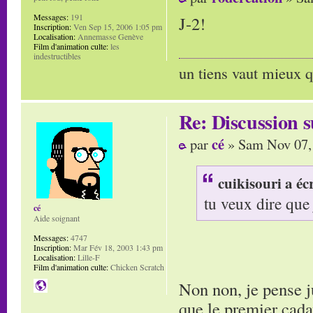
Messages:
191
J-2!
Inscription:
Ven Sep 15, 2006 1:05 pm
Localisation:
Annemasse Genève
Film d'animation culte:
les
indestructibles
un tiens vaut mieux q
Re: Discussion
cé
par
» Sam Nov 07,
cuikisouri a écr
tu veux dire que j
cé
Aide soignant
Messages:
4747
Inscription:
Mar Fév 18, 2003 1:43 pm
Localisation:
Lille-F
Film d'animation culte:
Chicken Scratch
Non non, je pense ju
que le premier cada