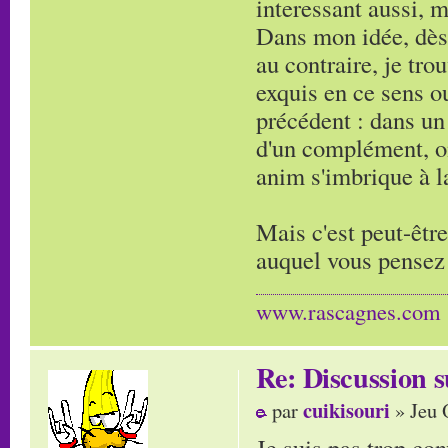
interessant aussi, m
Dans mon idée, dès 
au contraire, je tro
exquis en ce sens o
précédent : dans un 
d'un complément, on
anim s'imbrique à l
Mais c'est peut-être
auquel vous pensez 
www.rascagnes.com
Re: Discussion
cuikisouri
par
» Jeu 
Je suis pas trop con