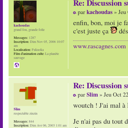
Re: Discussion
kachoudas
par
» Jeu 
enfin, bon, moi je f
kachoudas
c'est juste ça
dés
grand fou, grande folle
Messages:
1287
Inscription:
Dim Nov 05, 2006 10:07
www.rascagnes.com
am
Localisation:
Fukuoka
Film d'animation culte:
La planète
sauvage
Re: Discussion
Slim
par
» Jeu Oct 2
woutch ! J'ai mal à 
Slim
respectable zinzin
Je n'ai pas du tout 
Messages:
844
Inscription:
Dim Avr 06, 2003 1:01 am