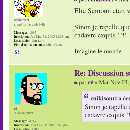
Elie Semoun était 
cuikisouri
grand fou, grande folle
Sinon je rapelle q
Messages:
1095
cadavre exquis !!!!
Inscription:
Jeu Mar 31, 2005 12:38 pm
Localisation:
Sur terre
Film d'animation culte:
Mind Game
Imagine le monde
Re: Discussion
cé
par
» Mar Nov 03,
cuikisouri a écr
Sinon je rapelle
cé
cadavre exquis !!
Aide soignant
Messages:
4747
Inscription:
Mar Fév 18, 2003 1:43 pm
Localisation:
Lille-F