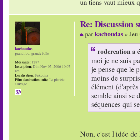
un tiens vaut mieux q
Re: Discussion
kachoudas
par
» Jeu 
kachoudas
rodcreation a é
grand fou, grande folle
moi je ne suis pa
Messages:
1287
Inscription:
Dim Nov 05, 2006 10:07
je pense que le pr
am
Localisation:
Fukuoka
moins de surpris
Film d'animation culte:
La planète
sauvage
élément (d'après 
semble ainsi se 
séquences qui se 
Non, c'est l'idée d