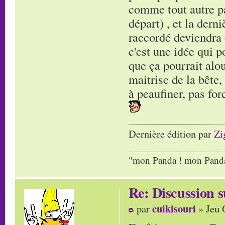
comme tout autre pa
départ) , et la dern
raccordé deviendra 
c'est une idée qui p
que ça pourrait alo
maitrise de la bête,
à peaufiner, pas for
Dernière édition par
Zi
"mon Panda ! mon Panda 
Re: Discussion
cuikisouri
par
» Jeu 