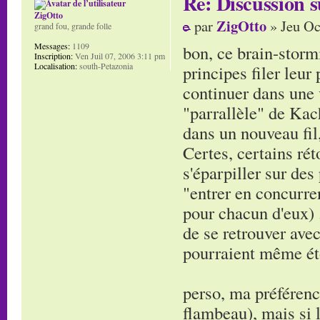
Re: Discussion
ZigOtto
ZigOtto
par
» Jeu Oc
grand fou, grande folle
Messages:
1109
bon, ce brain-stormi
Inscription:
Ven Juil 07, 2006 3:11 pm
Localisation:
south-Petazonia
principes filer leur
continuer dans une v
"parrallèle" de Kac
dans un nouveau fil
Certes, certains rét
s'éparpiller sur des
"entrer en concurren
pour chacun d'eux) ..
de se retrouver ave
pourraient même éto
perso, ma préférenc
flambeau), mais si 