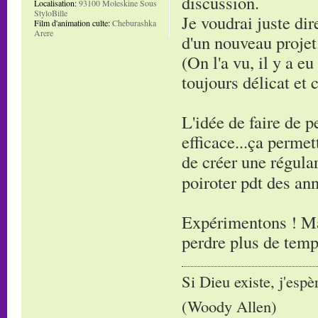
discussion.
Localisation:
93100 Moleskine Sous
StyloBille
Je voudrai juste di
Film d'animation culte:
Cheburashka
Arere
d'un nouveau projet
(On l'a vu, il y a e
toujours délicat et c
L'idée de faire de 
efficace...ça permet
de créer une régula
poiroter pdt des an
Expérimentons ! Ma
perdre plus de temp
Si Dieu existe, j'espè
(Woody Allen)