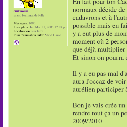
En fait pour ton Cad
normaux décide de 
cuikisouri
cadavrons et à l'au
grand fou, grande folle
possible mais en fai
Messages:
1095
Inscription:
Jeu Mar 31, 2005 12:38 pm
y a eut plus de mom
Localisation:
Sur terre
Film d'animation culte:
Mind Game
moment où 2 person
que déjà multiplier 
Et sinon on pourra 
Il y a eu pas mal d'
aura l'occaz de voi
aurélien participer 
Bon je vais crée un
rendre tout ça un p
2009/2010