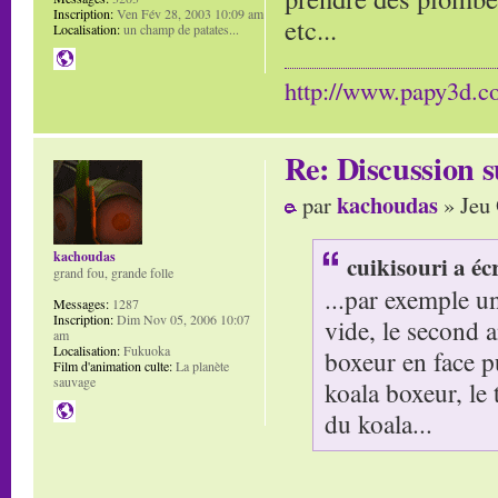
Inscription:
Ven Fév 28, 2003 10:09 am
etc...
Localisation:
un champ de patates...
http://www.papy3d.
Re: Discussion
kachoudas
par
» Jeu 
kachoudas
cuikisouri a écr
grand fou, grande folle
...par exemple u
Messages:
1287
Inscription:
Dim Nov 05, 2006 10:07
vide, le second 
am
Localisation:
Fukuoka
boxeur en face p
Film d'animation culte:
La planète
sauvage
koala boxeur, le 
du koala...