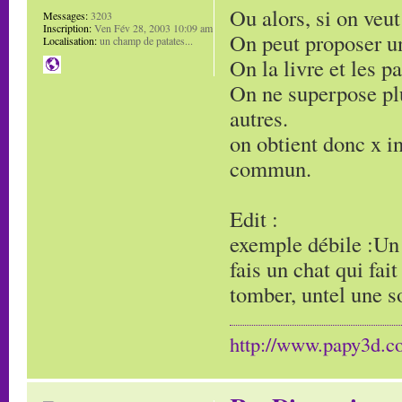
Ou alors, si on veut
Messages:
3203
Inscription:
Ven Fév 28, 2003 10:09 am
On peut proposer un
Localisation:
un champ de patates...
On la livre et les p
On ne superpose plu
autres.
on obtient donc x i
commun.
Edit :
exemple débile :Un
fais un chat qui fai
tomber, untel une so
http://www.papy3d.