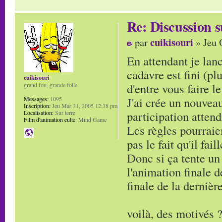
Re: Discussion
cuikisouri
par
» Jeu 
En attendant je lanc
cadavre est fini (pl
cuikisouri
d'entre vous faire le
grand fou, grande folle
J'ai crée un nouveau
Messages:
1095
Inscription:
Jeu Mar 31, 2005 12:38 pm
participation attend
Localisation:
Sur terre
Film d'animation culte:
Mind Game
Les règles pourraie
pas le fait qu'il fai
Donc si ça tente un 
l'animation finale d
finale de la dernière
voilà, des motivés 