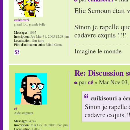
Elie Semoun était 
cuikisouri
grand fou, grande folle
Sinon je rapelle q
Messages:
1095
cadavre exquis !!!!
Inscription:
Jeu Mar 31, 2005 12:38 pm
Localisation:
Sur terre
Film d'animation culte:
Mind Game
Imagine le monde
Re: Discussion
cé
par
» Mar Nov 03,
cuikisouri a écr
Sinon je rapelle
cé
cadavre exquis !!
Aide soignant
Messages:
4747
Inscription:
Mar Fév 18, 2003 1:43 pm
Localisation:
Lille-F