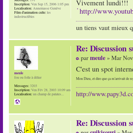
Vivement lundi!!!
Inscription:
Ven Sep 15, 2006 1:05 pm
Localisation:
Annemasse Genève
http://www.you
Film d'animation culte:
les
indestructibles
un tiens vaut mieux q
Re: Discussion
meule
par
» Mar Nov 
C'est un spot inter
meule
fou ou folle à délier
Mon Dieu, et dire que ça m'arrivait de re
Messages:
3203
Inscription:
Ven Fév 28, 2003 10:09 am
http://www.papy3d.
Localisation:
un champ de patates...
Re: Discussion
cuikisouri
par
» Mar 