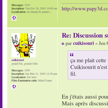
Messages:
3203
http://www.papy3d.
Inscription:
Ven Fév 28, 2003 10:09 am
Localisation:
un champ de patates...
Re: Discussion
cuikisouri
par
» Jeu 
ça me plait cette
cuikisouri
grand fou, grande folle
Cuikisourit n'est 
Messages:
1095
fil.
Inscription:
Jeu Mar 31, 2005 12:38 pm
Localisation:
Sur terre
Film d'animation culte:
Mind Game
En j'étais aussi po
Mais après discussio