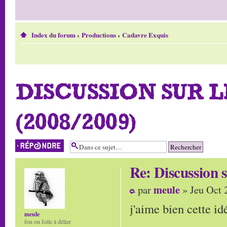
Index du forum
‹
Productions
‹
Cadavre Exquis
DISCUSSION SUR 
(2008/2009)
Répondre
Re: Discussio
meule
par
» Jeu Oct 
j'aime bien cette id
meule
fou ou folle à délier