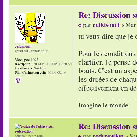
Re: Discussion
cuikisouri
par
» Mar 
tu veux dire que je d
cuikisouri
Pour les conditions 
grand fou, grande folle
clarifier. Je pense 
Messages:
1095
Inscription:
Jeu Mar 31, 2005 12:38 pm
bouts. C'est un aspe
Localisation:
Sur terre
Film d'animation culte:
Mind Game
les durées de chaque
effectivement en d
Imagine le monde
Re: Discussion
rodcreation
rodcreation
par
» Sa
petit fou, petite folle