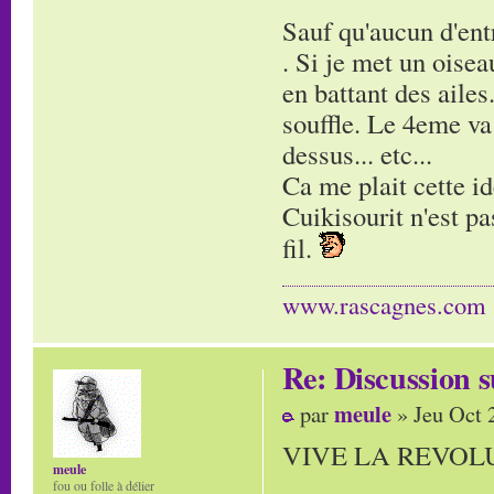
Sauf qu'aucun d'en
. Si je met un oisea
en battant des ailes
souffle. Le 4eme va v
dessus... etc...
Ca me plait cette id
Cuikisourit n'est pas
fil.
www.rascagnes.com
Re: Discussion
meule
par
» Jeu Oct 
VIVE LA REVOLU
meule
fou ou folle à délier