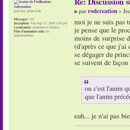
Re: Discussion
rodcreation
rodcreation
par
» Je
petit fou, petite folle
Messages:
191
moi je ne suis pas t
Inscription:
Ven Sep 15, 2006 1:05 pm
Localisation:
Annemasse Genève
je pense que le proce
Film d'animation culte:
les
indestructibles
moins de surprise 
(d'après ce que j'ai
se dégager du princ
se suivent de façon 
ou c'est l'anim q
que l'anim précé
euh... je n'ai pas bi