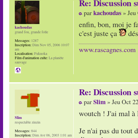
Re: Discussion
kachoudas
par
» Jeu 
enfin, bon, moi je f
kachoudas
c'est juste ça
dés
grand fou, grande folle
Messages:
1287
Inscription:
Dim Nov 05, 2006 10:07
www.rascagnes.com
am
Localisation:
Fukuoka
Film d'animation culte:
La planète
sauvage
Re: Discussion
Slim
par
» Jeu Oct 2
woutch ! J'ai mal à 
Slim
respectable zinzin
Je n'ai pas du tout 
Messages:
844
Inscription:
Dim Avr 06, 2003 1:01 am