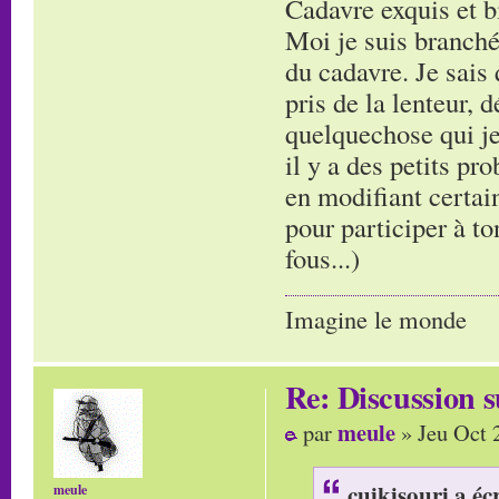
Cadavre exquis et bi
Moi je suis branché
du cadavre. Je sais 
pris de la lenteur, 
quelquechose qui je
il y a des petits pr
en modifiant certain
pour participer à to
fous...)
Imagine le monde
Re: Discussion
meule
par
» Jeu Oct 
cuikisouri a écr
meule