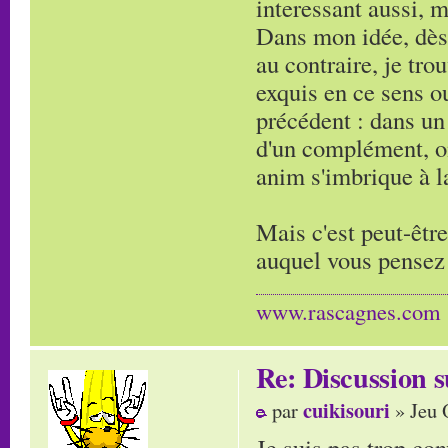
interessant aussi, m
Dans mon idée, dès 
au contraire, je tro
exquis en ce sens o
précédent : dans un 
d'un complément, on
anim s'imbrique à l
Mais c'est peut-être
auquel vous pensez 
www.rascagnes.com
Re: Discussion
cuikisouri
par
» Jeu 
Je suis pas trop con