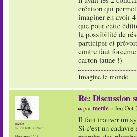
création qui permet 
imaginer en avoir 4
que pour cette éditi
la possibilité de ré
participer et prévo
contre faut forcémen
carton jaune !)
Imagine le monde
Re: Discussion
meule
par
» Jeu Oct 
Il faut trouver un s
meule
Si c'est un cadavre
fou ou folle à délier
prendre des plombes
Messages:
3203