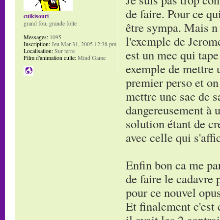
de faire. Pour ce qu
cuikisouri
être sympa. Mais n 
grand fou, grande folle
l'exemple de Jerome
Messages:
1095
Inscription:
Jeu Mar 31, 2005 12:38 pm
est un mec qui tape
Localisation:
Sur terre
Film d'animation culte:
Mind Game
exemple de mettre u
premier perso et on
mettre une sac de s
dangereusement à un
solution étant de c
avec celle qui s'affi
Enfin bon ca me par
de faire le cadavre
pour ce nouvel opus
Et finalement c'est 
il avait les 2 contr