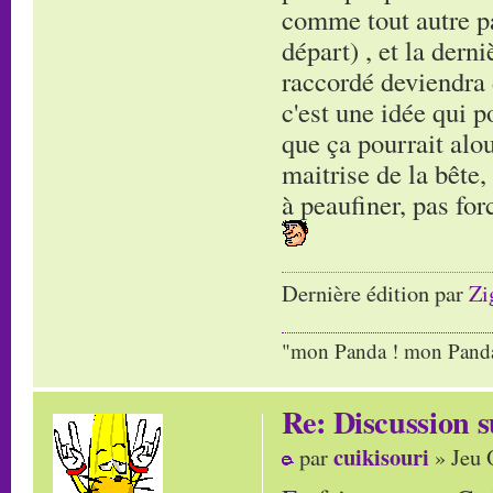
comme tout autre pa
départ) , et la dern
raccordé deviendra 
c'est une idée qui p
que ça pourrait alo
maitrise de la bête,
à peaufiner, pas for
Dernière édition par
Zi
"mon Panda ! mon Panda 
Re: Discussion
cuikisouri
par
» Jeu 