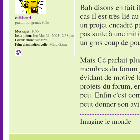
Bah disons en fait i
cas il est très lié
cuikisouri
un projet encadré pa
grand fou, grande folle
pas suite à une initi
Messages:
1095
Inscription:
Jeu Mar 31, 2005 12:38 pm
un gros coup de po
Localisation:
Sur terre
Film d'animation culte:
Mind Game
Mais Cé parlait plus
membres du forum je
évidant de motivé le
projets du forum, en
peu. Enfin c'est co
peut donner son avi
Imagine le monde