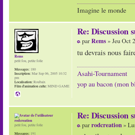
Imagine le monde
Re: Discussion
Rems
par
» Jeu Oct 
tu devrais nous fai
Rems
petit fou, petite folle
Messages:
180
Asahi-Tournament
Inscription:
Mar Sep 06, 2005 10:32
pm
Localisation:
Roubaix
yop au bacon (mon b
Film d'animation culte:
MIND GAME
Re: Discussion
rodcreation
rodcreation
par
» Lu
petit fou, petite folle
Messages:
191