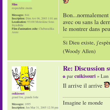
Slim
respectable zinzin
Bon...normalement j
Messages:
844
Inscription:
Dim Avr 06, 2003 1:01 am
avec ou sans la der
Localisation:
93100 Moleskine Sous
StyloBille
le montrer dans peu tem
Film d'animation culte:
Cheburashka
Arere
Si Dieu existe, j'espè
(Woody Allen)
Re: Discussion
cuikisouri
par
» Lun 
Il arrive il arrive
cuikisouri
grand fou, grande folle
Imagine le monde
Messages:
1095
Inscription:
Jeu Mar 31, 2005 12:38 pm