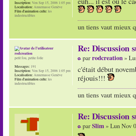
euh... il est ou le 
Inscription:
Ven Sep 15, 2006 1:05 pm
Localisation:
Annemasse Genève
Film d'animation culte:
les
indestructibles
un tiens vaut mieux q
Re: Discussion
rodcreation
rodcreation
par
» Lu
petit fou, petite folle
Messages:
191
c'était début novemb
Inscription:
Ven Sep 15, 2006 1:05 pm
Localisation:
Annemasse Genève
réjouis!!!
Film d'animation culte:
les
indestructibles
un tiens vaut mieux q
Re: Discussion
Slim
par
» Lun Nov 0