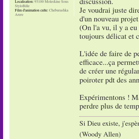
discussion.
Localisation:
93100 Moleskine Sous
StyloBille
Je voudrai juste di
Film d'animation culte:
Cheburashka
Arere
d'un nouveau projet
(On l'a vu, il y a e
toujours délicat et c
L'idée de faire de 
efficace...ça permet
de créer une régula
poiroter pdt des an
Expérimentons ! Ma
perdre plus de temp
Si Dieu existe, j'espè
(Woody Allen)