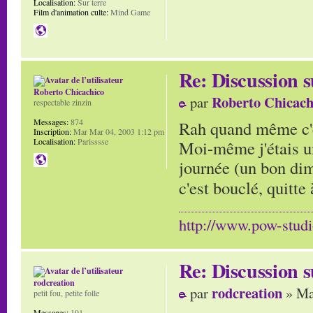
Localisation:
Sur terre
Film d'animation culte:
Mind Game
Re: Discussion
Roberto Chicachico
Roberto Chicach
par
respectable zinzin
Messages:
874
Rah quand même c'e
Inscription:
Mar Mar 04, 2003 1:12 pm
Localisation:
Parisssse
Moi-même j'étais un
journée (un bon di
c'est bouclé, quitte 
http://www.pow-stud
Re: Discussion
rodcreation
rodcreation
par
» Ma
petit fou, petite folle
Messages:
191