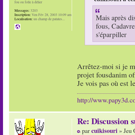
fou ou folle à délier
Messages:
3203
Inscription:
Ven Fév 28, 2003 10:09 am
Mais après dis
Localisation:
un champ de patates...
fous, Cadavre 
s'éparpiller
Arrêtez-moi si je m
projet fousdanim of
Je vois pas où est 
http://www.papy3d.
Re: Discussion
cuikisouri
par
» Jeu 