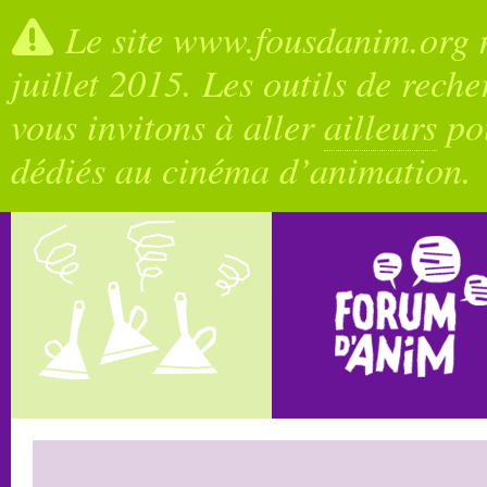
Le site www.fousdanim.org n
juillet 2015. Les outils de rech
vous invitons à aller
ailleurs
pou
dédiés au cinéma d’animation.