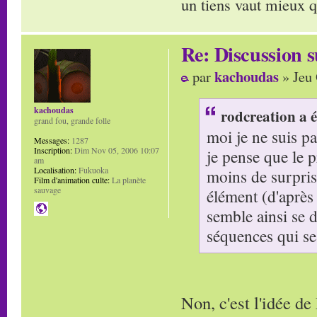
un tiens vaut mieux q
Re: Discussion
kachoudas
par
» Jeu 
kachoudas
rodcreation a é
grand fou, grande folle
moi je ne suis pa
Messages:
1287
Inscription:
Dim Nov 05, 2006 10:07
je pense que le pr
am
Localisation:
Fukuoka
moins de surpris
Film d'animation culte:
La planète
sauvage
élément (d'après 
semble ainsi se 
séquences qui se 
Non, c'est l'idée d