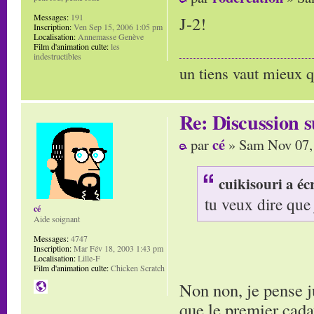
Messages:
191
J-2!
Inscription:
Ven Sep 15, 2006 1:05 pm
Localisation:
Annemasse Genève
Film d'animation culte:
les
indestructibles
un tiens vaut mieux q
Re: Discussion
cé
par
» Sam Nov 07,
cuikisouri a écr
tu veux dire que j
cé
Aide soignant
Messages:
4747
Inscription:
Mar Fév 18, 2003 1:43 pm
Localisation:
Lille-F
Film d'animation culte:
Chicken Scratch
Non non, je pense ju
que le premier cada