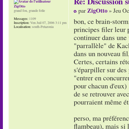
Re: Discussion
ZigOtto
ZigOtto
par
» Jeu Oc
grand fou, grande folle
Messages:
1109
bon, ce brain-stormi
Inscription:
Ven Juil 07, 2006 3:11 pm
Localisation:
south-Petazonia
principes filer leur
continuer dans une v
"parrallèle" de Kac
dans un nouveau fil
Certes, certains rét
s'éparpiller sur des
"entrer en concurren
pour chacun d'eux) ..
de se retrouver ave
pourraient même éto
perso, ma préférenc
flambeau), mais si 