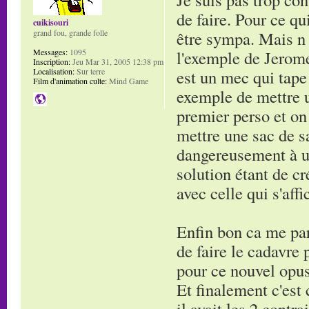
de faire. Pour ce qu
cuikisouri
être sympa. Mais n 
grand fou, grande folle
l'exemple de Jerome
Messages:
1095
Inscription:
Jeu Mar 31, 2005 12:38 pm
est un mec qui tape
Localisation:
Sur terre
Film d'animation culte:
Mind Game
exemple de mettre u
premier perso et on
mettre une sac de s
dangereusement à un
solution étant de c
avec celle qui s'affi
Enfin bon ca me par
de faire le cadavre
pour ce nouvel opus
Et finalement c'est 
il avait les 2 contr