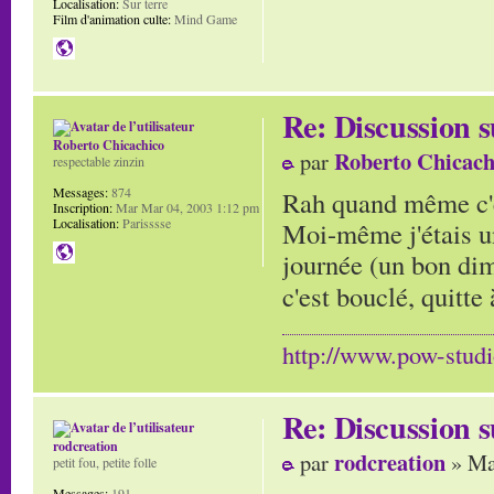
Localisation:
Sur terre
Film d'animation culte:
Mind Game
Re: Discussion
Roberto Chicachico
Roberto Chicach
par
respectable zinzin
Messages:
874
Rah quand même c'e
Inscription:
Mar Mar 04, 2003 1:12 pm
Localisation:
Parisssse
Moi-même j'étais un
journée (un bon di
c'est bouclé, quitte 
http://www.pow-stud
Re: Discussion
rodcreation
rodcreation
par
» Ma
petit fou, petite folle
Messages:
191