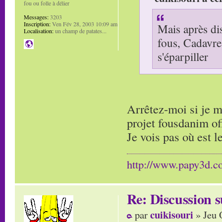
fou ou folle à délier
Messages:
3203
Inscription:
Ven Fév 28, 2003 10:09 am
Mais après dis
Localisation:
un champ de patates...
fous, Cadavre 
s'éparpiller
Arrêtez-moi si je m
projet fousdanim of
Je vois pas où est 
http://www.papy3d.
Re: Discussion
cuikisouri
par
» Jeu 