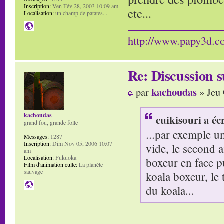
Inscription:
Ven Fév 28, 2003 10:09 am
etc...
Localisation:
un champ de patates...
http://www.papy3d.
Re: Discussion
kachoudas
par
» Jeu 
kachoudas
cuikisouri a écr
grand fou, grande folle
...par exemple u
Messages:
1287
Inscription:
Dim Nov 05, 2006 10:07
vide, le second 
am
Localisation:
Fukuoka
boxeur en face p
Film d'animation culte:
La planète
sauvage
koala boxeur, le 
du koala...