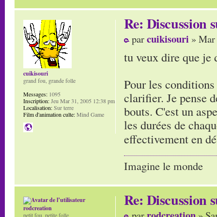
Re: Discussion
cuikisouri
par
» Mar 
tu veux dire que je d
cuikisouri
Pour les conditions 
grand fou, grande folle
clarifier. Je pense 
Messages:
1095
Inscription:
Jeu Mar 31, 2005 12:38 pm
bouts. C'est un aspe
Localisation:
Sur terre
Film d'animation culte:
Mind Game
les durées de chaque
effectivement en d
Imagine le monde
Re: Discussion
rodcreation
rodcreation
par
» Sa
petit fou, petite folle