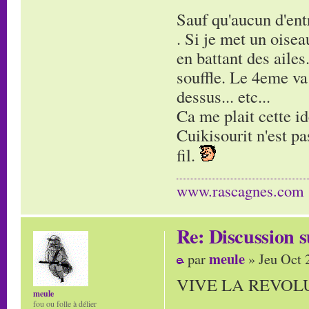
Sauf qu'aucun d'en
. Si je met un oisea
en battant des ailes
souffle. Le 4eme va v
dessus... etc...
Ca me plait cette id
Cuikisourit n'est pas
fil.
www.rascagnes.com
Re: Discussion
meule
par
» Jeu Oct 
VIVE LA REVOLU
meule
fou ou folle à délier