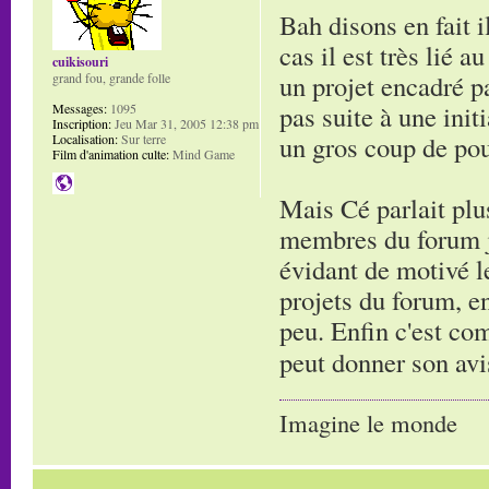
Bah disons en fait i
cas il est très lié
cuikisouri
un projet encadré pa
grand fou, grande folle
pas suite à une initi
Messages:
1095
Inscription:
Jeu Mar 31, 2005 12:38 pm
un gros coup de po
Localisation:
Sur terre
Film d'animation culte:
Mind Game
Mais Cé parlait plus
membres du forum je
évidant de motivé le
projets du forum, en
peu. Enfin c'est co
peut donner son avi
Imagine le monde