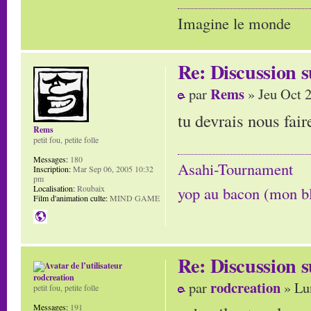
Imagine le monde
Re: Discussion
Rems
par
» Jeu Oct 
tu devrais nous fai
Rems
petit fou, petite folle
Messages:
180
Asahi-Tournament
Inscription:
Mar Sep 06, 2005 10:32
pm
Localisation:
Roubaix
yop au bacon (mon b
Film d'animation culte:
MIND GAME
Re: Discussion
rodcreation
rodcreation
par
» Lu
petit fou, petite folle
Messages:
191