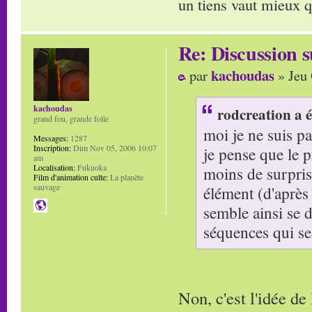
un tiens vaut mieux q
Re: Discussion
kachoudas
par
» Jeu 
kachoudas
rodcreation a é
grand fou, grande folle
moi je ne suis pa
Messages:
1287
Inscription:
Dim Nov 05, 2006 10:07
je pense que le pr
am
Localisation:
Fukuoka
moins de surpris
Film d'animation culte:
La planète
sauvage
élément (d'après 
semble ainsi se 
séquences qui se 
Non, c'est l'idée d