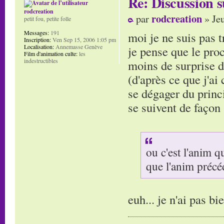
Re: Discussion
rodcreation
rodcreation
par
» Je
petit fou, petite folle
Messages:
191
moi je ne suis pas t
Inscription:
Ven Sep 15, 2006 1:05 pm
Localisation:
Annemasse Genève
je pense que le proce
Film d'animation culte:
les
indestructibles
moins de surprise 
(d'après ce que j'ai
se dégager du princ
se suivent de façon 
ou c'est l'anim q
que l'anim précé
euh... je n'ai pas bi