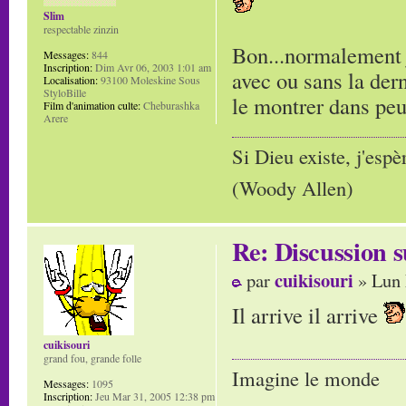
Slim
respectable zinzin
Bon...normalement j
Messages:
844
Inscription:
Dim Avr 06, 2003 1:01 am
avec ou sans la der
Localisation:
93100 Moleskine Sous
StyloBille
le montrer dans peu tem
Film d'animation culte:
Cheburashka
Arere
Si Dieu existe, j'espè
(Woody Allen)
Re: Discussion
cuikisouri
par
» Lun 
Il arrive il arrive
cuikisouri
grand fou, grande folle
Imagine le monde
Messages:
1095
Inscription:
Jeu Mar 31, 2005 12:38 pm