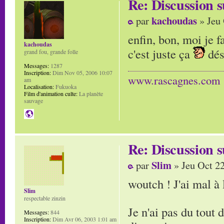
Re: Discussion
kachoudas
par
» Jeu 
enfin, bon, moi je f
kachoudas
c'est juste ça
dés
grand fou, grande folle
Messages:
1287
Inscription:
Dim Nov 05, 2006 10:07
www.rascagnes.com
am
Localisation:
Fukuoka
Film d'animation culte:
La planète
sauvage
Re: Discussion
Slim
par
» Jeu Oct 2
woutch ! J'ai mal à 
Slim
respectable zinzin
Je n'ai pas du tout 
Messages:
844
Inscription:
Dim Avr 06, 2003 1:01 am