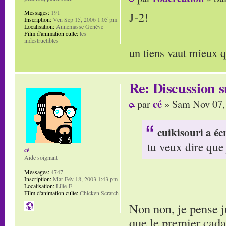
Messages:
191
J-2!
Inscription:
Ven Sep 15, 2006 1:05 pm
Localisation:
Annemasse Genève
Film d'animation culte:
les
indestructibles
un tiens vaut mieux q
Re: Discussion
cé
par
» Sam Nov 07,
cuikisouri a écr
tu veux dire que j
cé
Aide soignant
Messages:
4747
Inscription:
Mar Fév 18, 2003 1:43 pm
Localisation:
Lille-F
Film d'animation culte:
Chicken Scratch
Non non, je pense ju
que le premier cada