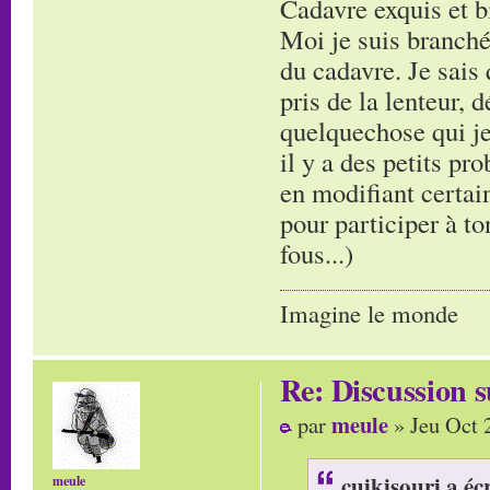
Cadavre exquis et bi
Moi je suis branché
du cadavre. Je sais 
pris de la lenteur, 
quelquechose qui je
il y a des petits pr
en modifiant certain
pour participer à to
fous...)
Imagine le monde
Re: Discussion
meule
par
» Jeu Oct 
cuikisouri a écr
meule