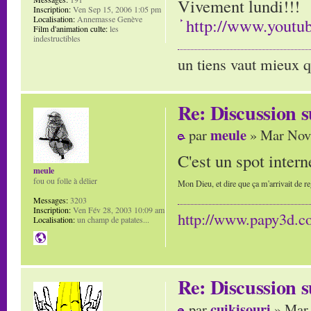
Vivement lundi!!!
Inscription:
Ven Sep 15, 2006 1:05 pm
Localisation:
Annemasse Genève
http://www.you
Film d'animation culte:
les
indestructibles
un tiens vaut mieux q
Re: Discussion
meule
par
» Mar Nov 
C'est un spot inter
meule
fou ou folle à délier
Mon Dieu, et dire que ça m'arrivait de re
Messages:
3203
Inscription:
Ven Fév 28, 2003 10:09 am
http://www.papy3d.
Localisation:
un champ de patates...
Re: Discussion
cuikisouri
par
» Mar 