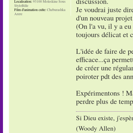
discussion.
Localisation:
93100 Moleskine Sous
StyloBille
Je voudrai juste di
Film d'animation culte:
Cheburashka
Arere
d'un nouveau projet
(On l'a vu, il y a e
toujours délicat et c
L'idée de faire de 
efficace...ça permet
de créer une régula
poiroter pdt des an
Expérimentons ! Ma
perdre plus de temp
Si Dieu existe, j'espè
(Woody Allen)