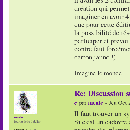
création qui permet 
imaginer en avoir 4
que pour cette éditi
la possibilité de ré
participer et prévo
contre faut forcémen
carton jaune !)
Imagine le monde
Re: Discussion
meule
par
» Jeu Oct 
Il faut trouver un s
meule
Si c'est un cadavre
fou ou folle à délier
prendre des plombes
Messages:
3203