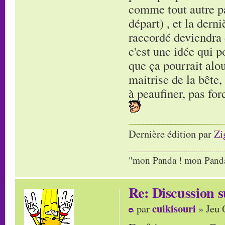
comme tout autre pa
départ) , et la dern
raccordé deviendra 
c'est une idée qui p
que ça pourrait alo
maitrise de la bête,
à peaufiner, pas for
Dernière édition par
Zi
"mon Panda ! mon Panda 
Re: Discussion
cuikisouri
par
» Jeu 