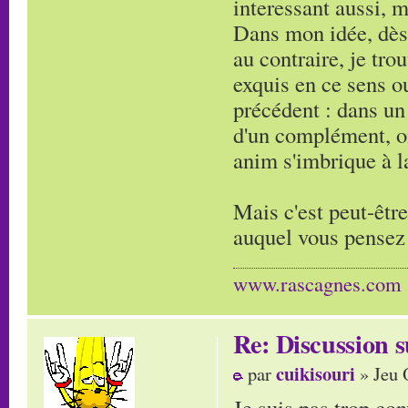
interessant aussi, m
Dans mon idée, dès 
au contraire, je tro
exquis en ce sens o
précédent : dans un 
d'un complément, on
anim s'imbrique à l
Mais c'est peut-être
auquel vous pensez 
www.rascagnes.com
Re: Discussion
cuikisouri
par
» Jeu 
Je suis pas trop con