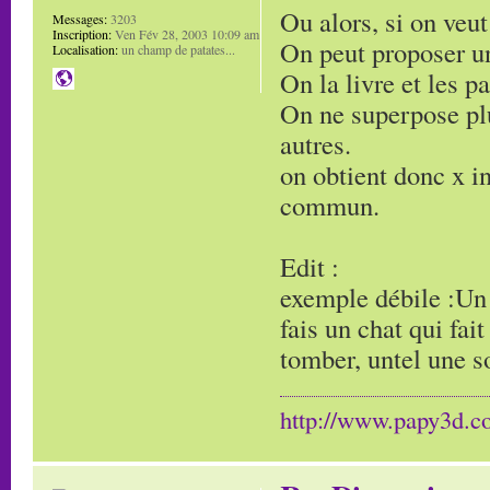
Ou alors, si on veut
Messages:
3203
Inscription:
Ven Fév 28, 2003 10:09 am
On peut proposer un
Localisation:
un champ de patates...
On la livre et les p
On ne superpose plu
autres.
on obtient donc x i
commun.
Edit :
exemple débile :Un
fais un chat qui fai
tomber, untel une so
http://www.papy3d.