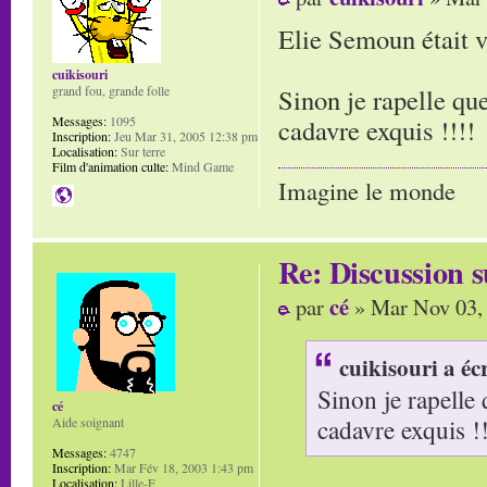
Elie Semoun était 
cuikisouri
grand fou, grande folle
Sinon je rapelle q
Messages:
1095
cadavre exquis !!!!
Inscription:
Jeu Mar 31, 2005 12:38 pm
Localisation:
Sur terre
Film d'animation culte:
Mind Game
Imagine le monde
Re: Discussion
cé
par
» Mar Nov 03,
cuikisouri a écr
Sinon je rapelle
cé
cadavre exquis !!
Aide soignant
Messages:
4747
Inscription:
Mar Fév 18, 2003 1:43 pm
Localisation:
Lille-F