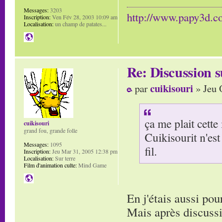
Messages:
3203
http://www.papy3d.
Inscription:
Ven Fév 28, 2003 10:09 am
Localisation:
un champ de patates...
Re: Discussion
cuikisouri
par
» Jeu 
ça me plait cette
cuikisouri
grand fou, grande folle
Cuikisourit n'est 
Messages:
1095
fil.
Inscription:
Jeu Mar 31, 2005 12:38 pm
Localisation:
Sur terre
Film d'animation culte:
Mind Game
En j'étais aussi po
Mais après discussio