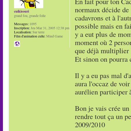
En fait pour ton Cad
normaux décide de 
cuikisouri
cadavrons et à l'au
grand fou, grande folle
possible mais en fai
Messages:
1095
Inscription:
Jeu Mar 31, 2005 12:38 pm
y a eut plus de mom
Localisation:
Sur terre
Film d'animation culte:
Mind Game
moment où 2 person
que déjà multiplier 
Et sinon on pourra 
Il y a eu pas mal d'
aura l'occaz de voi
aurélien participer 
Bon je vais crée un
rendre tout ça un p
2009/2010