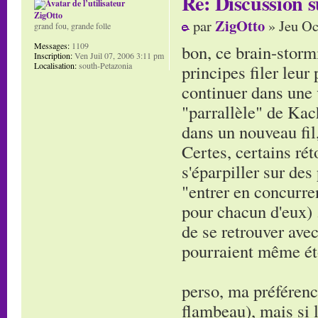
Re: Discussion
ZigOtto
ZigOtto
par
» Jeu Oc
grand fou, grande folle
Messages:
1109
bon, ce brain-stormi
Inscription:
Ven Juil 07, 2006 3:11 pm
Localisation:
south-Petazonia
principes filer leur
continuer dans une v
"parrallèle" de Kac
dans un nouveau fil
Certes, certains rét
s'éparpiller sur des
"entrer en concurren
pour chacun d'eux) ..
de se retrouver ave
pourraient même éto
perso, ma préférenc
flambeau), mais si 