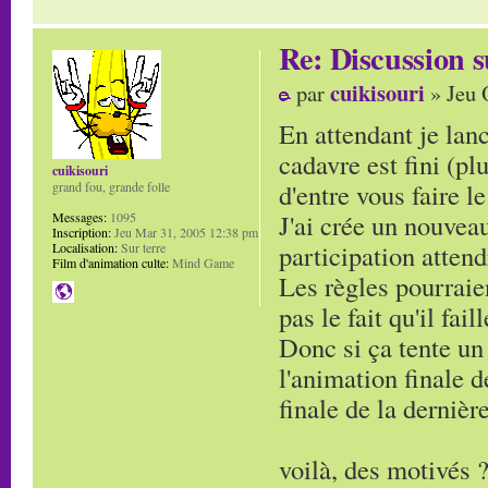
Re: Discussion
cuikisouri
par
» Jeu 
En attendant je lanc
cadavre est fini (pl
cuikisouri
d'entre vous faire le
grand fou, grande folle
J'ai crée un nouveau
Messages:
1095
Inscription:
Jeu Mar 31, 2005 12:38 pm
participation attend
Localisation:
Sur terre
Film d'animation culte:
Mind Game
Les règles pourraie
pas le fait qu'il fai
Donc si ça tente un 
l'animation finale d
finale de la dernière
voilà, des motivés 