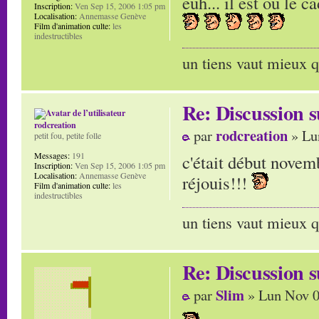
euh... il est ou le 
Inscription:
Ven Sep 15, 2006 1:05 pm
Localisation:
Annemasse Genève
Film d'animation culte:
les
indestructibles
un tiens vaut mieux q
Re: Discussion
rodcreation
rodcreation
par
» Lu
petit fou, petite folle
Messages:
191
c'était début novemb
Inscription:
Ven Sep 15, 2006 1:05 pm
Localisation:
Annemasse Genève
réjouis!!!
Film d'animation culte:
les
indestructibles
un tiens vaut mieux q
Re: Discussion
Slim
par
» Lun Nov 0