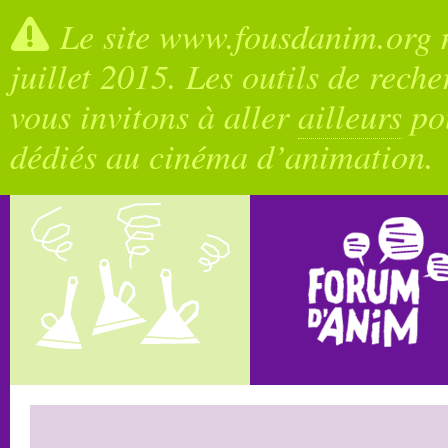
Le site www.fousdanim.org n
juillet 2015. Les outils de rech
vous invitons à aller
ailleurs
pou
dédiés au cinéma d’animation.