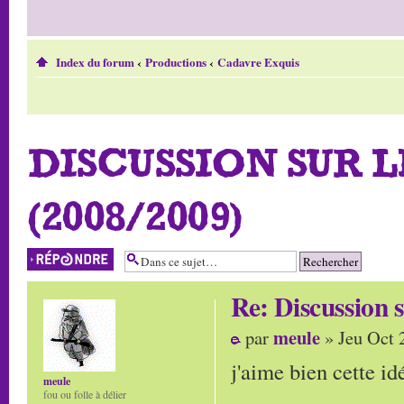
Index du forum
‹
Productions
‹
Cadavre Exquis
DISCUSSION SUR 
(2008/2009)
Répondre
Re: Discussio
meule
par
» Jeu Oct 
j'aime bien cette id
meule
fou ou folle à délier