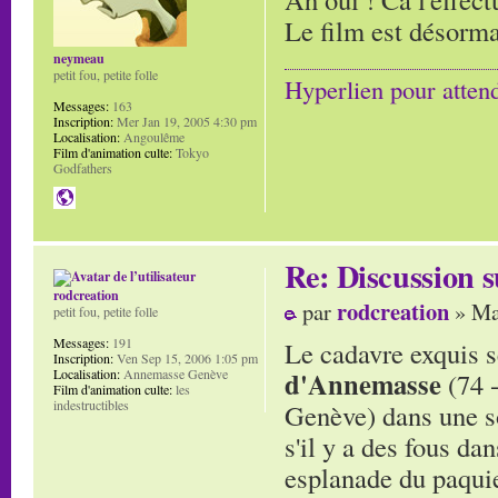
Le film est désorma
neymeau
petit fou, petite folle
Hyperlien pour atten
Messages:
163
Inscription:
Mer Jan 19, 2005 4:30 pm
Localisation:
Angoulême
Film d'animation culte:
Tokyo
Godfathers
Re: Discussion
rodcreation
rodcreation
par
» Ma
petit fou, petite folle
Messages:
191
Le cadavre exquis s
Inscription:
Ven Sep 15, 2006 1:05 pm
Localisation:
Annemasse Genève
d'Annemasse
(74 
Film d'animation culte:
les
indestructibles
Genève) dans une s
s'il y a des fous da
esplanade du paquie