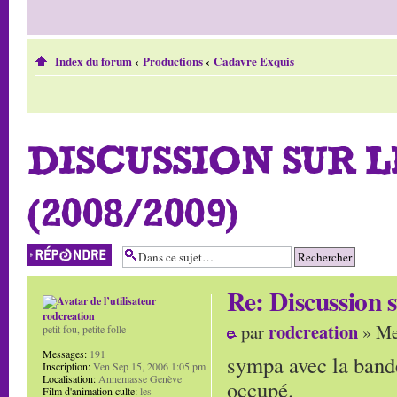
Index du forum
‹
Productions
‹
Cadavre Exquis
DISCUSSION SUR 
(2008/2009)
Répondre
Re: Discussion
rodcreation
rodcreation
par
» Me
petit fou, petite folle
Messages:
191
sympa avec la bande
Inscription:
Ven Sep 15, 2006 1:05 pm
Localisation:
Annemasse Genève
occupé.
Film d'animation culte:
les