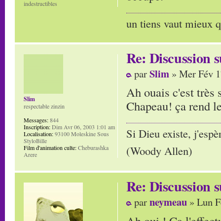
indestructibles
un tiens vaut mieux q
Re: Discussion
Slim
par
» Mer Fév 1
Ah ouais c'est très 
Slim
Chapeau! ça rend l
respectable zinzin
Messages:
844
Inscription:
Dim Avr 06, 2003 1:01 am
Si Dieu existe, j'espè
Localisation:
93100 Moleskine Sous
StyloBille
(Woody Allen)
Film d'animation culte:
Cheburashka
Arere
Re: Discussion
neymeau
par
» Lun F
Ah oui ! Ca l'effec