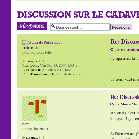
DISCUSSION SUR LE CADAVR
Répondre
Re: Discu
rodcreation
par
rodcreatio
petit fou, petite folle
sympa avec la ba
Messages:
191
Inscription:
Ven Sep 15, 2006 1:05 pm
Localisation:
Annemasse Genève
Film d'animation culte:
les indestructibles
un tiens vaut mie
Re: Discuss
par
Slim
» Mer 
Ah ouais c'est t
Chapeau! ça ren
Slim
respectable zinzin
Si Dieu existe, j
Messages:
844