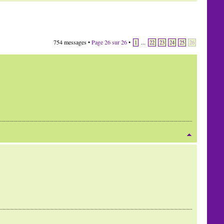
754 messages •
Page
26
sur
26
•
...
1
22
23
24
25
26