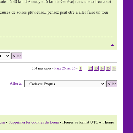
voie - à 40 km d'Annecy et 6 km de Genève) dans une soirée court
auses de soirée pluvieuse...pensez peut être à aller faire un tour
754 messages •
Page
26
sur
26
•
...
1
22
23
24
25
26
Aller à:
rum
•
Supprimer les cookies du forum
• Heures au format UTC + 1 heure