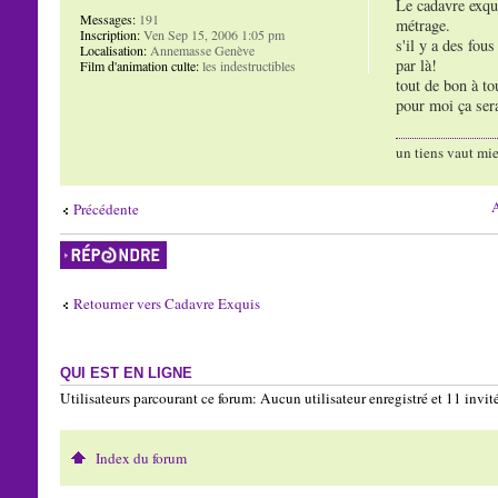
Le cadavre exqu
Messages:
191
métrage.
Inscription:
Ven Sep 15, 2006 1:05 pm
s'il y a des fou
Localisation:
Annemasse Genève
par là!
Film d'animation culte:
les indestructibles
tout de bon à to
pour moi ça sera
un tiens vaut mie
A
Précédente
Répondre
Retourner vers Cadavre Exquis
QUI EST EN LIGNE
Utilisateurs parcourant ce forum: Aucun utilisateur enregistré et 11 invit
Index du forum