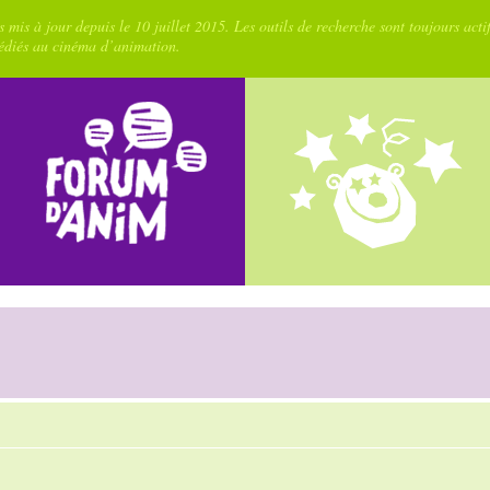
 mis à jour depuis le 10 juillet 2015. Les outils de recherche sont toujours acti
dédiés au cinéma d’animation.