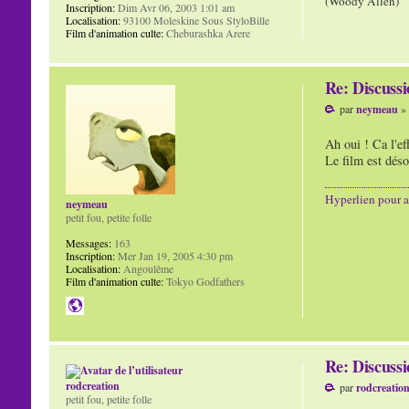
(Woody Allen)
Inscription:
Dim Avr 06, 2003 1:01 am
Localisation:
93100 Moleskine Sous StyloBille
Film d'animation culte:
Cheburashka Arere
Re: Discuss
par
neymeau
» 
Ah oui ! Ca l'e
Le film est déso
Hyperlien pour a
neymeau
petit fou, petite folle
Messages:
163
Inscription:
Mer Jan 19, 2005 4:30 pm
Localisation:
Angoulême
Film d'animation culte:
Tokyo Godfathers
Re: Discuss
rodcreation
par
rodcreatio
petit fou, petite folle