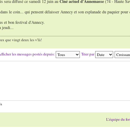
Ciné actuel d'Annemasse
is sera diffusé ce samedi 12 juin au
(74 - Haute Sa
s dans le coin... qui pensent délaisser Annecy et son esplanade du paquier pour c
us et bon festival d'Annecy.
 jeudi...
ux que vingt deux les v'là!
fficher les messages postés depuis:
Trier par
és
L’équipe du fo