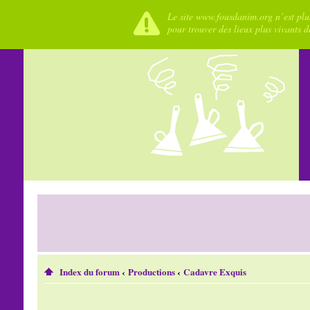
Le site www.fousdanim.org n’est plus
pour trouver des lieux plus vivants 
Index du forum
‹
Productions
‹
Cadavre Exquis