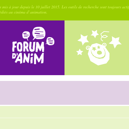
 mis à jour depuis le 10 juillet 2015. Les outils de recherche sont toujours acti
dédiés au cinéma d’animation.