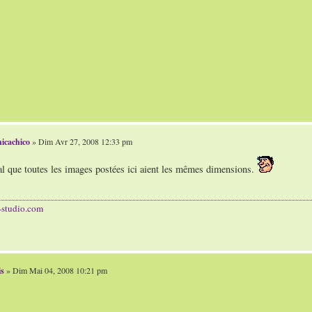
icachico
» Dim Avr 27, 2008 12:33 pm
al que toutes les images postées ici aient les mêmes dimensions.
-studio.com
is
» Dim Mai 04, 2008 10:21 pm