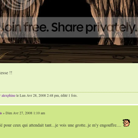
tesse !!
r
alexphine
le Lun Avr 28, 2008 2:48 pm, édité 1 fois.
is
» Dim Avr 27, 2008 1:10 am
lé pour ceux qui attendait tant...je vois une grotte..je m'y engouffre....