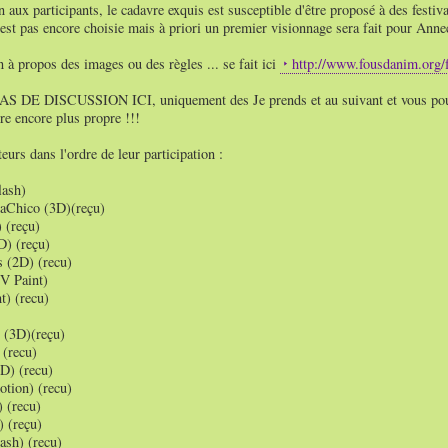
 aux participants, le cadavre exquis est susceptible d'être proposé à des festiva
'est pas encore choisie mais à priori un premier visionnage sera fait pour Anne
 à propos des images ou des règles ... se fait ici
http://www.fousdanim.org/
DE DISCUSSION ICI, uniquement des Je prends et au suivant et vous pouvez
re encore plus propre !!!
eurs dans l'ordre de leur participation :
lash)
aChico (3D)(reçu)
 (reçu)
D) (reçu)
 (2D) (recu)
TV Paint)
t) (recu)
n (3D)(reçu)
 (recu)
D) (recu)
otion) (recu)
 (recu)
 (reçu)
ash) (recu)