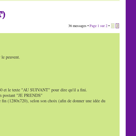
)
36 messages •
Page
1
sur
2
•
1
2
 le peuvent.
60 et le texte "AU SUIVANT" pour dire qu'il a fini.
e en postant "JE PRENDS"
e fin (1280x720), selon son choix (afin de donner une idée du