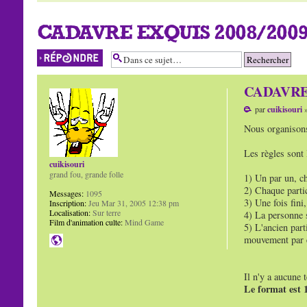
CADAVRE EXQUIS 2008/200
Répondre
CADAVRE E
par
cuikisouri
»
Nous organisons 
Les règles sont 
cuikisouri
grand fou, grande folle
1) Un par un, ch
2) Chaque parti
Messages:
1095
3) Une fois fini
Inscription:
Jeu Mar 31, 2005 12:38 pm
Localisation:
Sur terre
4) La personne 
Film d'animation culte:
Mind Game
5) L'ancien part
mouvement par ex
Il n'y a aucune 
Le format est 1