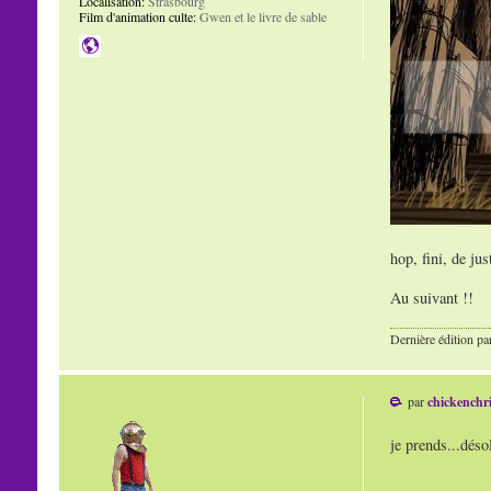
Localisation:
Strasbourg
Film d'animation culte:
Gwen et le livre de sable
hop, fini, de jus
Au suivant !!
Dernière édition pa
par
chickenchr
je prends...déso