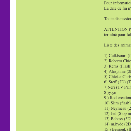
Pour information
La date de fin n
Toute discussion
ATTENTION PAS 
terminé pour fai
Liste des animat
1) Cuikisouri (f
2) Roberto Chic
3) Rems (Flash)
4) Alexphine (2
5) ChickenChris
6) Steff (2D) (
7)Neri (TV Pain
8 )yoyo
9 ) Rod creatio
10) Slim (flash)
11) Neymeau (2
12) Jed (Stop m
13) Babass (3D)
14) m.hyde (2D)
15 ) Benjouk (fl