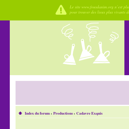
Le site www.fousdanim.org n’est plus
pour trouver des lieux plus vivants 
Index du forum
‹
Productions
‹
Cadavre Exquis