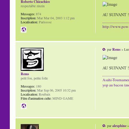
Roberto Chicachico
respectable zinzin
Messages:
874
AU SUIVANT !
Inscription:
Mar Mar 04, 2003 1:12 pm
Localisation:
Parisssse
http://www.pow
par
Rems
» Lun
AU SUIVANT !
Rems
petit fou, petite folle
Asahi-Tourname
yop au bacon (m
Messages:
180
Inscription:
Mar Sep 06, 2005 10:32 pm
Localisation:
Roubaix
Film d'animation culte:
MIND GAME
par
alexphine
»