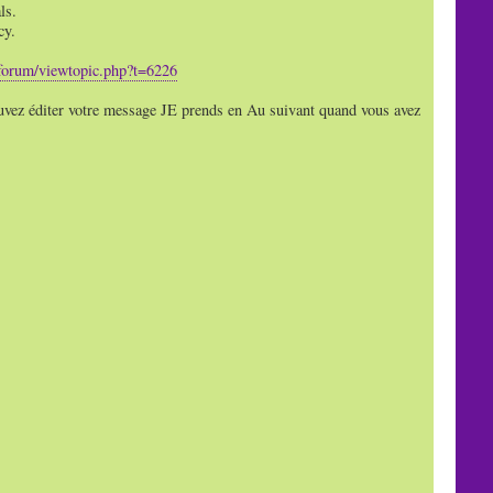
ls.
cy.
forum/viewtopic.php?t=6226
 éditer votre message JE prends en Au suivant quand vous avez