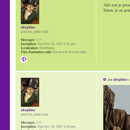
Allé zou je pren
Sinon, je ne pou
alexphine
petit fou, petite folle
Messages:
117
Inscription:
Ven Nov 30, 2007 2:38 pm
Localisation:
Strasbourg
Film d'animation culte:
Gwen et le livre de sable
par
alexphine
»
alexphine
petit fou, petite folle
Messages:
117
Inscription:
Ven Nov 30, 2007 2:38 pm