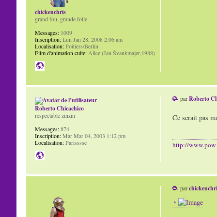
chickenchris
grand fou, grande folle
Messages:
1009
Inscription:
Lun Jan 28, 2008 2:06 am
Localisation:
Poitiers/Berlin
Film d'animation culte:
Alice (Jan Švankmajer,1988)
par
Roberto Ch
Roberto Chicachico
respectable zinzin
Ce serait pas m
Messages:
874
Inscription:
Mar Mar 04, 2003 1:12 pm
Localisation:
Parisssse
http://www.pow
par
chickenchr