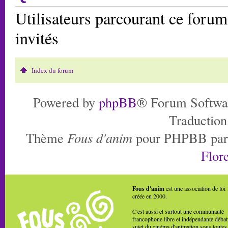
Utilisateurs parcourant ce forum:
invités
Index du forum
Powered by
phpBB
® Forum Softwa
Traduction
Thème
Fous d'anim
pour PHPBB pa
Flore
Fous d'anim
est une association de loi
créée en 2000.
C'est aussi et surtout une communauté
francophone libre et indépendante débat
sujet du cinéma d'animation sous toutes