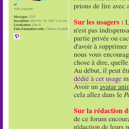
prions de lire avec a
cé
Aide soignant
Messages:
4747
Sur les usagers :
L'
Inscription:
Mar Fév 18, 2003 1:43 pm
Localisation:
Lille-F
n'est pas indispensa
Film d'animation culte:
Chicken Scratch
partie privée ou cac
d'avoir à supprimer
nous vous encourage
chose à dire, quelle
Au début, il peut êt
dédié à cet usage
ma
Avoir un
avatar an
cela allez dans le
P
Sur la rédaction d
de ce forum encoura
rédaction de leurs 