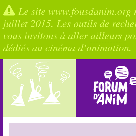
Le site www.fousdanim.org n
juillet 2015. Les outils de rech
vous invitons à aller
ailleurs
pou
dédiés au cinéma d’animation.