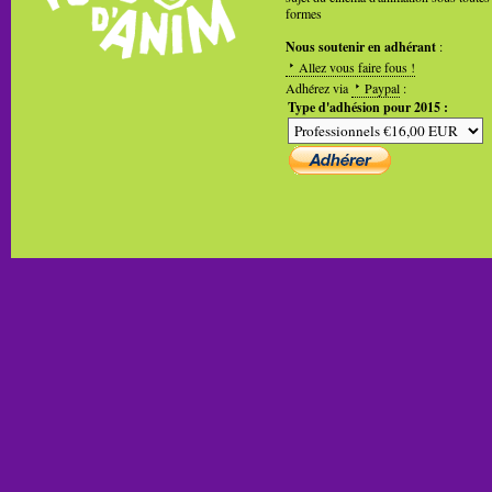
formes
Nous soutenir en adhérant
:
Allez vous faire fous !
Adhérez via
Paypal
:
Type d'adhésion pour 2015 :