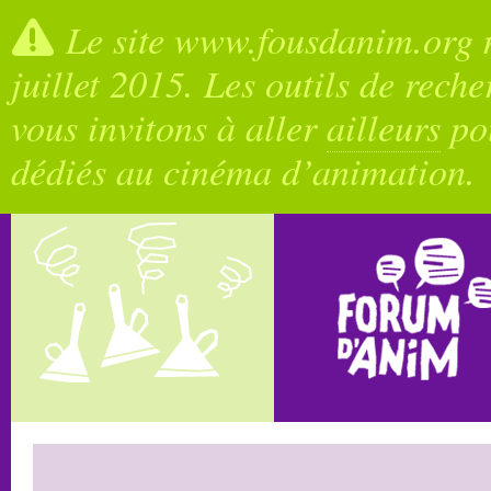
Le site www.fousdanim.org n
juillet 2015. Les outils de rech
vous invitons à aller
ailleurs
pou
dédiés au cinéma d’animation.