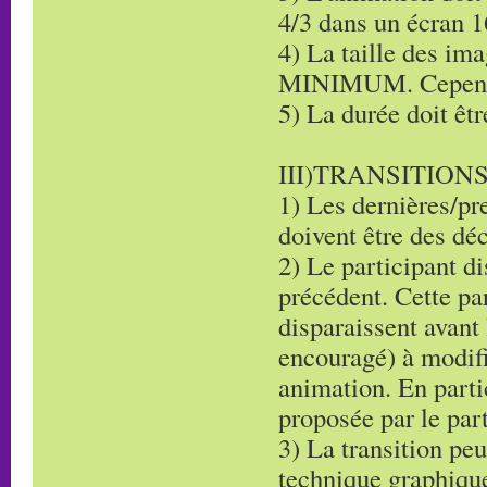
4/3 dans un écran 1
4) La taille des im
MINIMUM. Cependan
5) La durée doit êt
III)TRANSITION
1) Les dernières/pr
doivent être des dé
2) Le participant d
précédent. Cette pa
disparaissent avant 
encouragé) à modif
animation. En partic
proposée par le par
3) La transition pe
technique graphique