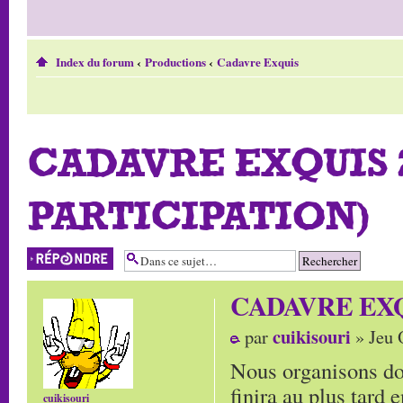
Index du forum
‹
Productions
‹
Cadavre Exquis
CADAVRE EXQUIS 2
PARTICIPATION)
Répondre
CADAVRE EXQUIS
cuikisouri
par
» Jeu 
Nous organisons do
finira au plus tard
cuikisouri