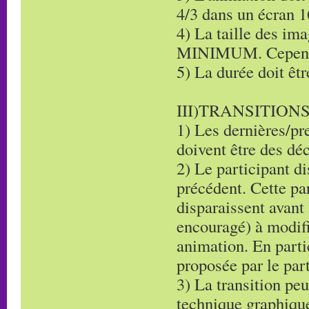
4/3 dans un écran 1
4) La taille des im
MINIMUM. Cependan
5) La durée doit êt
III)TRANSITION
1) Les dernières/pr
doivent être des dé
2) Le participant d
précédent. Cette pa
disparaissent avant 
encouragé) à modif
animation. En partic
proposée par le par
3) La transition pe
technique graphique