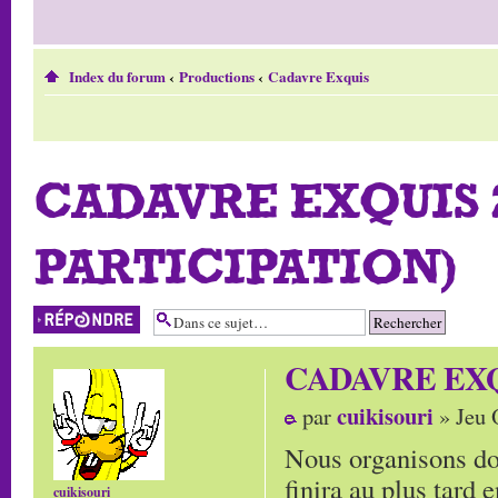
Index du forum
‹
Productions
‹
Cadavre Exquis
CADAVRE EXQUIS 2
PARTICIPATION)
Répondre
CADAVRE EXQUIS
cuikisouri
par
» Jeu 
Nous organisons do
finira au plus tard
cuikisouri