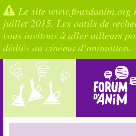
Le site www.fousdanim.org n
juillet 2015. Les outils de rech
vous invitons à aller
ailleurs
pou
dédiés au cinéma d’animation.