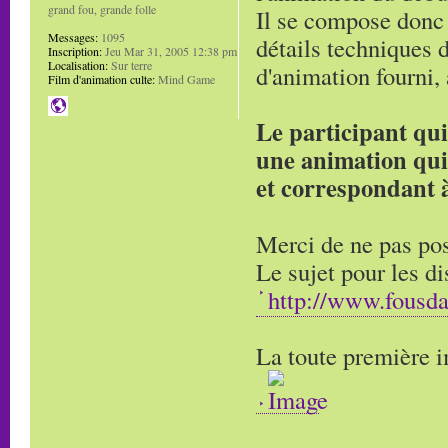
grand fou, grande folle
Il se compose donc
Messages:
1095
détails techniques d
Inscription:
Jeu Mar 31, 2005 12:38 pm
Localisation:
Sur terre
d'animation fourni
Film d'animation culte:
Mind Game
Le participant qui
une animation qu
et correspondant à
Merci de ne pas pos
Le sujet pour les di
http://www.fousd
La toute première i