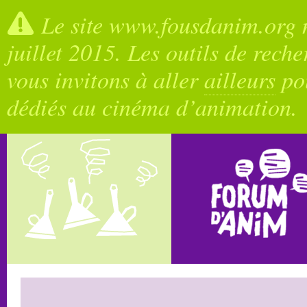
Le site www.fousdanim.org n
juillet 2015. Les outils de rech
vous invitons à aller
ailleurs
pou
dédiés au cinéma d’animation.