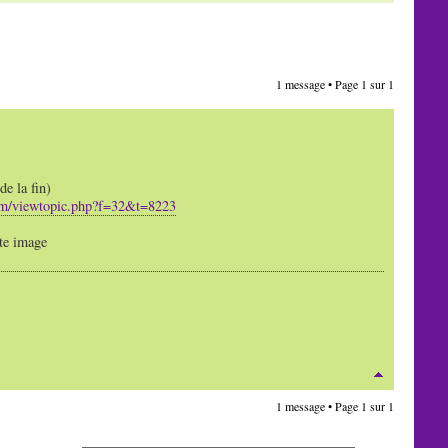
1 message • Page
1
sur
1
e la fin)
um/viewtopic.php?f=32&t=8223
tte image
1 message • Page
1
sur
1