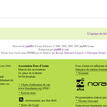
L’équipe du fo
Powered by
phpBB
® Forum Software © 2000, 2002, 2005, 2007 phpBB Group.
Traduction par
phpBB-fr.com
Fous d'anim
Thème
pour PHPBB par
cé
Smileys par
Krocui
,
Sebastien Lasserre
et
Florentine Grelier
e loi 1901
Association Fous d'Anim
Fous d'anim est adhérente 
Maison des associations
française du cinéma d'anima
24, place de la liberté
Noranim
auté
59100 Roubaix
débattant du
outes ses
Charte d'utilisation du site
www.fousdanim.org
(PDF)
Ecrivez-nous
Programmation réalisée par
Abonnements aux flux RSS
Nicolas Gressard
News de l'Asile
Notre
forum
fonctionne ave