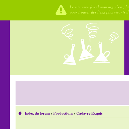
Le site www.fousdanim.org n’est plus
pour trouver des lieux plus vivants 
Index du forum
‹
Productions
‹
Cadavre Exquis