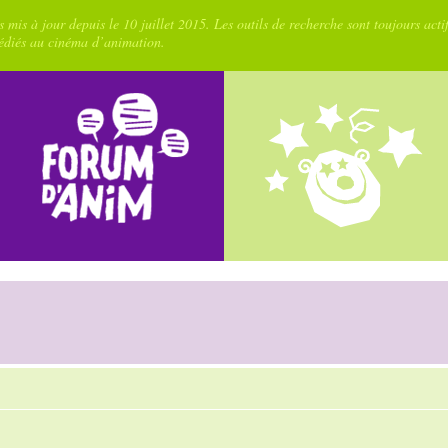
 mis à jour depuis le 10 juillet 2015. Les outils de recherche sont toujours acti
dédiés au cinéma d’animation.