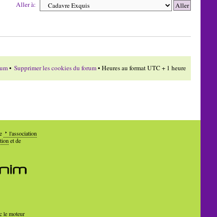
Aller à:
rum
•
Supprimer les cookies du forum
• Heures au format UTC + 1 heure
de
l'association
tion
et de
c le moteur