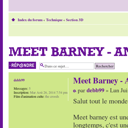
Index du forum
‹
Technique
‹
Section 3D
MEET BARNEY - A
Répondre
Meet Barney - 
debb99
debb99
Messages:
5
par
» Lun Jui
Inscription:
Mar Aoû 26, 2014 7:54 pm
Film d'animation culte:
the croods
Salut tout le monde
Meet barney est une
longtemps, c'est une