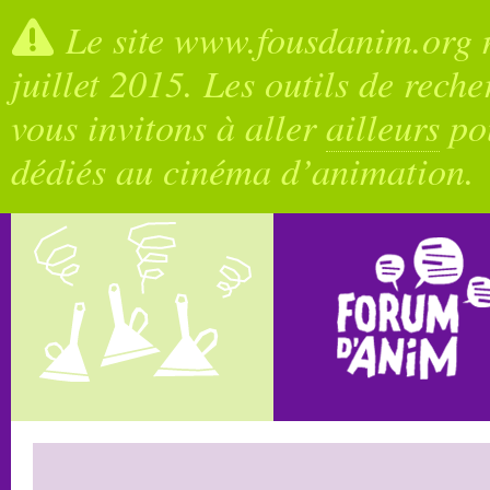
Le site www.fousdanim.org n
juillet 2015. Les outils de rech
vous invitons à aller
ailleurs
pou
dédiés au cinéma d’animation.