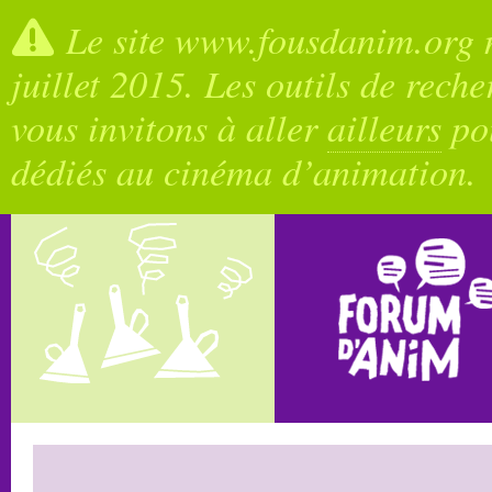
Le site www.fousdanim.org n
juillet 2015. Les outils de rech
vous invitons à aller
ailleurs
pou
dédiés au cinéma d’animation.