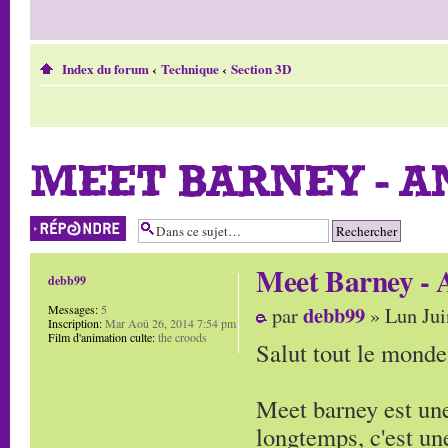
Index du forum
‹
Technique
‹
Section 3D
MEET BARNEY - A
Répondre
Meet Barney - 
debb99
debb99
Messages:
5
par
» Lun Jui
Inscription:
Mar Aoû 26, 2014 7:54 pm
Film d'animation culte:
the croods
Salut tout le monde
Meet barney est une
longtemps, c'est une