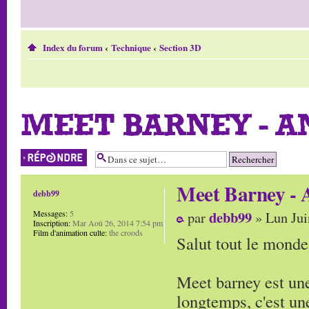
Index du forum
‹
Technique
‹
Section 3D
MEET BARNEY - A
Répondre
Meet Barney - 
debb99
debb99
Messages:
5
par
» Lun Jui
Inscription:
Mar Aoû 26, 2014 7:54 pm
Film d'animation culte:
the croods
Salut tout le monde
Meet barney est une
longtemps, c'est une