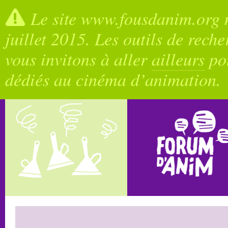
Le site www.fousdanim.org n
juillet 2015. Les outils de rech
vous invitons à aller
ailleurs
pou
dédiés au cinéma d’animation.