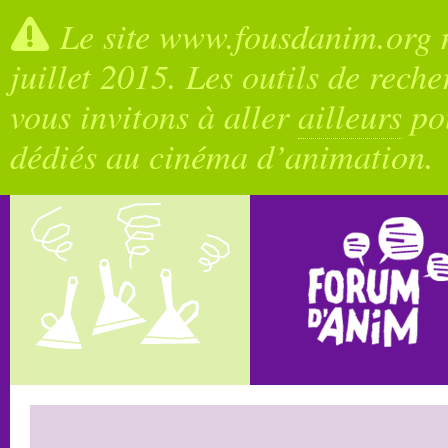
Le site www.fousdanim.org n
juillet 2015. Les outils de rech
vous invitons à aller
ailleurs
pou
dédiés au cinéma d’animation.