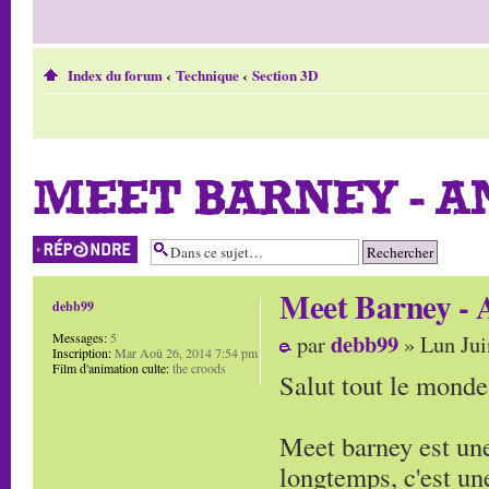
Index du forum
‹
Technique
‹
Section 3D
MEET BARNEY - A
Répondre
Meet Barney - 
debb99
debb99
Messages:
5
par
» Lun Jui
Inscription:
Mar Aoû 26, 2014 7:54 pm
Film d'animation culte:
the croods
Salut tout le monde
Meet barney est une
longtemps, c'est une