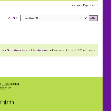
1 message • Page
1
sur
1
Aller à:
rum
•
Supprimer les cookies du forum
• Heures au format UTC + 1 heure
de
l'association
tion
et de