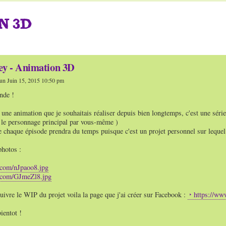
N 3D
ey - Animation 3D
un Juin 15, 2015 10:50 pm
nde !
une animation que je souhaitais réaliser depuis bien longtemps, c'est une série
r le personnage principal par vous-même )
e chaque épisode prendra du temps puisque c'est un projet personnel sur lequel 
photos :
r.com/nJpaoo8.jpg
r.com/GJmeZl8.jpg
uivre le WIP du projet voila la page que j'ai créer sur Facebook :
https://ww
ientot !