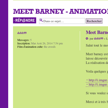
MEET BARNEY - ANIMATIO
Répondre
Meet Barn
debb99
par
debb99
» L
Messages:
5
Inscription:
Mar Aoû 26, 2014 7:54 pm
Salut tout le mo
Film d'animation culte:
the croods
Meet barney est 
laisse découvri
La réalisation d
Voila quelques 
http://i.imgu
http://i.imgu
Si vous voulez s
Merci et à trés b