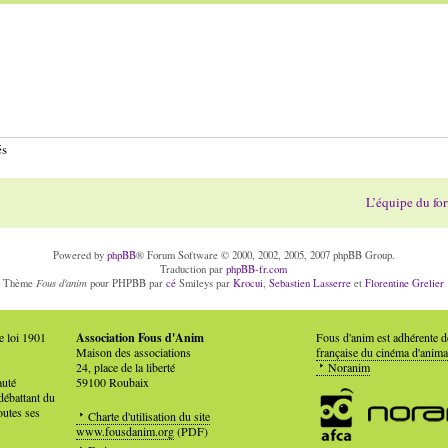
és
L’équipe du fo
Powered by
phpBB
® Forum Software © 2000, 2002, 2005, 2007 phpBB Group.
Traduction par
phpBB-fr.com
Fous d'anim
Thème
pour PHPBB par
cé
Smileys par
Krocui
,
Sebastien Lasserre
et
Florentine Grelier
e loi 1901
Association Fous d'Anim
Fous d'anim est adhérente 
Maison des associations
française du cinéma d'anima
24, place de la liberté
Noranim
auté
59100 Roubaix
débattant du
outes ses
Charte d'utilisation du site
www.fousdanim.org
(PDF)