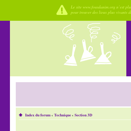
Le site www.fousdanim.org n’est plus
pour trouver des lieux plus vivants 
Index du forum
‹
Technique
‹
Section 3D