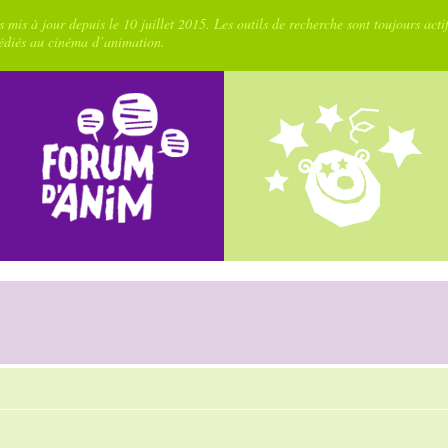
 mis à jour depuis le 10 juillet 2015. Les outils de recherche sont toujours acti
dédiés au cinéma d’animation.