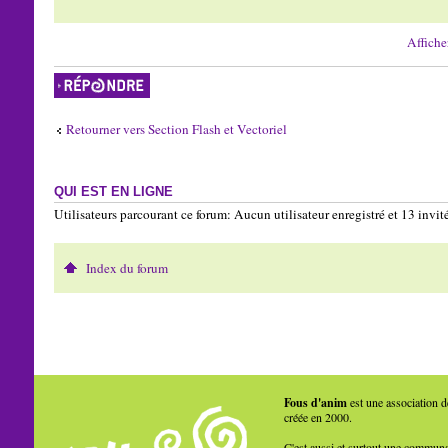
Affiche
Répondre
Retourner vers Section Flash et Vectoriel
QUI EST EN LIGNE
Utilisateurs parcourant ce forum: Aucun utilisateur enregistré et 13 invit
Index du forum
Fous d'anim
est une association d
créée en 2000.
C'est aussi et surtout une commun