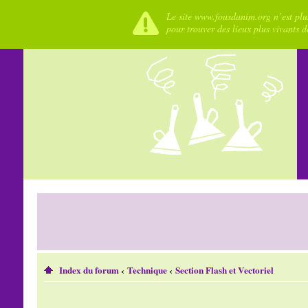
Le site www.fousdanim.org n’est plus
pour trouver des lieux plus vivants 
Index du forum
‹
Technique
‹
Section Flash et Vectoriel