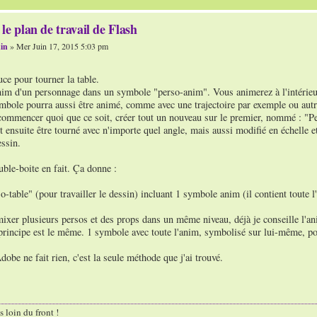
le plan de travail de Flash
in
» Mer Juin 17, 2015 5:03 pm
uce pour tourner la table.
anim d'un personnage dans un symbole "perso-anim". Vous animerez à l'intérie
ymbole pourra aussi être animé, comme avec une trajectoire par exemple ou autr
ommencer quoi que ce soit, créer tout un nouveau sur le premier, nommé : "Pers
ensuite être tourné avec n'importe quel angle, mais aussi modifié en échelle et 
essin.
ble-boite en fait. Ça donne :
-table" (pour travailler le dessin) incluant 1 symbole anim (il contient toute l
xer plusieurs persos et des props dans un même niveau, déjà je conseille l'an
principe est le même. 1 symbole avec toute l'anim, symbolisé sur lui-même, po
dobe ne fait rien, c'est la seule méthode que j'ai trouvé.
s loin du front !