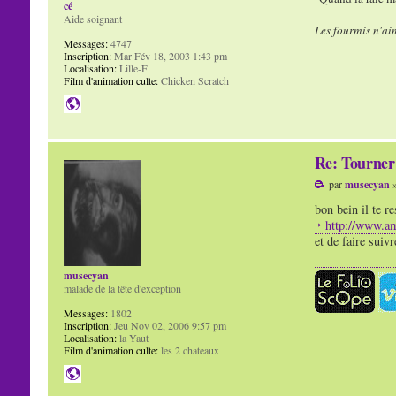
cé
Aide soignant
Les fourmis n'ai
Messages:
4747
Inscription:
Mar Fév 18, 2003 1:43 pm
Localisation:
Lille-F
Film d'animation culte:
Chicken Scratch
Re: Tourner 
par
musecyan
»
bon bein il te r
http://www.
et de faire suivr
musecyan
malade de la tête d'exception
Messages:
1802
Inscription:
Jeu Nov 02, 2006 9:57 pm
Localisation:
la Yaut
Film d'animation culte:
les 2 chateaux