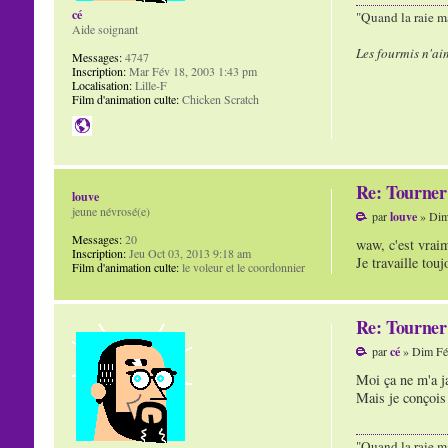
cé
"Quand la raie ma
Aide soignant
Les fourmis n'ai
Messages:
4747
Inscription:
Mar Fév 18, 2003 1:43 pm
Localisation:
Lille-F
Film d'animation culte:
Chicken Scratch
Re: Tourner 
louve
jeune névrosé(e)
par
louve
» Dim
Messages:
20
waw, c'est vraim
Inscription:
Jeu Oct 03, 2013 9:18 am
Je travaille tou
Film d'animation culte:
le voleur et le coordonnier
Re: Tourner 
par
cé
» Dim Fé
Moi ça ne m'a 
Mais je conçois 
"Quand la raie ma