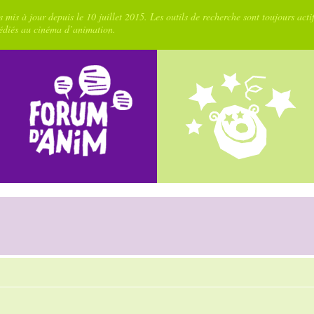
 mis à jour depuis le 10 juillet 2015. Les outils de recherche sont toujours acti
dédiés au cinéma d’animation.