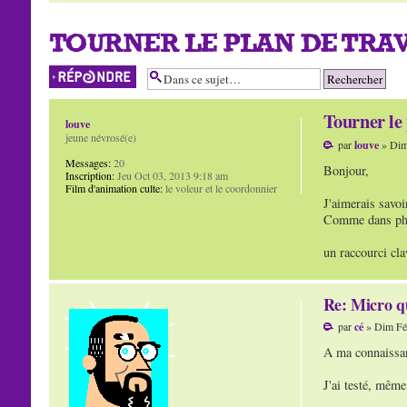
TOURNER LE PLAN DE TRAV
Répondre
Tourner le 
louve
jeune névrosé(e)
par
louve
» Dim
Messages:
20
Bonjour,
Inscription:
Jeu Oct 03, 2013 9:18 am
Film d'animation culte:
le voleur et le coordonnier
J'aimerais savoir
Comme dans photo
un raccourci cla
Re: Micro q
par
cé
» Dim Fé
A ma connaissan
J'ai testé, même