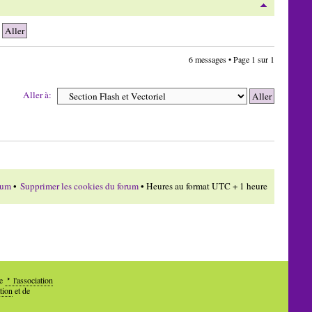
6 messages • Page
1
sur
1
Aller à:
rum
•
Supprimer les cookies du forum
• Heures au format UTC + 1 heure
de
l'association
tion
et de