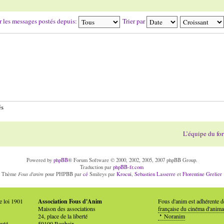
r les messages postés depuis:
Trier par
és
L’équipe du fo
Powered by
phpBB
® Forum Software © 2000, 2002, 2005, 2007 phpBB Group.
Traduction par
phpBB-fr.com
Fous d'anim
Thème
pour PHPBB par
cé
Smileys par
Krocui
,
Sebastien Lasserre
et
Florentine Grelier
e loi 1901
Association Fous d'Anim
Fous d'anim est adhérente 
Maison des associations
française du cinéma d'anima
24, place de la liberté
Noranim
auté
59100 Roubaix