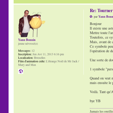
Re: Tourner 
par
Yann Bonn
Bonjour
Il existe une ast
Mettre toute l'
Toutefois, ce s
Yann Bonnin
Mais, avant de c
jeune névrosé(e)
Ce symbole peut 
l'opération de d
Messages:
12
Inscription:
Jeu Avr 11, 2013 6:16 pm
Localisation:
Bruxelles
Une sorte de dou
Film d'animation culte:
L'étrange Noël de Mr Jack /
Mary and Max
1 symbole "perso
Quand on veut mi
mais ensuite le 
Voilà. Tant qu'A
bye YB
Jamais les oreille