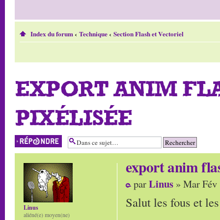
Index du forum
‹
Technique
‹
Section Flash et Vectoriel
EXPORT ANIM FLA
PIXÉLISÉE
Répondre
export anim flas
Linus
par
» Mar Fév 
Salut les fous et les
Linus
aliéné(e) moyen(ne)