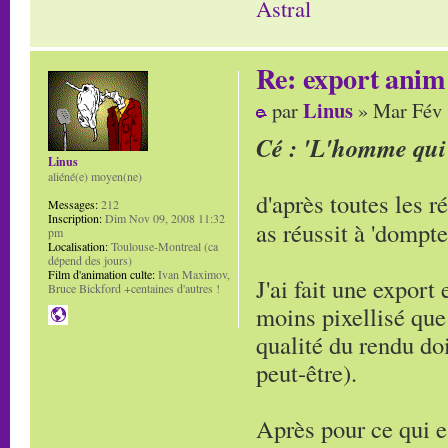
Astral
Re: export anim 
Linus
par
» Mar Fév 
Cé : 'L'homme qui 
Linus
aliéné(e) moyen(ne)
d'après toutes les r
Messages:
212
Inscription:
Dim Nov 09, 2008 11:32
as réussit à 'dompte
pm
Localisation:
Toulouse-Montreal (ca
dépend des jours)
Film d'animation culte:
Ivan Maximov,
J'ai fait une export
Bruce Bickford +centaines d'autres !
moins pixellisé que
qualité du rendu doi
peut-être).
Après pour ce qui e