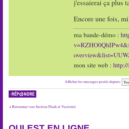
j'essaierai ça plus t
Encore une fois, mi
ma bande-démo :
ht
v=RZHO0QhIPw4&fe
overview&list=UU
mon site web :
http:/
Afficher les messages postés depuis:
Répondre
Retourner vers Section Flash et Vectoriel
QUI EST EN LIGNE