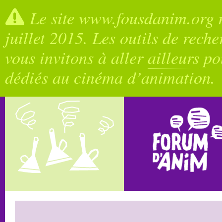
Le site www.fousdanim.org n
juillet 2015. Les outils de rech
vous invitons à aller
ailleurs
pou
dédiés au cinéma d’animation.