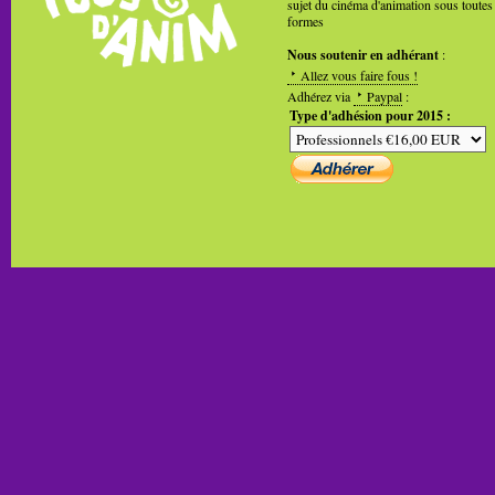
sujet du cinéma d'animation sous toutes
formes
Nous soutenir en adhérant
:
Allez vous faire fous !
Adhérez via
Paypal
:
Type d'adhésion pour 2015 :