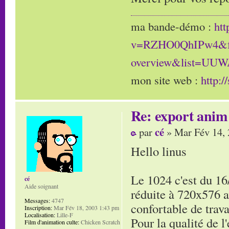
ma bande-démo :
ht
v=RZHO0QhIPw4&fe
overview&list=UU
mon site web :
http:/
Re: export anim 
cé
par
» Mar Fév 14,
Hello linus
Le 1024 c'est du 16/
cé
Aide soignant
réduite à 720x576 a
Messages:
4747
confortable de trava
Inscription:
Mar Fév 18, 2003 1:43 pm
Localisation:
Lille-F
Pour la qualité de l
Film d'animation culte:
Chicken Scratch