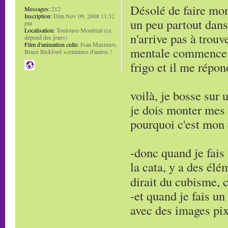
Désolé de faire mon
Messages:
212
Inscription:
Dim Nov 09, 2008 11:32
un peu partout dan
pm
Localisation:
Toulouse-Montreal (ca
n'arrive pas à trouv
dépend des jours)
Film d'animation culte:
Ivan Maximov,
mentale commence à 
Bruce Bickford +centaines d'autres !
frigo et il me répo
voilà, je bosse sur
je dois monter mes
pourquoi c'est mon
-donc quand je fais
la cata, y a des élé
dirait du cubisme, c
-et quand je fais u
avec des images pix