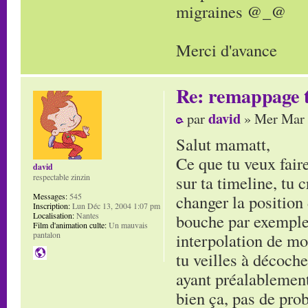
migraines @_@
Merci d'avance
Re: remappage t
david
par
» Mer Mar 
Salut mamatt,
Ce que tu veux faire
david
sur ta timeline, tu 
respectable zinzin
changer la position
Messages:
545
Inscription:
Lun Déc 13, 2004 1:07 pm
bouche par exemple)
Localisation:
Nantes
Film d'animation culte:
Un mauvais
interpolation de mo
pantalon
tu veilles à décoche
ayant préalablement 
bien ça, pas de prob