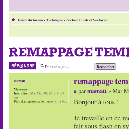
Index du forum
‹
Technique
‹
Section Flash et Vectoriel
REMAPPAGE TEMP
Répondre
remappage temp
mamatt
mamatt
Messages:
1
par
» Mar Ma
Inscription:
Mar Mar 20, 2012 11:27
am
Bonjour à tous !
Film d'animation culte:
fantastic mr fox
Je travaille en ce m
fait sous flash en 