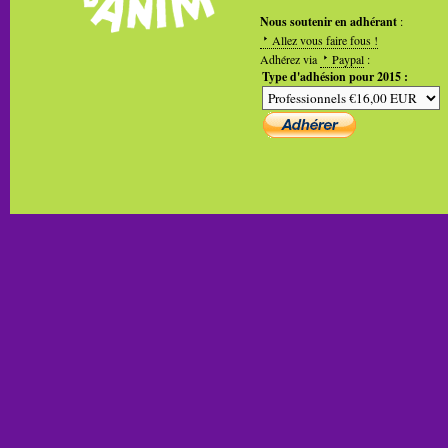
Nous soutenir en adhérant
:
Allez vous faire fous !
Adhérez via
Paypal
:
Type d'adhésion pour 2015 :