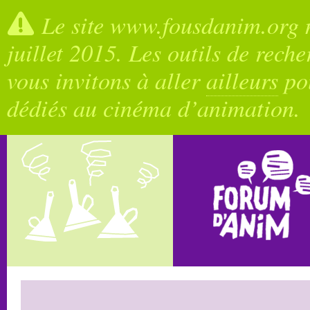
Le site www.fousdanim.org n
juillet 2015. Les outils de rech
vous invitons à aller
ailleurs
pou
dédiés au cinéma d’animation.