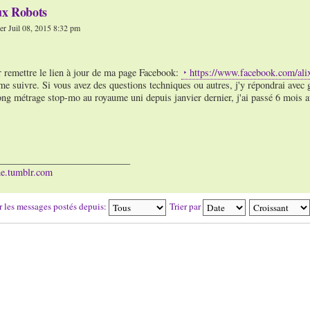
ux Robots
r Juil 08, 2015 8:32 pm
r remettre le lien à jour de ma page Facebook:
https://www.facebook.com/al
me suivre. Si vous avez des questions techniques ou autres, j'y répondrai avec g
ong métrage stop-mo au royaume uni depuis janvier dernier, j'ai passé 6 mois a
___________________________
ine.tumblr.com
r les messages postés depuis:
Trier par