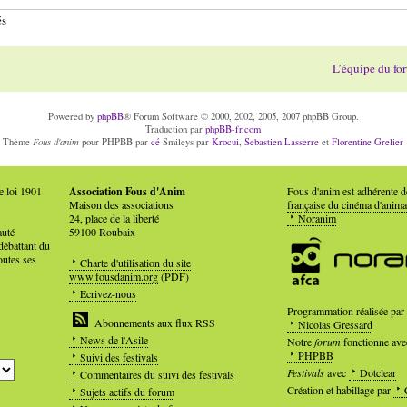
és
L’équipe du fo
Powered by
phpBB
® Forum Software © 2000, 2002, 2005, 2007 phpBB Group.
Traduction par
phpBB-fr.com
Fous d'anim
Thème
pour PHPBB par
cé
Smileys par
Krocui
,
Sebastien Lasserre
et
Florentine Grelier
e loi 1901
Association Fous d'Anim
Fous d'anim est adhérente 
Maison des associations
française du cinéma d'anima
24, place de la liberté
Noranim
auté
59100 Roubaix
débattant du
outes ses
Charte d'utilisation du site
www.fousdanim.org
(PDF)
Ecrivez-nous
Programmation réalisée par
Abonnements aux flux RSS
Nicolas Gressard
News de l'Asile
Notre
forum
fonctionne ave
PHPBB
Suivi des festivals
Festivals
avec
Dotclear
Commentaires du suivi des festivals
Création et habillage par
Sujets actifs du forum