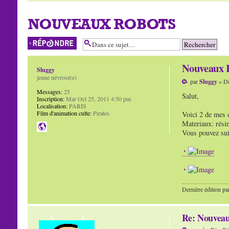
NOUVEAUX ROBOTS
Répondre
Nouveaux 
Sluggy
jeune névrosé(e)
par
Sluggy
» Di
Messages:
25
Salut,
Inscription:
Mar Oct 25, 2011 4:50 pm
Localisation:
PARIS
Film d'animation culte:
Pirates
Voici 2 de mes 
Materiaux: résin
Vous pouvez su
Dernière édition pa
Re: Nouvea