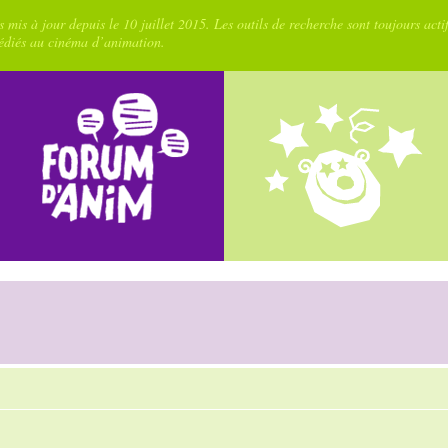
 mis à jour depuis le 10 juillet 2015. Les outils de recherche sont toujours acti
dédiés au cinéma d’animation.