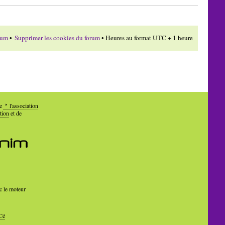
rum
•
Supprimer les cookies du forum
• Heures au format UTC + 1 heure
de
l'association
tion
et de
c le moteur
Cé