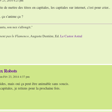
v 23, 2014 4:21 pm
 de mettre des titres en capitales, les capitales sur internet, c'est pour crier..
. ça s'anime ça ?
nta, son nez s'allongit."
ment pas le Flamenco
, Auguste Derrière, Ed.
Le Castor Astral
ux Robots
m Fév 23, 2014 4:37 pm
ides, mais oui ça peut être animable sans soucis.
capitales, je retiens pour la prochaine fois.