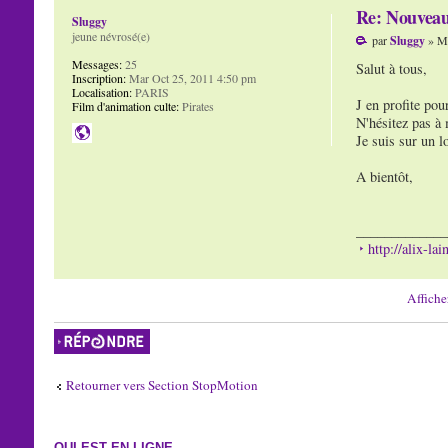
Re: Nouvea
Sluggy
jeune névrosé(e)
par
Sluggy
» Me
Messages:
25
Salut à tous,
Inscription:
Mar Oct 25, 2011 4:50 pm
Localisation:
PARIS
J en profite pou
Film d'animation culte:
Pirates
N'hésitez pas à 
Je suis sur un l
A bientôt,
_____________
http://alix-la
Affiche
Répondre
Retourner vers Section StopMotion