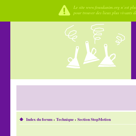
Le site www.fousdanim.org n’est plus
pour trouver des lieux plus vivants 
Index du forum
‹
Technique
‹
Section StopMotion