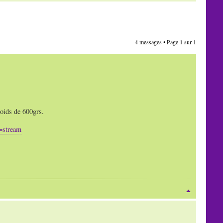
4 messages • Page
1
sur
1
poids de 600grs.
=stream