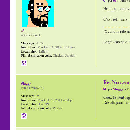
par
cé
» Dim Fé
Hmmm... on évite
C'est joli mais..
cé
"Quand la raie ma
Aide soignant
Les fourmis n'ai
Messages:
4747
Inscription:
Mar Fév 18, 2003 1:43 pm
Localisation:
Lille-F
Film d'animation culte:
Chicken Scratch
Re: Nouvea
Sluggy
jeune névrosé(e)
par
Sluggy
» Di
Messages:
25
Ceux la sont rig
Inscription:
Mar Oct 25, 2011 4:50 pm
Désolé pour les 
Localisation:
PARIS
Film d'animation culte:
Pirates