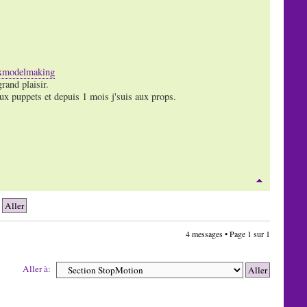
ixmodelmaking
rand plaisir.
ux puppets et depuis 1 mois j'suis aux props.
4 messages • Page
1
sur
1
Aller à: