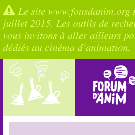
Le site www.fousdanim.org n
juillet 2015. Les outils de rech
vous invitons à aller
ailleurs
pou
dédiés au cinéma d’animation.