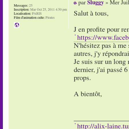
Sluggy
par
» Mer Jui
Messages:
25
Inscription:
Mar Oct 25, 2011 4:50 pm
Salut à tous,
Localisation:
PARIS
Film d'animation culte:
Pirates
J en profite pour r
https://www.face
N'hésitez pas à me 
autres, j'y répondra
Je suis sur un long
dernier, j'ai passé 
props.
A bientôt,
________________
http://alix-laine.