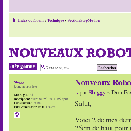
Index du forum
‹
Technique
‹
Section StopMotion
NOUVEAUX ROBO
Répondre
Nouveaux Robo
Sluggy
jeune névrosé(e)
Sluggy
par
» Dim Fév
Messages:
25
Inscription:
Mar Oct 25, 2011 4:50 pm
Salut,
Localisation:
PARIS
Film d'animation culte:
Pirates
Voici 2 de mes dern
25cm de haut pour 