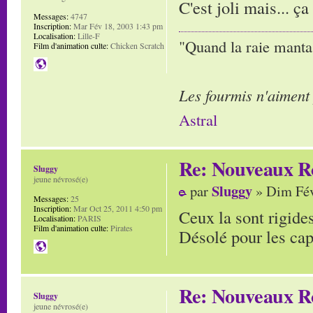
C'est joli mais... ç
Messages:
4747
Inscription:
Mar Fév 18, 2003 1:43 pm
Localisation:
Lille-F
"Quand la raie manta,
Film d'animation culte:
Chicken Scratch
Les fourmis n'aiment
Astral
Re: Nouveaux R
Sluggy
jeune névrosé(e)
Sluggy
par
» Dim Fév
Messages:
25
Inscription:
Mar Oct 25, 2011 4:50 pm
Ceux la sont rigide
Localisation:
PARIS
Film d'animation culte:
Pirates
Désolé pour les capi
Re: Nouveaux R
Sluggy
jeune névrosé(e)