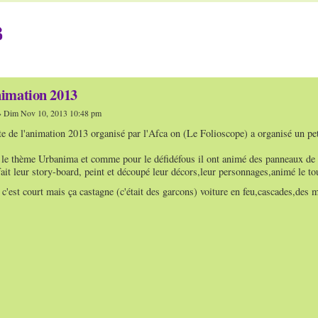
3
nimation 2013
 Dim Nov 10, 2013 10:48 pm
te de l'animation 2013 organisé par l'Afca on (Le Folioscope) a organisé un pet
r le thème Urbanima et comme pour le défidéfous il ont animé des panneaux de s
ait leur story-board, peint et découpé leur décors,leur personnages,animé le to
t, c'est court mais ça castagne (c'était des garcons) voiture en feu,cascades,des 