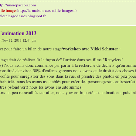
ttp://mariepaccou.com
lle images
http://la-maison-aux-mille-images.fr
/pleinlesgodasses.blogspot.fr
l'animation 2013
 Nov 12, 2013 12:44 pm
workshop avec Nikki Schuster
jet pour faire un bilan de notre stage/
:
tage était de réaliser "à la façon de" l'artiste dans ses films "Recyclers".
rs) Nous avons donc commencé par partir à la recherche de déchets qu'on anime
constitué d'environ 50% d'enfants garçons nous avons eu le droit à des choses 
ofité pour enregistrer des sons dans la rue, et prendre des photos en pixi pour
hets triés nous les avons assemblés pour créer des personnages/monstres/créatu
tres (+fond vert) nous les avons ensuite animés.
ors un peu retravaillés sur after, nous y avons importé nos animations, puis in