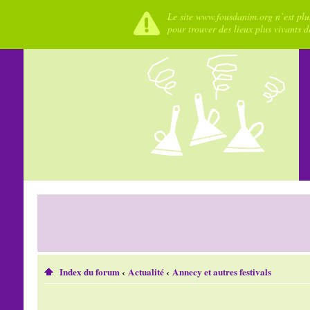
Le site www.fousdanim.org n’est plus
pour trouver des lieux plus vivants 
Index du forum
‹
Actualité
‹
Annecy et autres festivals