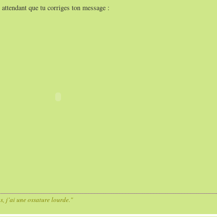
n attendant que tu corriges ton message :
os, j’ai une ossature lourde."