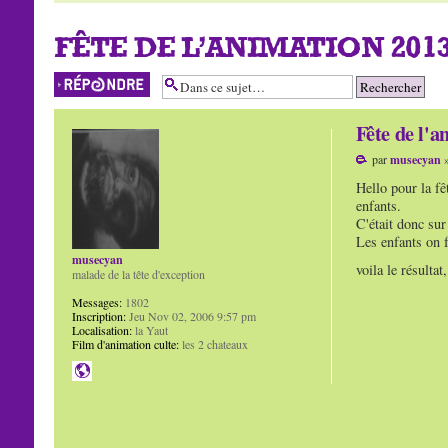
FÊTE DE L'ANIMATION 201
Répondre
Fête de l'a
par
musecyan
»
Hello pour la fê
enfants.
C'était donc su
Les enfants on f
musecyan
voila le résulta
malade de la tête d'exception
Messages:
1802
Inscription:
Jeu Nov 02, 2006 9:57 pm
Localisation:
la Yaut
Film d'animation culte:
les 2 chateaux