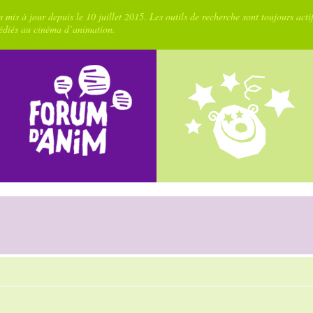
 mis à jour depuis le 10 juillet 2015. Les outils de recherche sont toujours acti
dédiés au cinéma d’animation.