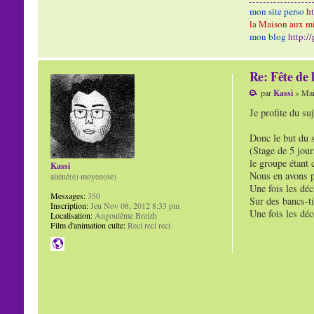
mon site perso
h
la Maison aux mi
mon blog
http:/
Re: Fête de 
par
Kassi
» Mar
Je profite du su
Donc le but du s
(Stage de 5 jou
le groupe étant 
Kassi
Nous en avons pr
aliéné(e) moyen(ne)
Une fois les déc
Messages:
350
Sur des bancs-ti
Inscription:
Jeu Nov 08, 2012 8:33 pm
Une fois les déc
Localisation:
Angoulême Breizh
Film d'animation culte:
Reci reci reci