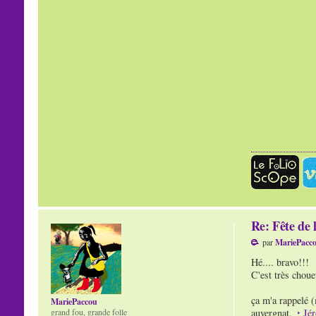
Re: Fête de 
par
MariePacc
Hé.... bravo!!!
C'est très choue
ça m'a rappelé 
MariePaccou
grand fou, grande folle
auvergnat,
Jé