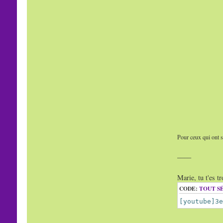
Pour ceux qui ont su
____
Marie, tu t'es t
CODE:
TOUT S
[youtube]3e