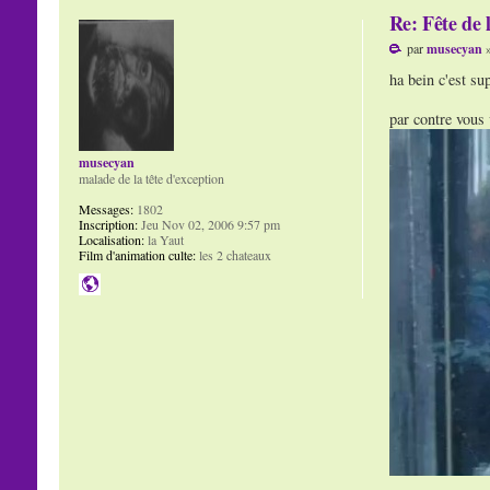
Re: Fête de 
par
musecyan
»
ha bein c'est sup
par contre vous 
musecyan
malade de la tête d'exception
Messages:
1802
Inscription:
Jeu Nov 02, 2006 9:57 pm
Localisation:
la Yaut
Film d'animation culte:
les 2 chateaux