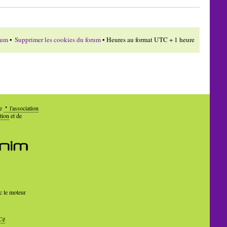
rum
•
Supprimer les cookies du forum
• Heures au format UTC + 1 heure
de
l'association
tion
et de
c le moteur
Cé