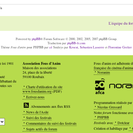
és
L’équipe du fo
Powered by
phpBB
® Forum Software © 2000, 2002, 2005, 2007 phpBB Group.
Traduction par
phpBB-fr.com
Fous d'anim
Thème
pour PHPBB par
cé
Smileys par
Krocui
,
Sebastien Lasserre
et
Florentine Grelier
e loi 1901
Association Fous d'Anim
Fous d'anim est adhérente 
Maison des associations
française du cinéma d'anima
24, place de la liberté
Noranim
auté
59100 Roubaix
débattant du
outes ses
Charte d'utilisation du site
www.fousdanim.org
(PDF)
Ecrivez-nous
Programmation réalisée par
Abonnements aux flux RSS
Nicolas Gressard
News de l'Asile
Notre
forum
fonctionne ave
PHPBB
Suivi des festivals
Festivals
avec
Dotclear
Commentaires du suivi des festivals
Création et habillage par
Sujets actifs du forum