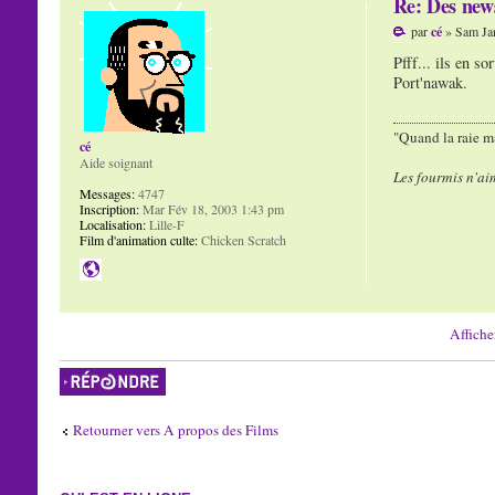
Re: Des news
par
cé
» Sam Jan
Pfff... ils en so
Port'nawak.
"Quand la raie ma
cé
Aide soignant
Les fourmis n'ai
Messages:
4747
Inscription:
Mar Fév 18, 2003 1:43 pm
Localisation:
Lille-F
Film d'animation culte:
Chicken Scratch
Affiche
Répondre
Retourner vers A propos des Films