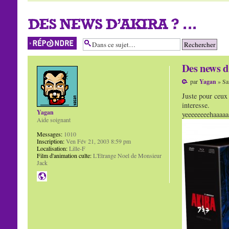
DES NEWS D'AKIRA ? ...
Répondre
Des news d'
par
Yagan
» Sa
Juste pour ceux 
interesse.
Yagan
yeeeeeeeehaaaaa
Aide soignant
Messages:
1010
Inscription:
Ven Fév 21, 2003 8:59 pm
Localisation:
Lille-F
Film d'animation culte:
L'Etrange Noel de Monsieur
Jack