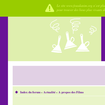
Le site www.fousdanim.org n’est plus
pour trouver des lieux plus vivants 
Index du forum
‹
Actualité
‹
A propos des Films