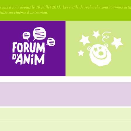
 mis à jour depuis le 10 juillet 2015. Les outils de recherche sont toujours acti
dédiés au cinéma d’animation.