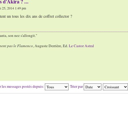
 d'Akira ? ...
 25, 2014 1:49 pm
rtent un tous les dix ans de coffret collector ?
nta, son nez s'allongit."
ment pas le Flamenco
, Auguste Derrière, Ed.
Le Castor Astral
r les messages postés depuis:
Trier par