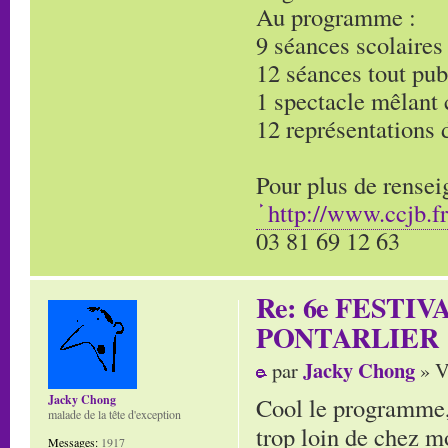
Au programme :
9 séances scolaires
12 séances tout pub
1 spectacle mêlant
12 représentations 
Pour plus de rensei
http://www.ccjb.fr
03 81 69 12 63
Re: 6e FESTI
PONTARLIER
Jacky Chong
par
» V
Cool le programme, j
Jacky Chong
malade de la tête d'exception
trop loin de chez m
Messages:
1917