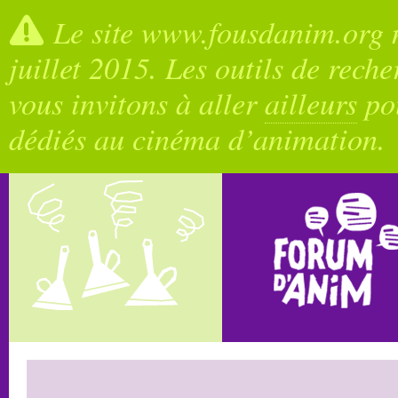
Le site www.fousdanim.org n
juillet 2015. Les outils de rech
vous invitons à aller
ailleurs
pou
dédiés au cinéma d’animation.