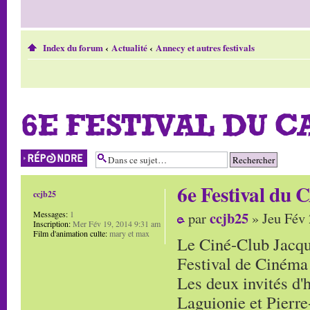
Index du forum
‹
Actualité
‹
Annecy et autres festivals
6E FESTIVAL DU 
Répondre
6e Festival du 
ccjb25
ccjb25
Messages:
1
par
» Jeu Fév 
Inscription:
Mer Fév 19, 2014 9:31 am
Film d'animation culte:
mary et max
Le Ciné-Club Jacqu
Festival de Cinéma
Les deux invités d'
Laguionie et Pierr