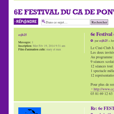
6E FESTIVAL DU CA DE PO
Répondre
6e Festival
ccjb25
par
ccjb25
» Je
Messages:
1
Inscription:
Mer Fév 19, 2014 9:31 am
Le Ciné-Club Ja
Film d'animation culte:
mary et max
Les deux invité
Au programme 
9 séances scolai
12 séances tout 
1 spectacle mêl
12 représentatio
Pour plus de ren
http://www.cc
03 81 69 12 63
Re: 6e FE