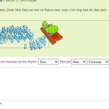
ng
» Ven Fév 21, 2014 9:26 pm
e, j'irais bien faire un tour en Suisse moi, mais c'est trop loin de chez moi..
r les messages postés depuis:
Trier par
és