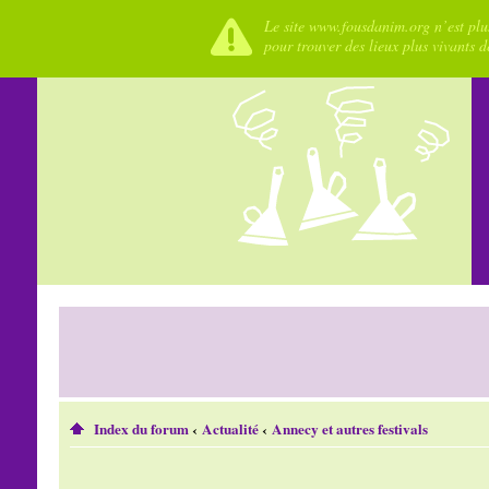
Le site www.fousdanim.org n’est plus
pour trouver des lieux plus vivants 
Index du forum
‹
Actualité
‹
Annecy et autres festivals