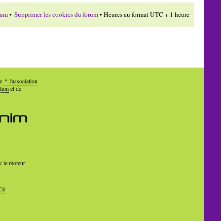
rum
•
Supprimer les cookies du forum
• Heures au format UTC + 1 heure
de
l'association
tion
et de
c le moteur
Cé