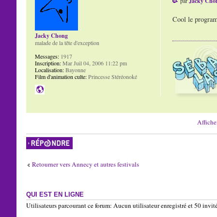
par
Jacky Cho
Cool le programm
Jacky Chong
malade de la tête d'exception
Messages:
1917
Inscription:
Mar Juil 04, 2006 11:22 pm
Localisation:
Bayonne
Film d'animation culte:
Princesse Stéréonoké
Affiche
Répondre
Retourner vers Annecy et autres festivals
QUI EST EN LIGNE
Utilisateurs parcourant ce forum: Aucun utilisateur enregistré et 50 invit