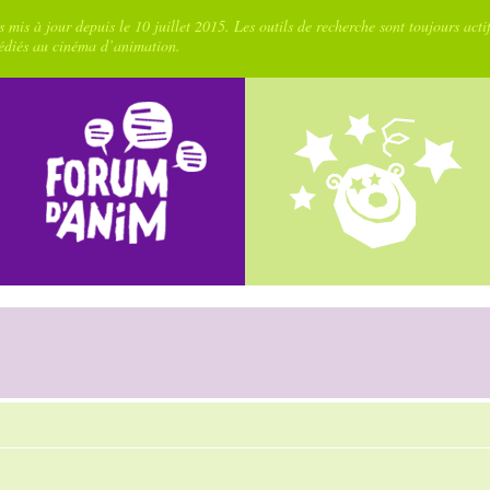
 mis à jour depuis le 10 juillet 2015. Les outils de recherche sont toujours acti
dédiés au cinéma d’animation.