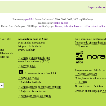
L’équipe du fo
Powered by
phpBB
® Forum Software © 2000, 2002, 2005, 2007 phpBB Group.
Traduction par
phpBB-fr.com
Fous d'anim
Thème
pour PHPBB par
cé
Smileys par
Krocui
,
Sebastien Lasserre
et
Florentine Grelier
e loi 1901
Association Fous d'Anim
Fous d'anim est adhérente 
Maison des associations
française du cinéma d'anima
24, place de la liberté
Noranim
auté
59100 Roubaix
débattant du
outes ses
Charte d'utilisation du site
www.fousdanim.org
(PDF)
Ecrivez-nous
Programmation réalisée par
Abonnements aux flux RSS
Nicolas Gressard
News de l'Asile
Notre
forum
fonctionne ave
PHPBB
Suivi des festivals
Festivals
avec
Dotclear
Commentaires du suivi des festivals
Création et habillage par
Sujets actifs du forum
Nouveaux sujets du forum