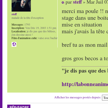
steff
par
» Mar Juil 0
merci ma poule !! n
steff
stage dans une boite
malade de la tête d'exception
mise en situation
Messages:
1793
Inscription:
Ven Déc 19, 2003 1:51 pm
mais j'avais la tête
Localisation:
je dis pas que des bêtises,
j'en dessine aussi !
Film d'animation culte:
valse avec bachir
bref tu as mon mai
gros gros becos a to
"je dis pas que des 
http://labonneanime
Afficher les messages postés depuis:
Répondre