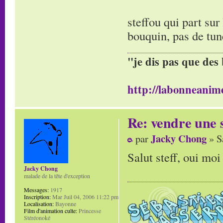
steffou qui part sur
bouquin, pas de tun
"je dis pas que des 
http://labonneanime
Re: vendre une s
Jacky Chong
par
» S
Salut steff, oui moi
Jacky Chong
malade de la tête d'exception
Messages:
1917
Inscription:
Mar Juil 04, 2006 11:22 pm
Localisation:
Bayonne
Film d'animation culte:
Princesse
Stéréonoké