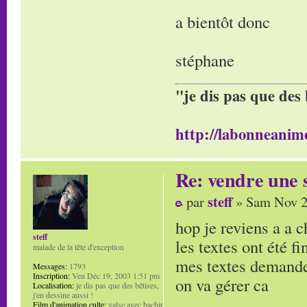
a bientôt donc
stéphane
"je dis pas que des 
http://labonneanime
Re: vendre une s
steff
par
» Sam Nov 2
hop je reviens a a 
steff
les textes ont été f
malade de la tête d'exception
mes textes demande
Messages:
1793
Inscription:
Ven Déc 19, 2003 1:51 pm
on va gérer ca
Localisation:
je dis pas que des bêtises,
j'en dessine aussi !
Film d'animation culte:
valse avec bachir