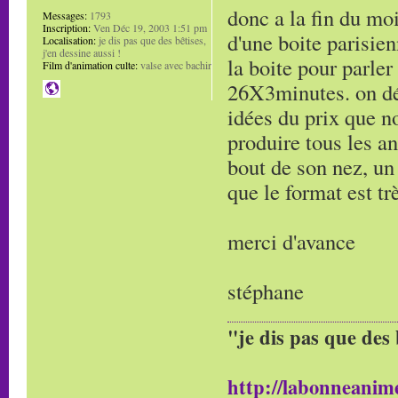
donc a la fin du mo
Messages:
1793
Inscription:
Ven Déc 19, 2003 1:51 pm
d'une boite parisien
Localisation:
je dis pas que des bêtises,
j'en dessine aussi !
la boite pour parler
Film d'animation culte:
valse avec bachir
26X3minutes. on dé
idées du prix que no
produire tous les an
bout de son nez, un 
que le format est tr
merci d'avance
stéphane
"je dis pas que des 
http://labonneanime