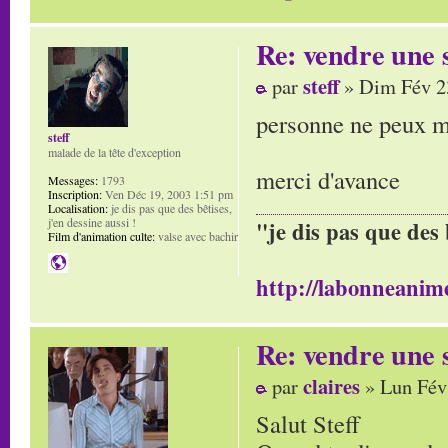
Re: vendre une s
steff
par
» Dim Fév 2
personne ne peux m'
steff
malade de la tête d'exception
merci d'avance
Messages:
1793
Inscription:
Ven Déc 19, 2003 1:51 pm
Localisation:
je dis pas que des bêtises,
j'en dessine aussi !
"je dis pas que des 
Film d'animation culte:
valse avec bachir
http://labonneanime
Re: vendre une s
claires
par
» Lun Fév
Salut Steff