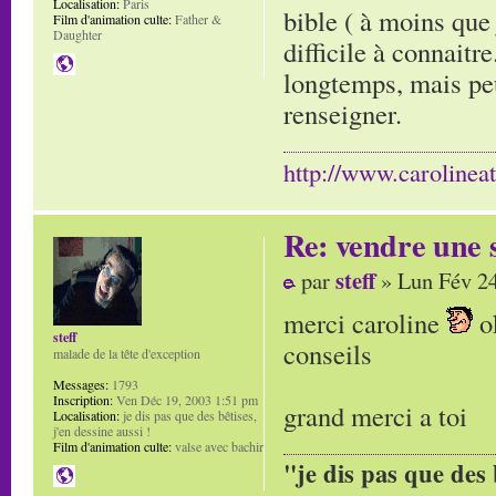
Localisation:
Paris
bible ( à moins que 
Film d'animation culte:
Father &
Daughter
difficile à connaitr
longtemps, mais peu
renseigner.
http://www.carolinea
Re: vendre une s
steff
par
» Lun Fév 24
merci caroline
ok
steff
conseils
malade de la tête d'exception
Messages:
1793
Inscription:
Ven Déc 19, 2003 1:51 pm
grand merci a toi
Localisation:
je dis pas que des bêtises,
j'en dessine aussi !
Film d'animation culte:
valse avec bachir
"je dis pas que des 