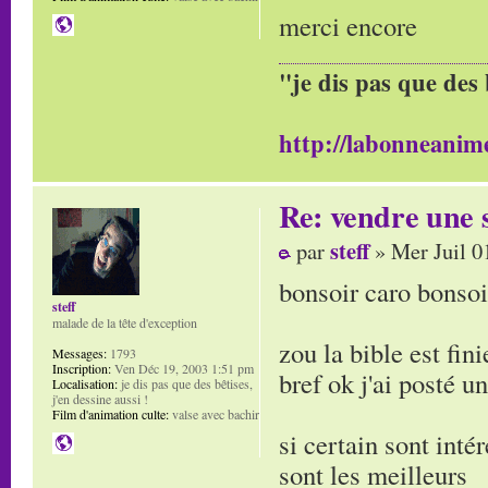
merci encore
"je dis pas que des 
http://labonneanime
Re: vendre une s
steff
par
» Mer Juil 0
bonsoir caro bonsoi
steff
malade de la tête d'exception
zou la bible est fini
Messages:
1793
Inscription:
Ven Déc 19, 2003 1:51 pm
bref ok j'ai posté u
Localisation:
je dis pas que des bêtises,
j'en dessine aussi !
Film d'animation culte:
valse avec bachir
si certain sont intér
sont les meilleurs