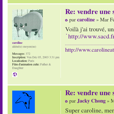
Re: vendre une s
caroline
par
» Mar Fé
Voilà j'ai trouvé, u
http://www.sacd.fr
caroline
aliéné(e) moyen(ne)
http://www.carolinea
Messages:
372
Inscription:
Ven Déc 05, 2003 3:31 pm
Localisation:
Paris
Film d'animation culte:
Father &
Daughter
Re: vendre une s
Jacky Chong
par
» M
Super caroline, merc