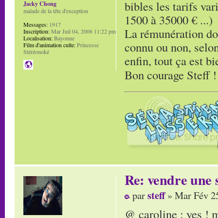
bibles les tarifs va
Jacky Chong
malade de la tête d'exception
1500 à 35000 € ...)
Messages:
1917
La rémunération doit
Inscription:
Mar Juil 04, 2006 11:22 pm
Localisation:
Bayonne
connu ou non, selon l
Film d'animation culte:
Princesse
Stéréonoké
enfin, tout ça est bi
Bon courage Steff 
Re: vendre une s
steff
par
» Mar Fév 25
@ caroline : yes !