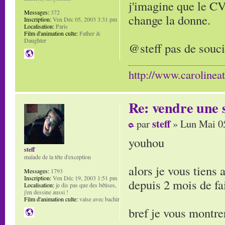
j'imagine que le CV
Messages:
372
change la donne.
Inscription:
Ven Déc 05, 2003 3:31 pm
Localisation:
Paris
Film d'animation culte:
Father &
Daughter
@steff pas de souci
http://www.carolinea
Re: vendre une s
steff
par
» Lun Mai 0
youhou
steff
malade de la tête d'exception
alors je vous tiens 
Messages:
1793
Inscription:
Ven Déc 19, 2003 1:51 pm
depuis 2 mois de fai
Localisation:
je dis pas que des bêtises,
j'en dessine aussi !
Film d'animation culte:
valse avec bachir
bref je vous montre