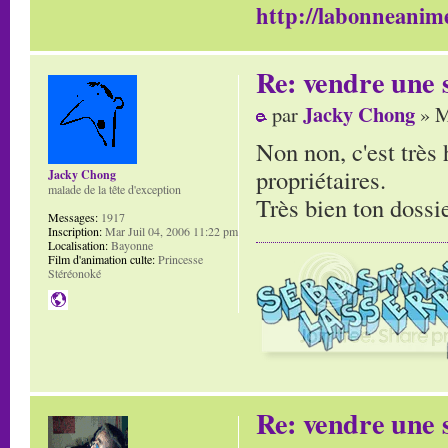
http://labonneanime
Re: vendre une s
Jacky Chong
par
» M
Non non, c'est très 
propriétaires.
Jacky Chong
malade de la tête d'exception
Très bien ton dossie
Messages:
1917
Inscription:
Mar Juil 04, 2006 11:22 pm
Localisation:
Bayonne
Film d'animation culte:
Princesse
Stéréonoké
Re: vendre une s