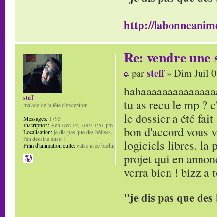
http://labonneanime
Re: vendre une s
steff
par
» Dim Juil 0
hahaaaaaaaaaaaaaa
steff
tu as recu le mp ? c
malade de la tête d'exception
le dossier a été fait
Messages:
1793
Inscription:
Ven Déc 19, 2003 1:51 pm
bon d'accord vous v
Localisation:
je dis pas que des bêtises,
j'en dessine aussi !
logiciels libres. la 
Film d'animation culte:
valse avec bachir
projet qui en annon
verra bien ! bizz a t
"je dis pas que des 