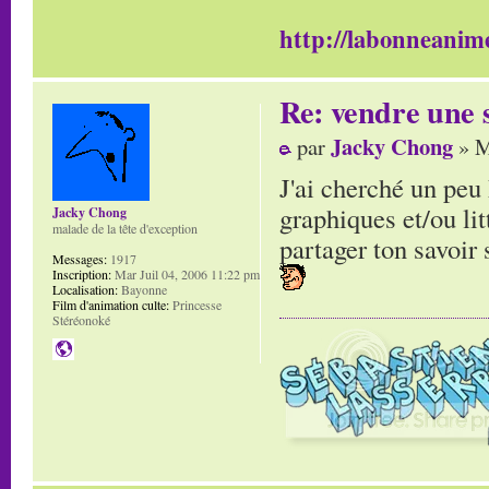
http://labonneanime
Re: vendre une s
Jacky Chong
par
» M
J'ai cherché un peu 
graphiques et/ou litt
Jacky Chong
malade de la tête d'exception
partager ton savoir s
Messages:
1917
Inscription:
Mar Juil 04, 2006 11:22 pm
Localisation:
Bayonne
Film d'animation culte:
Princesse
Stéréonoké