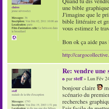
Quand tu dis vendre
une bible graphique
claires
jeune névrosé(e)
J'imagine que le pri
Messages:
36
bible littéraire et
Inscription:
Ven Déc 02, 2011 10:08 am
Localisation:
paris
vous estimez le trav
Film d'animation culte:
Le hérisson dans
le brouillard
Bon ok ça aide pas
http://cargocollectiv
Re: vendre une s
steff
par
» Lun Fév 24
bonjour claire
me
steff
scénario du premier
malade de la tête d'exception
recherches graphiqu
Messages:
1793
Inscription:
Ven Déc 19, 2003 1:51 pm
l'air facile de mettr
Localisation:
je dis pas que des bêtises,