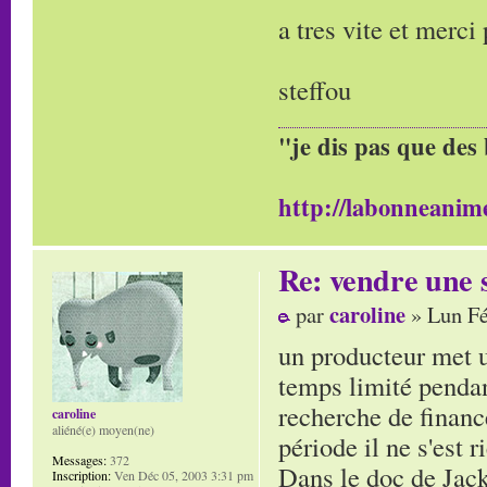
a tres vite et merci
steffou
"je dis pas que des 
http://labonneanime
Re: vendre une s
caroline
par
» Lun Fé
un producteur met u
temps limité pendant
recherche de finance
caroline
aliéné(e) moyen(ne)
période il ne s'est r
Messages:
372
Dans le doc de Jacky
Inscription:
Ven Déc 05, 2003 3:31 pm