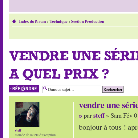
Index du forum
‹
Technique
‹
Section Production
VENDRE UNE SÉRI
A QUEL PRIX ?
Répondre
vendre une séri
steff
par
» Sam Fév 0
bonjour à tous ! apr
steff
malade de la tête d'exception