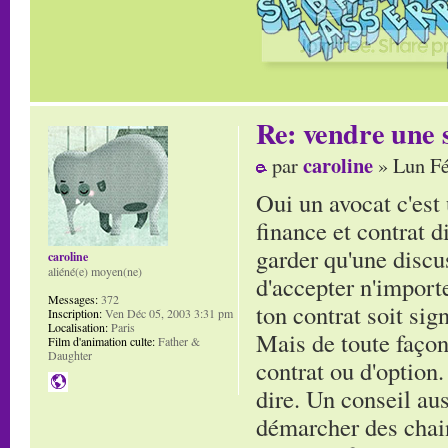
Re: vendre une s
caroline
par
» Lun Fé
Oui un avocat c'est 
finance et contrat d
garder qu'une discuss
caroline
aliéné(e) moyen(ne)
d'accepter n'import
Messages:
372
ton contrat soit sign
Inscription:
Ven Déc 05, 2003 3:31 pm
Localisation:
Paris
Mais de toute façon
Film d'animation culte:
Father &
Daughter
contrat ou d'option.
dire. Un conseil aus
démarcher des chain