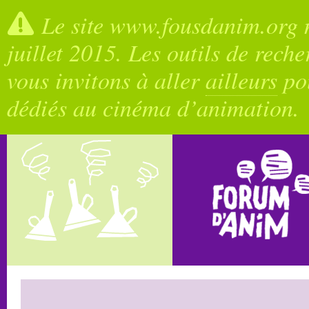
Le site www.fousdanim.org n
juillet 2015. Les outils de rech
vous invitons à aller
ailleurs
pou
dédiés au cinéma d’animation.