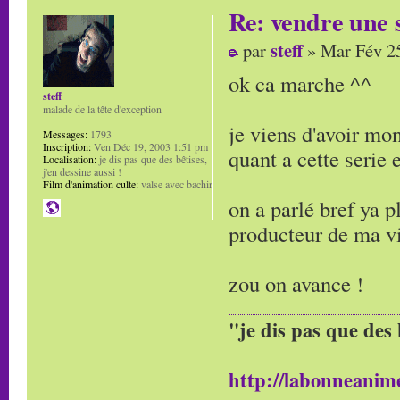
Re: vendre une s
steff
par
» Mar Fév 25
ok ca marche ^^
steff
malade de la tête d'exception
je viens d'avoir mon
Messages:
1793
Inscription:
Ven Déc 19, 2003 1:51 pm
quant a cette serie
Localisation:
je dis pas que des bêtises,
j'en dessine aussi !
Film d'animation culte:
valse avec bachir
on a parlé bref ya pl
producteur de ma vi
zou on avance !
"je dis pas que des 
http://labonneanime