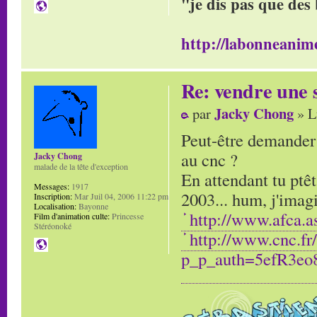
"je dis pas que des 
http://labonneanime
Re: vendre une s
Jacky Chong
par
» L
Peut-être demander c
au cnc ?
Jacky Chong
malade de la tête d'exception
En attendant tu ptêt
Messages:
1917
2003... hum, j'imagi
Inscription:
Mar Juil 04, 2006 11:22 pm
Localisation:
Bayonne
http://www.afca.a
Film d'animation culte:
Princesse
Stéréonoké
http://www.cnc.fr
p_p_auth=5efR3eo