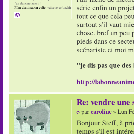
j'en dessine aussi !
série enfin un proje
Film d'animation culte:
valse avec bachir
tout ce que cela pe
surtout s'il vaut m
chose. bref un peu p
pieds dans ce secte
scénariste et moi
"je dis pas que des 
http://labonneanime
Re: vendre une s
caroline
par
» Lun Fé
Bonjour Steff, à pr
temps s'il est intér