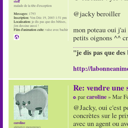
steff
malade de la tête d'exception
@jacky beroiller
Messages:
1793
Inscription:
Ven Déc 19, 2003 1:51 pm
Localisation:
je dis pas que des bêtises,
j'en dessine aussi !
mon poteau oui j'ai 
Film d'animation culte:
valse avec bachir
petits oignons ^^ cr
"je dis pas que des 
http://labonneanime
Re: vendre une s
caroline
par
» Mar Fé
@Jacky, oui c'est po
concrètes sur le pri
avec un agent ou av
caroline
aliéné(e) moyen(ne)