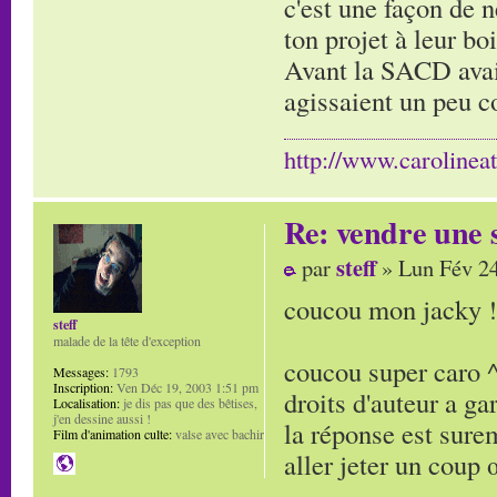
c'est une façon de 
ton projet à leur bo
Avant la SACD avait
agissaient un peu c
http://www.carolinea
Re: vendre une s
steff
par
» Lun Fév 24
coucou mon jacky ! 
steff
malade de la tête d'exception
coucou super caro ^
Messages:
1793
Inscription:
Ven Déc 19, 2003 1:51 pm
droits d'auteur a ga
Localisation:
je dis pas que des bêtises,
j'en dessine aussi !
la réponse est sure
Film d'animation culte:
valse avec bachir
aller jeter un coup 