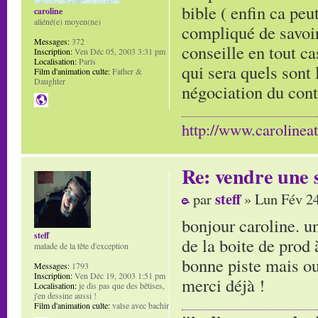
bible ( enfin ca peut
caroline
aliéné(e) moyen(ne)
compliqué de savoir
Messages:
372
conseille en tout ca
Inscription:
Ven Déc 05, 2003 3:31 pm
Localisation:
Paris
qui sera quels sont 
Film d'animation culte:
Father &
Daughter
négociation du cont
http://www.carolinea
Re: vendre une s
steff
par
» Lun Fév 24
bonjour caroline. un
steff
de la boite de prod à
malade de la tête d'exception
bonne piste mais ou
Messages:
1793
Inscription:
Ven Déc 19, 2003 1:51 pm
merci déjà !
Localisation:
je dis pas que des bêtises,
j'en dessine aussi !
Film d'animation culte:
valse avec bachir