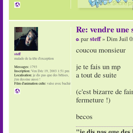
Re: vendre une s
steff
par
» Dim Juil 0
coucou monsieur
steff
malade de la tête d'exception
je te fais un mp
Messages:
1793
Inscription:
Ven Déc 19, 2003 1:51 pm
a tout de suite
Localisation:
je dis pas que des bêtises,
j'en dessine aussi !
Film d'animation culte:
valse avec bachir
(c'est bizarre de fai
fermeture !)
becos
"je dis pas que des 