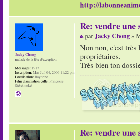
http://labonneanime
Re: vendre une s
Jacky Chong
par
» M
Non non, c'est très 
propriétaires.
Jacky Chong
malade de la tête d'exception
Très bien ton dossie
Messages:
1917
Inscription:
Mar Juil 04, 2006 11:22 pm
Localisation:
Bayonne
Film d'animation culte:
Princesse
Stéréonoké
Re: vendre une s