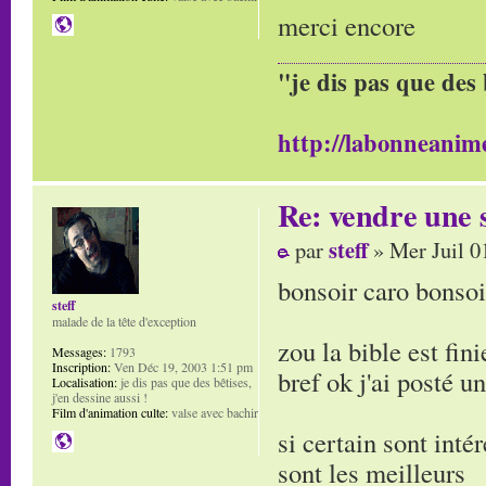
merci encore
"je dis pas que des 
http://labonneanime
Re: vendre une s
steff
par
» Mer Juil 0
bonsoir caro bonsoi
steff
malade de la tête d'exception
zou la bible est fini
Messages:
1793
Inscription:
Ven Déc 19, 2003 1:51 pm
bref ok j'ai posté u
Localisation:
je dis pas que des bêtises,
j'en dessine aussi !
Film d'animation culte:
valse avec bachir
si certain sont intér
sont les meilleurs