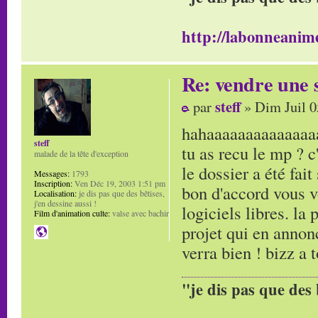
http://labonneanime
Re: vendre une s
steff
par
» Dim Juil 0
hahaaaaaaaaaaaaaa
steff
tu as recu le mp ? c
malade de la tête d'exception
le dossier a été fait
Messages:
1793
Inscription:
Ven Déc 19, 2003 1:51 pm
bon d'accord vous v
Localisation:
je dis pas que des bêtises,
j'en dessine aussi !
logiciels libres. la 
Film d'animation culte:
valse avec bachir
projet qui en annon
verra bien ! bizz a t
"je dis pas que des 