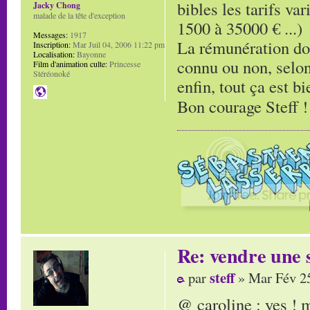
bibles les tarifs va
Jacky Chong
malade de la tête d'exception
1500 à 35000 € ...)
Messages:
1917
La rémunération doit
Inscription:
Mar Juil 04, 2006 11:22 pm
Localisation:
Bayonne
connu ou non, selon l
Film d'animation culte:
Princesse
Stéréonoké
enfin, tout ça est bi
Bon courage Steff 
Re: vendre une s
steff
par
» Mar Fév 25
@ caroline : yes !