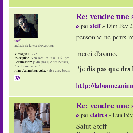
Re: vendre une s
steff
par
» Dim Fév 2
personne ne peux m'
steff
malade de la tête d'exception
merci d'avance
Messages:
1793
Inscription:
Ven Déc 19, 2003 1:51 pm
Localisation:
je dis pas que des bêtises,
j'en dessine aussi !
"je dis pas que des 
Film d'animation culte:
valse avec bachir
http://labonneanime
Re: vendre une s
claires
par
» Lun Fév
Salut Steff