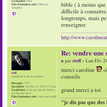
Localisation:
Paris
bible ( à moins que 
Film d'animation culte:
Father &
Daughter
difficile à connaitr
longtemps, mais peu
renseigner.
http://www.carolinea
Re: vendre une s
steff
par
» Lun Fév 24
merci caroline
ok
steff
conseils
malade de la tête d'exception
Messages:
1793
Inscription:
Ven Déc 19, 2003 1:51 pm
grand merci a toi
Localisation:
je dis pas que des bêtises,
j'en dessine aussi !
Film d'animation culte:
valse avec bachir
"je dis pas que des 