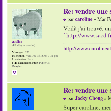
Re: vendre une s
caroline
par
» Mar Fé
Voilà j'ai trouvé, u
http://www.sacd.fr
caroline
aliéné(e) moyen(ne)
http://www.carolinea
Messages:
372
Inscription:
Ven Déc 05, 2003 3:31 pm
Localisation:
Paris
Film d'animation culte:
Father &
Daughter
Re: vendre une s
Jacky Chong
par
» M
Super caroline, merc