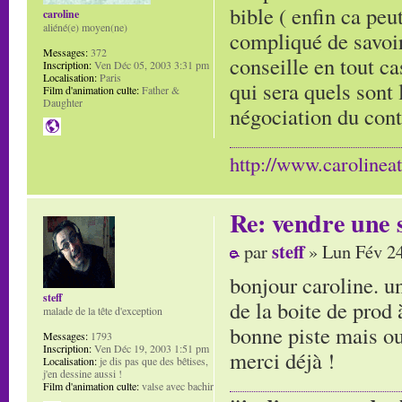
bible ( enfin ca peut
caroline
aliéné(e) moyen(ne)
compliqué de savoir
Messages:
372
conseille en tout ca
Inscription:
Ven Déc 05, 2003 3:31 pm
Localisation:
Paris
qui sera quels sont 
Film d'animation culte:
Father &
Daughter
négociation du cont
http://www.carolinea
Re: vendre une s
steff
par
» Lun Fév 24
bonjour caroline. un
steff
de la boite de prod à
malade de la tête d'exception
bonne piste mais ou
Messages:
1793
Inscription:
Ven Déc 19, 2003 1:51 pm
merci déjà !
Localisation:
je dis pas que des bêtises,
j'en dessine aussi !
Film d'animation culte:
valse avec bachir