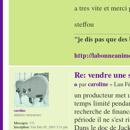
a tres vite et merci
steffou
"je dis pas que des 
http://labonneanime
Re: vendre une s
caroline
par
» Lun Fé
un producteur met u
temps limité pendant
recherche de finance
caroline
aliéné(e) moyen(ne)
période il ne s'est r
Messages:
372
Dans le doc de Jacky
Inscription:
Ven Déc 05, 2003 3:31 pm