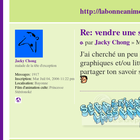
http://labonneanime
Re: vendre une s
Jacky Chong
par
» M
J'ai cherché un peu 
graphiques et/ou litt
Jacky Chong
malade de la tête d'exception
partager ton savoir s
Messages:
1917
Inscription:
Mar Juil 04, 2006 11:22 pm
Localisation:
Bayonne
Film d'animation culte:
Princesse
Stéréonoké