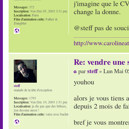
j'imagine que le CV
Messages:
372
change la donne.
Inscription:
Ven Déc 05, 2003 3:31 pm
Localisation:
Paris
Film d'animation culte:
Father &
Daughter
@steff pas de souci
http://www.carolinea
Re: vendre une s
steff
par
» Lun Mai 0
youhou
steff
malade de la tête d'exception
alors je vous tiens 
Messages:
1793
Inscription:
Ven Déc 19, 2003 1:51 pm
depuis 2 mois de fai
Localisation:
je dis pas que des bêtises,
j'en dessine aussi !
Film d'animation culte:
valse avec bachir
bref je vous montre