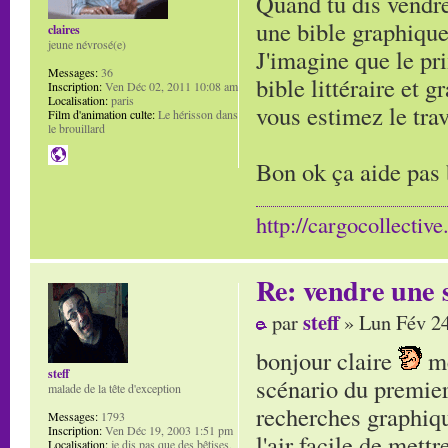
Quand tu dis vendre
une bible graphique
claires
jeune névrosé(e)
J'imagine que le pri
Messages:
36
bible littéraire et
Inscription:
Ven Déc 02, 2011 10:08 am
Localisation:
paris
vous estimez le trav
Film d'animation culte:
Le hérisson dans
le brouillard
Bon ok ça aide pas
http://cargocollectiv
Re: vendre une s
steff
par
» Lun Fév 24
bonjour claire
me
steff
scénario du premier
malade de la tête d'exception
recherches graphiqu
Messages:
1793
Inscription:
Ven Déc 19, 2003 1:51 pm
l'air facile de mettr
Localisation:
je dis pas que des bêtises,