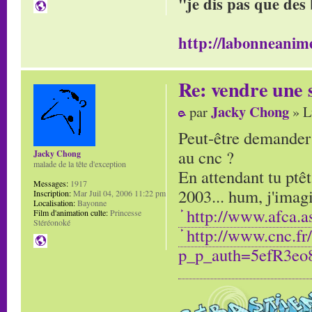
"je dis pas que des 
http://labonneanime
Re: vendre une s
Jacky Chong
par
» L
Peut-être demander c
au cnc ?
Jacky Chong
malade de la tête d'exception
En attendant tu ptêt
Messages:
1917
2003... hum, j'imagi
Inscription:
Mar Juil 04, 2006 11:22 pm
Localisation:
Bayonne
http://www.afca.a
Film d'animation culte:
Princesse
Stéréonoké
http://www.cnc.fr
p_p_auth=5efR3eo