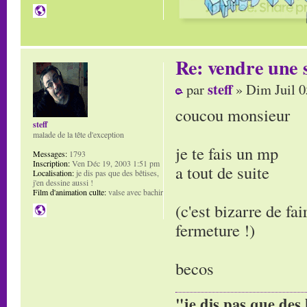
Re: vendre une s
steff
par
» Dim Juil 0
coucou monsieur
steff
malade de la tête d'exception
je te fais un mp
Messages:
1793
Inscription:
Ven Déc 19, 2003 1:51 pm
a tout de suite
Localisation:
je dis pas que des bêtises,
j'en dessine aussi !
Film d'animation culte:
valse avec bachir
(c'est bizarre de fai
fermeture !)
becos
"je dis pas que des 