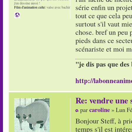
j'en dessine aussi !
série enfin un proje
Film d'animation culte:
valse avec bachir
tout ce que cela pe
surtout s'il vaut m
chose. bref un peu p
pieds dans ce secte
scénariste et moi
"je dis pas que des 
http://labonneanime
Re: vendre une s
caroline
par
» Lun Fé
Bonjour Steff, à pr
temps s'il est intér