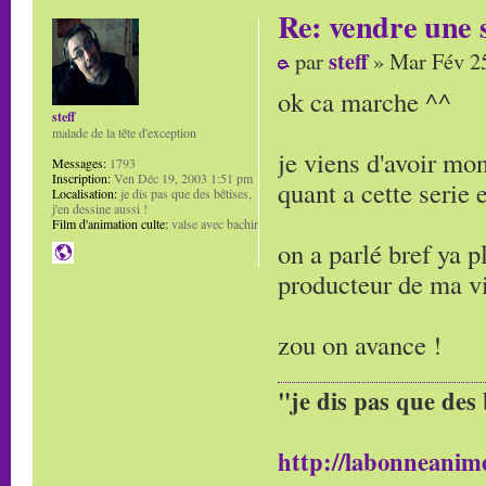
Re: vendre une s
steff
par
» Mar Fév 25
ok ca marche ^^
steff
malade de la tête d'exception
je viens d'avoir mon
Messages:
1793
Inscription:
Ven Déc 19, 2003 1:51 pm
quant a cette serie
Localisation:
je dis pas que des bêtises,
j'en dessine aussi !
Film d'animation culte:
valse avec bachir
on a parlé bref ya pl
producteur de ma vi
zou on avance !
"je dis pas que des 
http://labonneanime