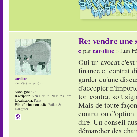
Re: vendre une s
caroline
par
» Lun Fé
Oui un avocat c'est 
finance et contrat d
garder qu'une discuss
caroline
aliéné(e) moyen(ne)
d'accepter n'import
Messages:
372
ton contrat soit sign
Inscription:
Ven Déc 05, 2003 3:31 pm
Localisation:
Paris
Mais de toute façon
Film d'animation culte:
Father &
Daughter
contrat ou d'option.
dire. Un conseil aus
démarcher des chain