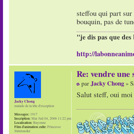
steffou qui part sur
bouquin, pas de tun
"je dis pas que des 
http://labonneanime
Re: vendre une s
Jacky Chong
par
» S
Salut steff, oui moi
Jacky Chong
malade de la tête d'exception
Messages:
1917
Inscription:
Mar Juil 04, 2006 11:22 pm
Localisation:
Bayonne
Film d'animation culte:
Princesse
Stéréonoké