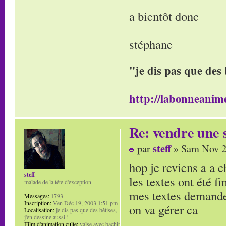
a bientôt donc
stéphane
"je dis pas que des 
http://labonneanime
Re: vendre une s
steff
par
» Sam Nov 2
hop je reviens a a 
steff
les textes ont été f
malade de la tête d'exception
mes textes demande
Messages:
1793
Inscription:
Ven Déc 19, 2003 1:51 pm
on va gérer ca
Localisation:
je dis pas que des bêtises,
j'en dessine aussi !
Film d'animation culte:
valse avec bachir