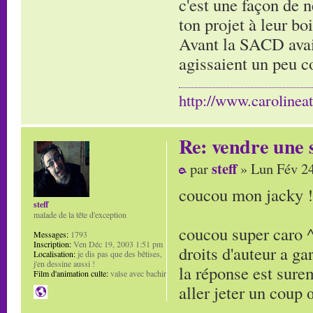
c'est une façon de 
ton projet à leur bo
Avant la SACD avait
agissaient un peu c
http://www.carolinea
Re: vendre une s
steff
par
» Lun Fév 24
coucou mon jacky ! 
steff
malade de la tête d'exception
coucou super caro ^
Messages:
1793
Inscription:
Ven Déc 19, 2003 1:51 pm
droits d'auteur a ga
Localisation:
je dis pas que des bêtises,
j'en dessine aussi !
la réponse est sure
Film d'animation culte:
valse avec bachir
aller jeter un coup 