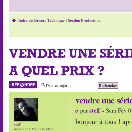
Index du forum
‹
Technique
‹
Section Production
VENDRE UNE SÉRI
A QUEL PRIX ?
Répondre
vendre une séri
steff
par
» Sam Fév 0
bonjour à tous ! apr
steff
malade de la tête d'exception