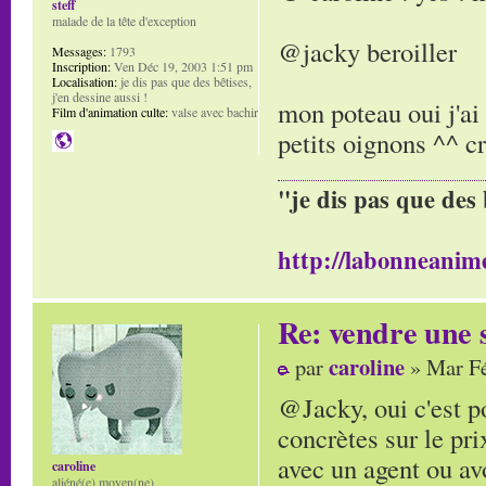
steff
malade de la tête d'exception
@jacky beroiller
Messages:
1793
Inscription:
Ven Déc 19, 2003 1:51 pm
Localisation:
je dis pas que des bêtises,
j'en dessine aussi !
mon poteau oui j'ai 
Film d'animation culte:
valse avec bachir
petits oignons ^^ cr
"je dis pas que des 
http://labonneanime
Re: vendre une s
caroline
par
» Mar Fé
@Jacky, oui c'est po
concrètes sur le pri
avec un agent ou av
caroline
aliéné(e) moyen(ne)