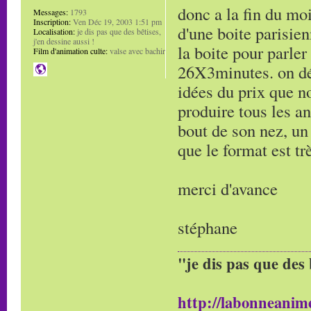
donc a la fin du mo
Messages:
1793
Inscription:
Ven Déc 19, 2003 1:51 pm
d'une boite parisien
Localisation:
je dis pas que des bêtises,
j'en dessine aussi !
la boite pour parler
Film d'animation culte:
valse avec bachir
26X3minutes. on dé
idées du prix que no
produire tous les an
bout de son nez, un 
que le format est tr
merci d'avance
stéphane
"je dis pas que des 
http://labonneanime