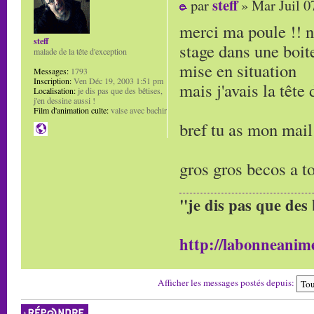
steff
par
» Mar Juil 0
merci ma poule !! n
steff
stage dans une boite
malade de la tête d'exception
mise en situation
Messages:
1793
Inscription:
Ven Déc 19, 2003 1:51 pm
mais j'avais la tête
Localisation:
je dis pas que des bêtises,
j'en dessine aussi !
Film d'animation culte:
valse avec bachir
bref tu as mon mai
gros gros becos a to
"je dis pas que des 
http://labonneanime
Afficher les messages postés depuis:
Répondre